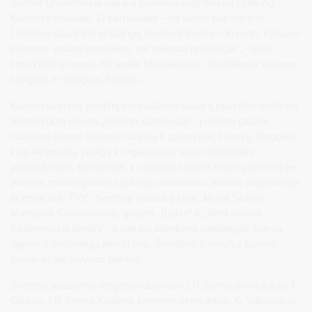
Šiemet Druskininkai vasarą pasitinka kaip niekad spalvingi –
Kurorto karnavalu. O karnavalas – tai laisvė būti savimi!
Leiskime sau tokią prabangą Druskininkuose – kurorte, kuriame
sezonas visada prasideda, bet niekada nesibaigia“, - sakė
Druskininkų meras Ričardas Malinauskas, linkėdamas visiems
saugaus ir smagaus šėlsmo.
Kurorto šventės pradžią penktadienio vakarą paskelbė tradicinė
teatralizuota eisena „Kurorto karnavalas“, į miesto gatves
subūrusi šimtus šventės dalyvių ir gausų būrį žiūrovų. Daugiau
kaip 40 įmonių, įstaigų ir organizacijų savo išskirtiniais
pasirodymais, kostiumais ir nuotaika kaustė žiūrovų dėmesį bei
pavertė miesto gatves spalvingu karnavalu. Vakare pagrindinėje
scenoje prie TVIC šventinę nuotaiką kūrė „Mood Sellers“,
Martynas Kavaliauskas, grupės „Biplan“ ir „Antikvariniai
Kašpirovskio dantys“, o vakarą vainikavo įspūdingas šviesų,
ugnies ir specialiųjų efektų šou. Šventinis šurmulys kurorte
tęsėsi iki pat vėlyvos nakties.
Šventės atidarymo renginyje dalyvavo LR Seimo pirmininkas J.
Olekas, LR Seimo Kultūros komiteto pirmininkas K. Vilkauskas,