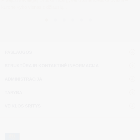
Praėjusį savaitgalį Druskininkai gyveno amerikietiška dvasia –
kurorte vyko vienas didžiausių...
PASLAUGOS
STRUKTŪRA IR KONTAKTINĖ INFORMACIJA
ADMINISTRACIJA
TARYBA
VEIKLOS SRITYS