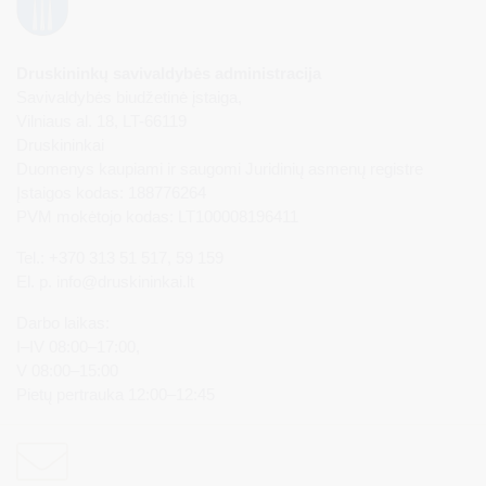
Druskininkų savivaldybės administracija
Savivaldybės biudžetinė įstaiga,
Vilniaus al. 18, LT-66119
Druskininkai
Duomenys kaupiami ir saugomi Juridinių asmenų registre
Įstaigos kodas: 188776264
PVM mokėtojo kodas: LT100008196411
Tel.: +370 313 51 517, 59 159
El. p.
info@druskininkai.lt
Darbo laikas:
I–IV 08:00–17:00,
V 08:00–15:00
Pietų pertrauka 12:00–12:45