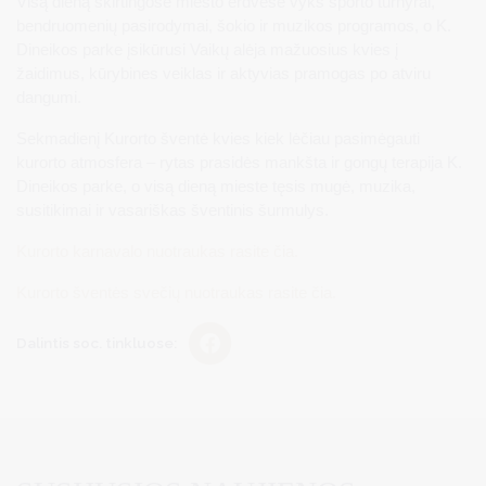
Visą dieną skirtingose miesto erdvėse vyks sporto turnyrai,
bendruomenių pasirodymai, šokio ir muzikos programos, o K.
Dineikos parke įsikūrusi Vaikų alėja mažuosius kvies į
žaidimus, kūrybines veiklas ir aktyvias pramogas po atviru
dangumi.
Sekmadienį Kurorto šventė kvies kiek lėčiau pasimėgauti
kurorto atmosfera – rytas prasidės mankšta ir gongų terapija K.
Dineikos parke, o visą dieną mieste tęsis mugė, muzika,
susitikimai ir vasariškas šventinis šurmulys.
Kurorto karnavalo nuotraukas rasite čia.
Kurorto šventės svečių nuotraukas rasite čia.
Dalintis soc. tinkluose: