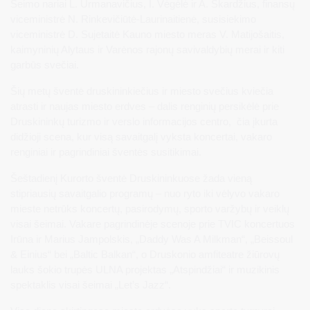
Seimo nariai L. Urmanavičius, I. Vėgėlė ir A. Skardžius, finansų
viceministrė N. Rinkevičiūtė-Laurinaitienė, susisiekimo
viceministrė D. Sujetaitė Kauno miesto meras V. Matijošaitis,
kaimyninių Alytaus ir Varėnos rajonų savivaldybių merai ir kiti
garbūs svečiai.
Šių metų šventė druskininkiečius ir miesto svečius kviečia
atrasti ir naujas miesto erdves – dalis renginių persikėlė prie
Druskininkų turizmo ir verslo informacijos centro, čia įkurta
didžioji scena, kur visą savaitgalį vyksta koncertai, vakaro
renginiai ir pagrindiniai šventės susitikimai.
Šeštadienį Kurorto šventė Druskininkuose žada vieną
stipriausių savaitgalio programų – nuo ryto iki vėlyvo vakaro
mieste netrūks koncertų, pasirodymų, sporto varžybų ir veiklų
visai šeimai. Vakare pagrindinėje scenoje prie TVIC koncertuos
Irūna ir Marius Jampolskis, „Daddy Was A Milkman“, „Beissoul
& Einius“ bei „Baltic Balkan“, o Druskonio amfiteatre žiūrovų
lauks šokio trupės ULNA projektas „Atspindžiai“ ir muzikinis
spektaklis visai šeimai „Let’s Jazz“.