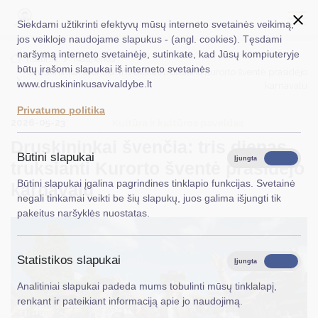
Siekdami užtikrinti efektyvų mūsų interneto svetainės veikimą,
jos veikloje naudojame slapukus - (angl. cookies). Tęsdami
naršymą interneto svetainėje, sutinkate, kad Jūsų kompiuteryje
EN
Ieškoti...
Titulinis
Naujienos
būtų įrašomi slapukai iš interneto svetainės
Druskininkai švenčia: tris dienas truksianti Kurorto šventė prasidėjo
www.druskininkusavivaldybe.lt
karnavalu
Taryba
Privatumo politika
2026-05-23
Meras
Kultūra ir kultūros paveldas
Druskininkai švenčia: tris dienas
Administracija
Būtini slapukai
Įjungta
Išjungta
truksianti Kurorto šventė prasidėjo
Veiklos sritys
Būtini slapukai įgalina pagrindines tinklapio funkcijas. Svetainė
karnavalu
negali tinkamai veikti be šių slapukų, juos galima išjungti tik
Teisinė informacija
pakeitus naršyklės nuostatas.
Struktūra ir kontaktinė informacija
Statistikos slapukai
Karjera
Įjungta
Išjungta
Analitiniai slapukai padeda mums tobulinti mūsų tinklalapį,
DUK
renkant ir pateikiant informaciją apie jo naudojimą.
PASLAUGOS