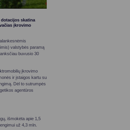
 dotacijos skatina
ivačias įkrovimo
 palankesnėmis
inimis) valstybės paramą
je anksčiau buvusio 30
ektromobilių įkrovimo
monės ir įstaigos kartu su
engimą. Dėl to sutrumpės
rgetikos agentūros
igų, išmokėta apie 1,5
rengimui už 4,3 mln.