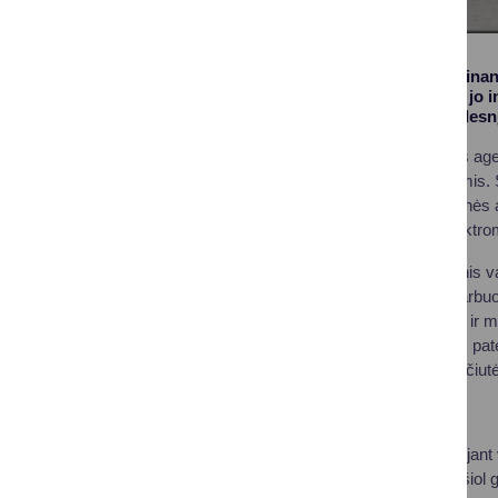
Spartinant atsinaujinan
elektromobilumą ir jo i
prieigas ir gauti didesn
Lietuvos energetikos age
finansavimo sąlygomis. S
galinčios gauti vidutinės 
proc., įsirengiant elektro
„Tikimės, kad didesnis va
privačias stoteles darbuo
paraiška gali pateikti i
laikas nuo paraiškos pat
direktorė Agnė Bagočiutė
Lietuvoje, pasinaudojant
mln. eurų. Pagal iki šiol