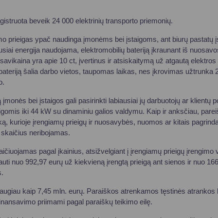
gistruota beveik 24 000 elektrinių transporto priemonių.
vimo prieigas ypač naudinga įmonėms bei įstaigoms, ant biurų pastatų
usiai energija naudojama, elektromobilių bateriją įkraunant iš nuosavo
avikaina yra apie 10 ct, įvertinus ir atsiskaitymą už atgautą elektros e
 bateriją šalia darbo vietos, taupomas laikas, nes įkrovimas užtrunka
o.
monės bei įstaigos gali pasirinkti labiausiai jų darbuotojų ar klientų p
igomis iki 44 kW su dinaminiu galios valdymu. Kaip ir anksčiau, pareiš
ką, kurioje įrengiamų prieigų ir nuosavybės, nuomos ar kitais pagrind
 skaičius neribojamas.
iuojamas pagal įkainius, atsižvelgiant į įrengiamų prieigų įrengimo vie
auti nuo 992,97 eurų už kiekvieną įrengtą prieigą ant sienos ir nuo 16
s.
augiau kaip 7,45 mln. eurų. Paraiškos atrenkamos tęstinės atrankos b
finansavimo priimami pagal paraiškų teikimo eilę.