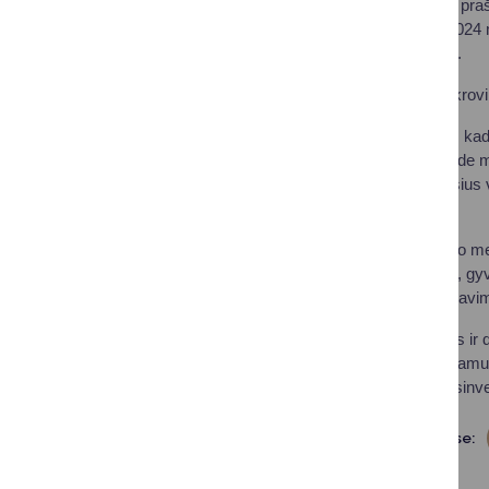
Finansavimo galima prašyti
anksčiau kaip nuo 2024 m.
2026 m. sausio 31 d.
Paraiškas privačių įkrov
Atkreipiame dėmesį, kad
gauti nereikšmingą (de m
gauti pagal bendruosius 
4,6 mln. eurų.
Gyventojai pagal šiuo m
2024 m. spalio mėn., gyve
jei yra įsirengę reikalav
Finansavimo sąlygos ir d
į dažniausiai užduodamus
paraiškas“ ir www.esinves
Dalintis soc. tinkluose: