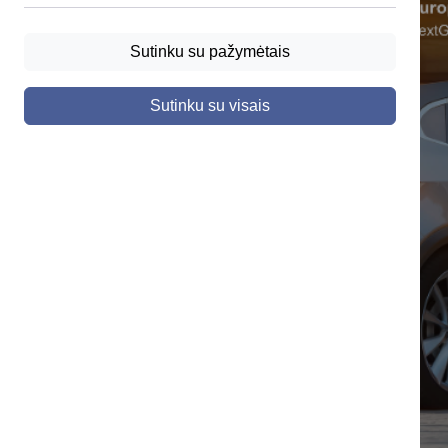
Sutinku su pažymėtais
Sutinku su visais