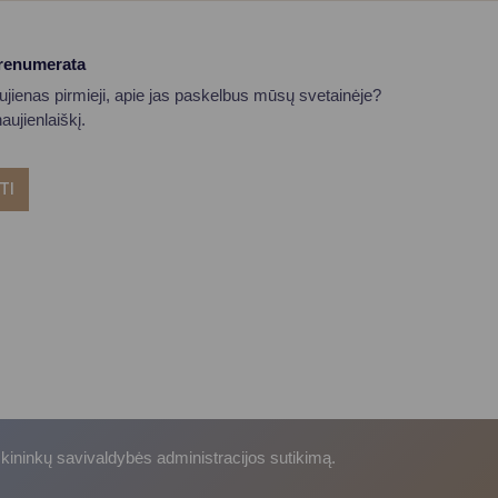
prenumerata
aujienas pirmieji, apie jas paskelbus mūsų svetainėje?
ujienlaiškį.
TI
skininkų savivaldybės administracijos sutikimą.