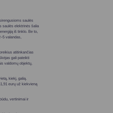
 įsirengusioms saulės
s saulės elektrinės šalia
nergiją iš tinklo. Be to,
 2–5 valandas,
oreikius atitinkančias
kėjas gali pateikti
ais valdomų objektų,
tą, kiekį, galią.
61,91 eurų už kiekvieną
ūdu, vertinimai ir