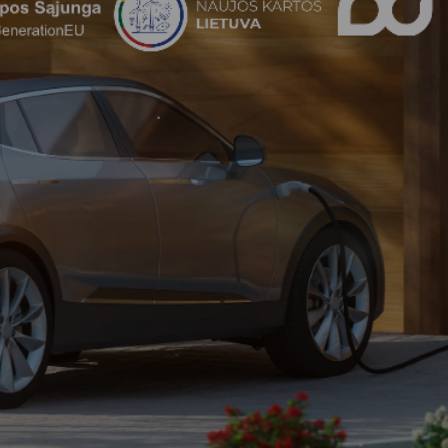
Vartotojų teisių apsauga
Pranešėjų apsauga
Asmens duomenų apsauga