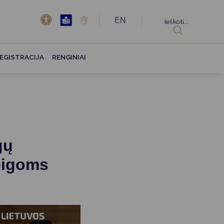
EN
Ieškoti...
EGISTRACIJA
RENGINIAI
gų
ieigoms