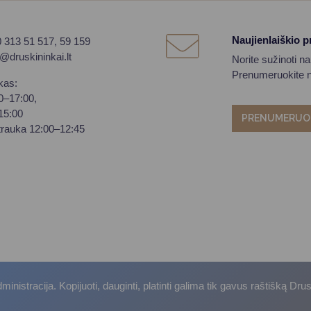
Naujienlaiškio 
0 313 51 517, 59 159
o@druskininkai.lt
Norite sužinoti n
Prenumeruokite na
kas:
00–17:00,
–15:00
PRENUMERUO
trauka 12:00–12:45
istracija. Kopijuoti, dauginti, platinti galima tik gavus raštišką Dru