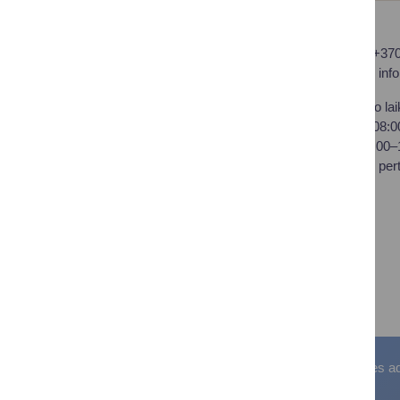
Druskininkų savivaldybės
Tel.: +37
administracija
El. p.
inf
Savivaldybės biudžetinė
Darbo lai
įstaiga,
I–IV 08:
Vilniaus al. 18, LT-66119
V 08:00
Druskininkai
Pietų per
Duomenys kaupiami ir
saugomi Juridinių asmenų
registre
Įstaigos kodas: 188776264
PVM mokėtojo kodas:
LT100008196411
Visos teisės saugomos. © Druskininkų savivaldybės admin