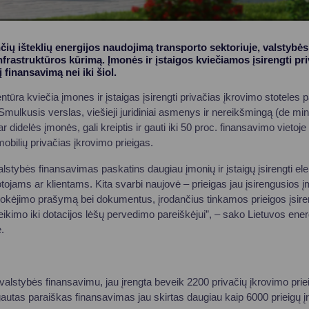
čių išteklių energijos naudojimą transporto sektoriuje, valstybės
nfrastruktūros kūrimą. Įmonės ir įstaigos kviečiamos įsirengti pr
į finansavimą nei iki šiol.
ntūra kviečia įmones ir įstaigas įsirengti privačias įkrovimo stoteles
mulkusis verslas, viešieji juridiniai asmenys ir nereikšmingą (de m
ar didelės įmonės, gali kreiptis ir gauti iki 50 proc. finansavimo vieto
mobilių privačias įkrovimo prieigas.
lstybės finansavimas paskatins daugiau įmonių ir įstaigų įsirengti el
tojams ar klientams. Kita svarbi naujovė – prieigas jau įsirengusios į
r mokėjimo prašymą bei dokumentus, įrodančius tinkamos prieigos įsir
eikimo iki dotacijos lėšų pervedimo pareiškėjui”, – sako Lietuvos ene
.
 valstybės finansavimu, jau įrengta beveik 2200 privačių įkrovimo prie
 gautas paraiškas finansavimas jau skirtas daugiau kaip 6000 prieigų į