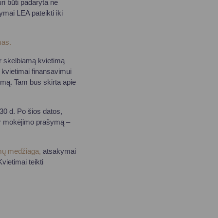
uri būti padaryta ne
ymai LEA pateikti iki
mas.
r skelbiamą kvietimą
 kvietimai finansavimui
vimą. Tam bus skirta apie
 30 d. Po šios datos,
t ir mokėjimo prašymą –
ų medžiaga,
atsakymai
ietimai teikti