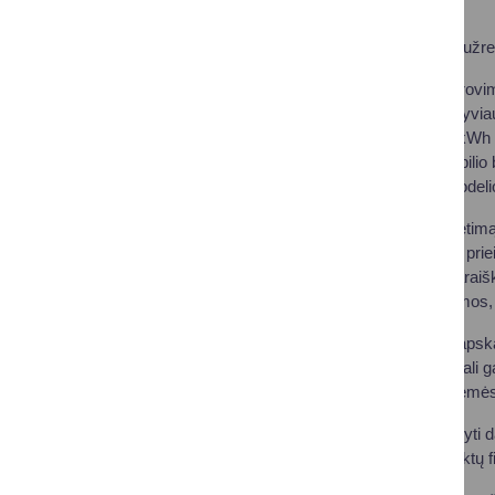
eurų.
Šiuo metu Lietuvoje užre
Įsirengti privačias įkro
elektrines, nes efektyvia
įkrovimo vietos – 1 kWh s
įkraunant elektromobilio
priklausomai nuo modeli
Pagal paskelbtą kvietimą į
įkrovimo stoteles su prie
daugiau nei vieną paraiš
kuriuose jos įrengiamos,
Finansavimo dydis apskaič
Pavyzdžiui, įmonė gali g
įrengtą prieigą ant žemė
Planuojama paskirstyti d
sprendimai dėl projektų 