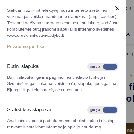
Taryba
Meras
Administracija
Siekdami užtikrinti efektyvų mūsų interneto svetainės
Karjera
DUK
veikimą, jos veikloje naudojame slapukus - (angl. cookies).
Registruokitės priėmi
Administracin
Tęsdami naršymą interneto svetainėje, sutinkate, kad Jūsų
kompiuteryje būtų įrašomi slapukai iš interneto svetainės
Darbotvarkė
Savivaldybės 
PASLAUGOS
DRUSKININKAI
www.druskininkusavivaldybe.lt
vadovai
Kontaktai
Privatumo politika
Planavimo do
Titulinis
Naujienos
Didesnis finansavimas – įmonių i
Vicemerai
Korupcijos pre
Būtini slapukai
Įjungta
Išjungta
Mero patarėja
Viešieji pirkim
2024-09-10
A
Būtini slapukai įgalina pagrindines tinklapio funkcijas.
Svetainė negali tinkamai veikti be šių slapukų, juos galima
Didesnis f
Lygios galim
išjungti tik pakeitus naršyklės nuostatas.
elektromob
Savivaldybės
projektai
įrengti
Statistikos slapukai
Įjungta
Išjungta
Finansų valdym
Analitiniai slapukai padeda mums tobulinti mūsų tinklalapį,
renkant ir pateikiant informaciją apie jo naudojimą.
Organizacinė 