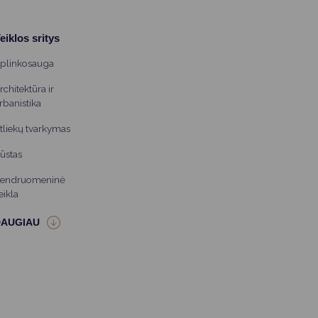
eiklos sritys
plinkosauga
rchitektūra ir
rbanistika
tliekų tvarkymas
ūstas
endruomeninė
eikla