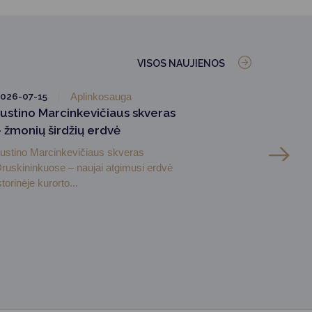
VISOS NAUJIENOS
026-07-15
Aplinkosauga
Justino Marcinkevičiaus skveras
– žmonių širdžių erdvė
ustino Marcinkevičiaus skveras
ruskininkuose – naujai atgimusi erdvė
storinėje kurorto...