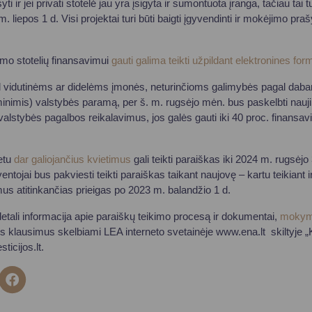
 ir jei privati stotelė jau yra įsigyta ir sumontuota įranga, tačiau tai t
 liepos 1 d. Visi projektai turi būti baigti įgyvendinti ir mokėjimo praš
imo stotelių finansavimui
gauti galima teikti užpildant elektronines for
 vidutinėms ar didelėms įmonės, neturinčioms galimybės pagal daba
inimis) valstybės paramą, per š. m. rugsėjo mėn. bus paskelbti nauji
valstybės pagalbos reikalavimus, jos galės gauti iki 40 proc. finansa
etu
dar galiojančius kvietimus
gali teikti paraiškas iki 2024 m. rugsėjo
ntojai bus pakviesti teikti paraiškas taikant naujovę – kartu teikian
imus atitinkančias prieigas po 2023 m. balandžio 1 d.
etali informacija apie paraiškų teikimo procesą ir dokumentai,
mokym
 klausimus skelbiami LEA interneto svetainėje www.ena.lt skiltyje „Kv
ticijos.lt.