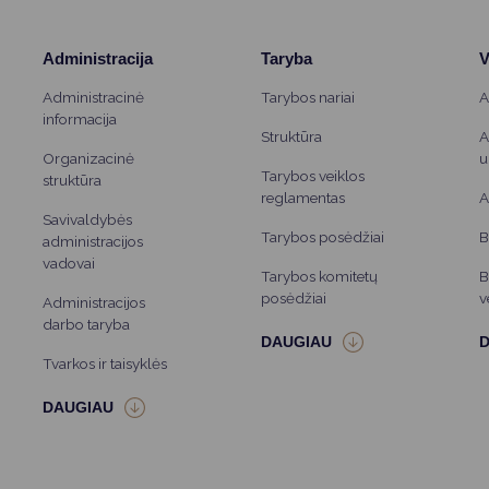
Administracija
Taryba
V
Administracinė
Tarybos nariai
A
informacija
Struktūra
A
Organizacinė
u
Tarybos veiklos
struktūra
reglamentas
A
Savivaldybės
Tarybos posėdžiai
B
administracijos
vadovai
Tarybos komitetų
B
posėdžiai
v
Administracijos
darbo taryba
Tvarkos ir taisyklės