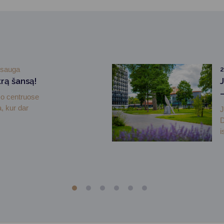
osauga
2
rą šansą!
mo centruose
, kur dar
J
D
i