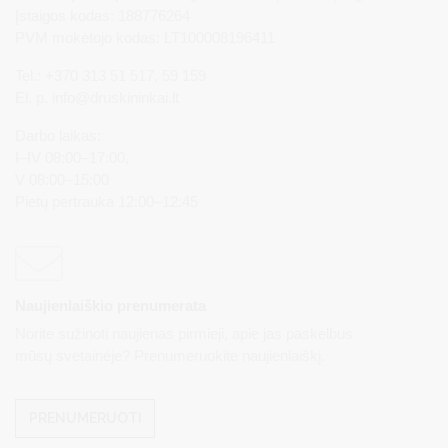
Įstaigos kodas: 188776264
PVM mokėtojo kodas: LT100008196411
Tel.: +370 313 51 517, 59 159
El. p.
info@druskininkai.lt
Darbo laikas:
I–IV 08:00–17:00,
V 08:00–15:00
Pietų pertrauka 12:00–12:45
Naujienlaiškio prenumerata
Norite sužinoti naujienas pirmieji, apie jas paskelbus
mūsų svetainėje? Prenumeruokite naujienlaiškį.
PRENUMERUOTI