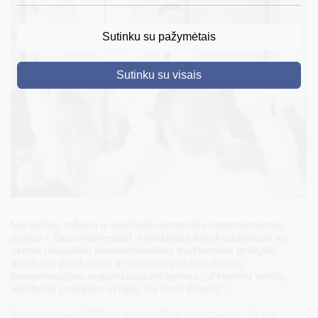
DRUSKININKAI
Sutinku su pažymėtais
SKELBIMAI
Sutinku su visais
TURIZMAS
VERSLAS
PROJEKTAI
ŠVIETIMAS
REGISTRACIJA
RENGINIAI
Narkotikų, tabako ir alkoholio kontrolės departamentas
(toliau – Departamentas), siekdamas bendradarbiauti su
verslo naujokais besiverčiančiais mažmenine prekyba
alkoholio produktais ir didinti šių ūkio subjektų
kompetencijas, organizuoja mokymus: „Pradedu verslą
alkoholio prekybos srityje. Ką turiu žinoti?".
Mokymai vyks 2025 m. birželio 20 d. (penktadienį) 10 val.