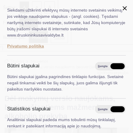
✖
A
Šriftas:
A
A
Siekdami užtikrinti efektyvų mūsų interneto svetainės veikimą,
jos veikloje naudojame slapukus - (angl. cookies). Tęsdami
Fonas:
Baltas
Juoda
naršymą interneto svetainėje, sutinkate, kad Jūsų kompiuteryje
EN
Ieškoti...
būtų įrašomi slapukai iš interneto svetainės
www.druskininkusavivaldybe.lt
Iliustracijos:
Rodyti
Slėpti
Taryba
Privatumo politika
*}
Meras
Titulinis
Naujienos
Administracija
Būtini slapukai
Dėl mokymų verslo naujokams, besiverčiantiems mažmenine
Įjungta
Išjungta
alkoholio prekyba
Veiklos sritys
Būtini slapukai įgalina pagrindines tinklapio funkcijas. Svetainė
negali tinkamai veikti be šių slapukų, juos galima išjungti tik
Teisinė informacija
2025-05-29
Investicijos ir verslas
pakeitus naršyklės nuostatas.
Dėl mokymų verslo naujokams,
Struktūra ir kontaktinė informacija
besiverčiantiems mažmenine
Statistikos slapukai
Karjera
Įjungta
Išjungta
alkoholio prekyba
Analitiniai slapukai padeda mums tobulinti mūsų tinklalapį,
DUK
renkant ir pateikiant informaciją apie jo naudojimą.
PASLAUGOS