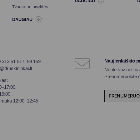
Tvarkos ir taisyklės
Naujienlaiškio 
0 313 51 517, 59 159
o@druskininkai.lt
Norite sužinoti n
Prenumeruokite na
kas:
00–17:00,
–15:00
PRENUMERUO
trauka 12:00–12:45