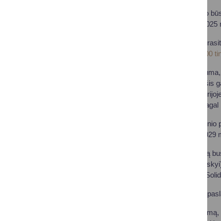
Siekiant įsivertinti šio 
šiame projekte, iki 2025
Taip pat klausimyne rasite
priskirtos
Natura 2000 tin
Bendra investicijų suma,
naikinti invazines rūšis 
visoje Lietuvos teritorij
kompensuojamos pagal Eu
Pagrindinis šio jungtini
laikotarpis – 2025-2029
Įgyvendinant projektą bus
(Heracleum sosnowskyi),
kanadinė rykštenė (Solid
Bus finansuojamos pasla
Norėdami gauti paramą, p