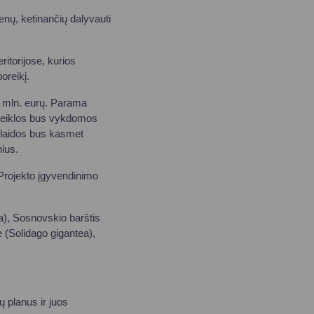
menų, ketinančių dalyvauti
ritorijose, kurios
oreikį.
 6 mln. eurų. Parama
o veiklos bus vykdomos
išlaidos bus kasmet
inius.
 Projekto įgyvendinimo
ra), Sosnovskio barštis
(Solidago gigantea),
 planus ir juos