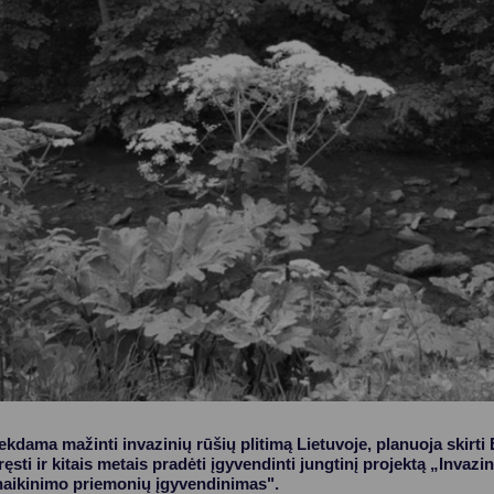
Vartotojų teisių apsauga
Pranešėjų apsauga
Asmens duomenų apsauga
iekdama mažinti invazinių rūšių plitimą Lietuvoje, planuoja skir
ęsti ir kitais metais pradėti įgyvendinti jungtinį projektą „Invazi
 naikinimo priemonių įgyvendinimas".