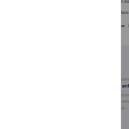
įgyvendinti. Planai turi b
Jei kyla papildomų klaus
Dalintis soc. tinkluose:
SUSIJUSIOS NAUJIENOS
2026-05-28
Aplink
Suteik daiktams ant
Alytaus regiono rūšiavi
veikia „Mainukas“ – vieta
tinkami naudoti daiktai...