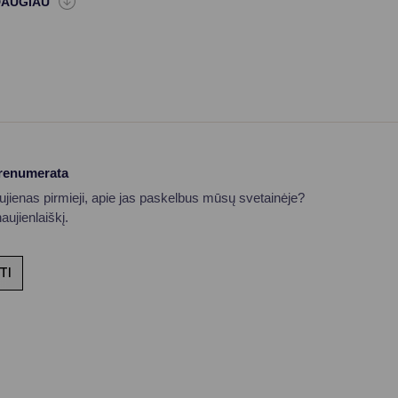
prenumerata
aujienas pirmieji, apie jas paskelbus mūsų svetainėje?
ujienlaiškį.
TI