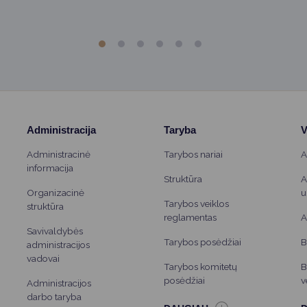
Administracija
Taryba
V
Administracinė
Tarybos nariai
A
informacija
Struktūra
A
Organizacinė
u
Tarybos veiklos
struktūra
reglamentas
A
Savivaldybės
Tarybos posėdžiai
B
administracijos
vadovai
Tarybos komitetų
B
posėdžiai
v
Administracijos
darbo taryba