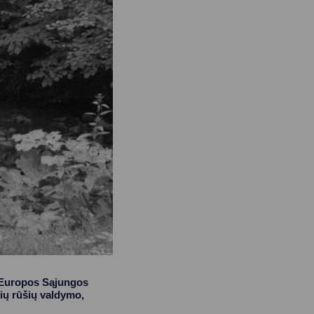
ti Europos Sąjungos
nių rūšių valdymo,