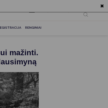
✖
EN
Ieškoti...
EGISTRACIJA
RENGINIAI
ui mažinti.
klausimyną