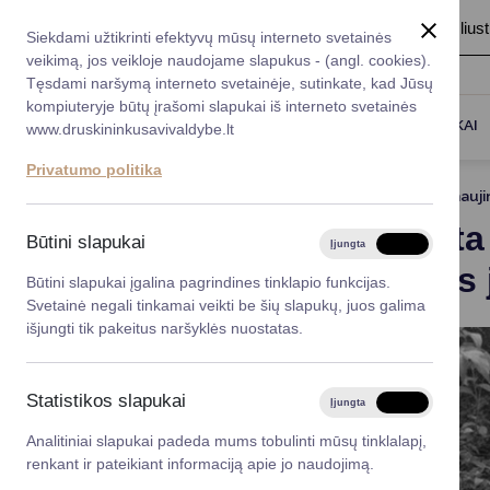
A
Šriftas:
A
A
Fonas:
Baltas
Juoda
Ilius
Taryba
Meras
Administracija
Siekdami užtikrinti efektyvų mūsų interneto svetainės
Karjera
DUK
veikimą, jos veikloje naudojame slapukus - (angl. cookies).
*}
Registruokitės priėmi
Administracin
Tęsdami naršymą interneto svetainėje, sutinkate, kad Jūsų
kompiuteryje būtų įrašomi slapukai iš interneto svetainės
Titulinis
Naujienos
Bus skirta parama invazinių rūši
Darbotvarkė
Savivaldybės 
PASLAUGOS
DRUSKININKAI
www.druskininkusavivaldybe.lt
vadovai
Kontaktai
Privatumo politika
Planavimo do
2024-12-20
Atnauji
Vicemerai
Bus skirta
Korupcijos pre
Būtini slapukai
Įjungta
Išjungta
Mero patarėja
Norinčius 
Viešieji pirkim
Būtini slapukai įgalina pagrindines tinklapio funkcijas.
Svetainė negali tinkamai veikti be šių slapukų, juos galima
Lygios galim
išjungti tik pakeitus naršyklės nuostatas.
Savivaldybės
projektai
Statistikos slapukai
Įjungta
Išjungta
Finansų valdym
Analitiniai slapukai padeda mums tobulinti mūsų tinklalapį,
renkant ir pateikiant informaciją apie jo naudojimą.
Organizacinė 