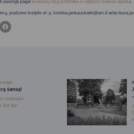
ūti parengti pagal
Invazinių rūšių kontrolės ir valdymo tvarkos aprašą.
imų, prašome kreiptis el. p.
kristina.jankauskaite@am.lt
arba
laura.j
osauga
2
rą šansą!
mo centruose
, kur dar
J
D
i