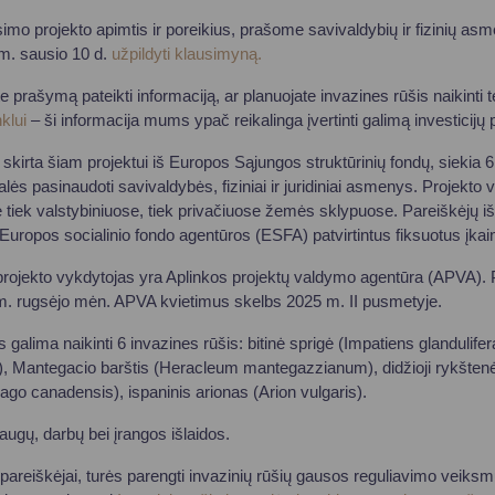
būsimo projekto apimtis ir poreikius, prašome savivaldybių ir fizinių as
 m. sausio 10 d.
užpildyti klausimyną.
 prašymą pateikti informaciją, ar planuojate invazines rūšis naikinti te
klui
– ši informacija mums ypač reikalinga įvertinti galimą investicijų p
 skirta šiam projektui iš Europos Sąjungos struktūrinių fondų, siekia
galės pasinaudoti savivaldybės, fiziniai ir juridiniai asmenys. Projekt
oje tiek valstybiniuose, tiek privačiuose žemės sklypuose. Pareiškėjų 
ropos socialinio fondo agentūros (ESFA) patvirtintus fiksuotus įka
o projekto vykdytojas yra Aplinkos projektų valdymo agentūra (APVA).
 m. rugsėjo mėn. APVA kvietimus skelbs 2025 m. II pusmetyje.
 galima naikinti 6 invazines rūšis: bitinė sprigė (Impatiens glandulife
 Mantegacio barštis (Heracleum mantegazzianum), didžioji rykštenė 
ago canadensis), ispaninis arionas (Arion vulgaris).
ugų, darbų bei įrangos išlaidos.
areiškėjai, turės parengti invazinių rūšių gausos reguliavimo veiksmų