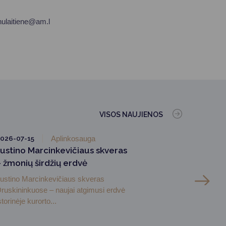
anulaitiene@am.l
VISOS NAUJIENOS
026-07-15
Aplinkosauga
Justino Marcinkevičiaus skveras
– žmonių širdžių erdvė
ustino Marcinkevičiaus skveras
ruskininkuose – naujai atgimusi erdvė
storinėje kurorto...