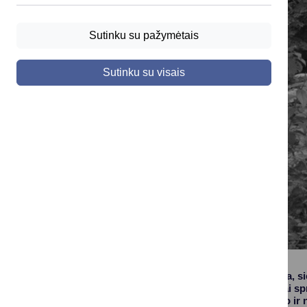
Sutinku su pažymėtais
Sutinku su visais
Aplinkos ministerija, s
lėšas šiai problemai spr
gausos reguliavimo ir