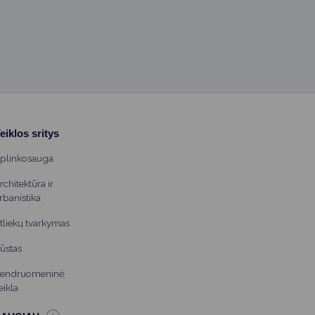
eiklos sritys
plinkosauga
rchitektūra ir
rbanistika
tliekų tvarkymas
ūstas
endruomeninė
eikla