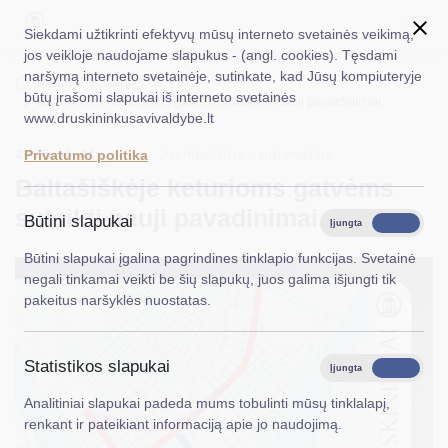
Siekdami užtikrinti efektyvų mūsų interneto svetainės veikimą,
jos veikloje naudojame slapukus - (angl. cookies). Tęsdami
naršymą interneto svetainėje, sutinkate, kad Jūsų kompiuteryje
EN
Ieškoti...
Titulinis
Naujienos
būtų įrašomi slapukai iš interneto svetainės
Baltašiškėje keturioms gatvėms suteikti nauji pavadinimai
www.druskininkusavivaldybe.lt
Taryba
2026-06-01
Architektūra ir urbanistika
Privatumo politika
Meras
Baltašiškėje keturioms gatvėms
Administracija
suteikti nauji pavadinimai
Būtini slapukai
Įjungta
Išjungta
Veiklos sritys
Būtini slapukai įgalina pagrindines tinklapio funkcijas. Svetainė
negali tinkamai veikti be šių slapukų, juos galima išjungti tik
Teisinė informacija
pakeitus naršyklės nuostatas.
Struktūra ir kontaktinė informacija
Statistikos slapukai
Karjera
Įjungta
Išjungta
Analitiniai slapukai padeda mums tobulinti mūsų tinklalapį,
DUK
renkant ir pateikiant informaciją apie jo naudojimą.
PASLAUGOS