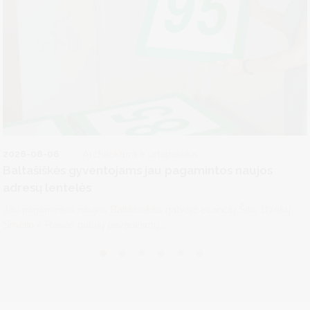
2026-08-06
Architektūra ir urbanistika
Baltašiškės gyventojams jau pagamintos naujos
adresų lentelės
Jau pagamintos naujos Baltašiškės gatvėje esančių Šilo, Dzūkų,
Smėlio ir Rasos gatvių pavadinimų...