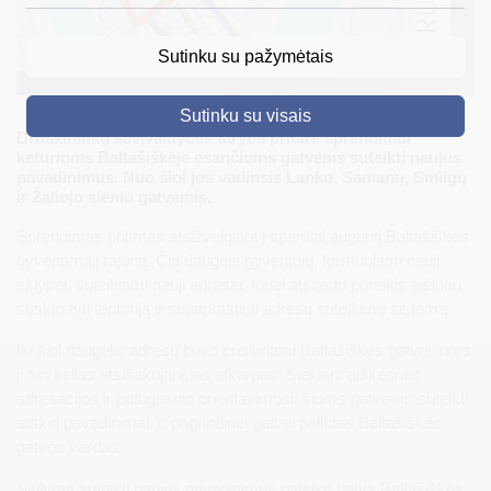
DRUSKININKAI
Sutinku su pažymėtais
SKELBIMAI
Sutinku su visais
TURIZMAS
Druskininkų savivaldybės taryba pritarė sprendimui
keturioms Baltašiškėje esančioms gatvėms suteikti naujus
VERSLAS
pavadinimus. Nuo šiol jos vadinsis Lanko, Samanų, Smilgų
ir Žaliojo slėnio gatvėmis.
PROJEKTAI
Sprendimas priimtas atsižvelgiant į sparčiai augantį Baltašiškės
ŠVIETIMAS
gyvenamąjį rajoną. Čia daugėja gyventojų, formuojami nauji
sklypai, suteikiami nauji adresai, todėl atsirado poreikis aiškiau
REGISTRACIJA
suskirstyti teritoriją ir supaprastinti adresų suteikimo sistemą.
RENGINIAI
Iki šiol daugelis adresų buvo priskiriami Baltašiškės gatvei, nors
ji turi kelias atsišakojančias atkarpas. Siekiant aiškesnės
adresacijos ir patogesnio orientavimosi, šioms gatvėms suteikti
atskiri pavadinimai, o pagrindinei gatvei paliktas Baltašiškės
gatvės vardas.
Siūlymą suteikti naujus pavadinimus pateikė patys Baltašiškės