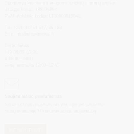
Duomenys kaupiami ir saugomi Juridinių asmenų registre
Įstaigos kodas: 188776264
PVM mokėtojo kodas: LT100008196411
Tel.: +370 313 51 517, 59 159
El. p.
info@druskininkai.lt
Darbo laikas:
I–IV 08:00–17:00,
V 08:00–15:00
Pietų pertrauka 12:00–12:45
Naujienlaiškio prenumerata
Norite sužinoti naujienas pirmieji, apie jas paskelbus
mūsų svetainėje? Prenumeruokite naujienlaiškį.
PRENUMERUOTI