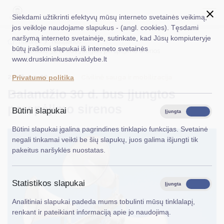
Siekdami užtikrinti efektyvų mūsų interneto svetainės veikimą,
jos veikloje naudojame slapukus - (angl. cookies). Tęsdami
naršymą interneto svetainėje, sutinkate, kad Jūsų kompiuteryje
EN
Ieškoti...
Titulinis
Naujienos
būtų įrašomi slapukai iš interneto svetainės
Balandžio 30 d. bus įjungtos perspėjimo sirenos
www.druskininkusavivaldybe.lt
Taryba
2026-04-20
Civilinė sauga ir mobilizacija
Privatumo politika
Meras
Balandžio 30 d. bus įjungtos
Administracija
perspėjimo sirenos
Būtini slapukai
Įjungta
Išjungta
Veiklos sritys
Būtini slapukai įgalina pagrindines tinklapio funkcijas. Svetainė
negali tinkamai veikti be šių slapukų, juos galima išjungti tik
Teisinė informacija
pakeitus naršyklės nuostatas.
Struktūra ir kontaktinė informacija
Statistikos slapukai
Karjera
Įjungta
Išjungta
Analitiniai slapukai padeda mums tobulinti mūsų tinklalapį,
DUK
renkant ir pateikiant informaciją apie jo naudojimą.
PASLAUGOS