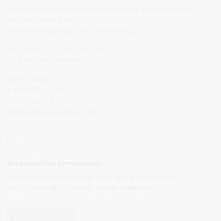
Duomenys kaupiami ir saugomi Juridinių asmenų registre
Įstaigos kodas: 188776264
PVM mokėtojo kodas: LT100008196411
Tel.: +370 313 51 517, 59 159
El. p.
info@druskininkai.lt
Darbo laikas:
I–IV 08:00–17:00,
V 08:00–15:00
Pietų pertrauka 12:00–12:45
Naujienlaiškio prenumerata
Norite sužinoti naujienas pirmieji, apie jas paskelbus
mūsų svetainėje? Prenumeruokite naujienlaiškį.
PRENUMERUOTI