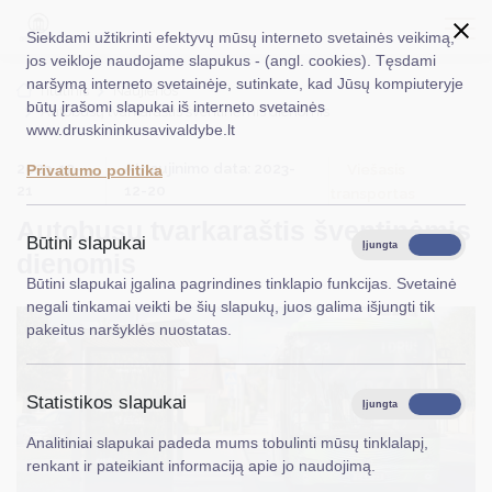
Siekdami užtikrinti efektyvų mūsų interneto svetainės veikimą,
jos veikloje naudojame slapukus - (angl. cookies). Tęsdami
naršymą interneto svetainėje, sutinkate, kad Jūsų kompiuteryje
EN
Ieškoti...
Titulinis
Naujienos
būtų įrašomi slapukai iš interneto svetainės
Autobusų tvarkaraštis šventinėmis dienomis
www.druskininkusavivaldybe.lt
Taryba
2023-12-
Atnaujinimo data: 2023-
Viešasis
Privatumo politika
Meras
21
12-20
transportas
Autobusų tvarkaraštis šventinėmis
Administracija
Būtini slapukai
Įjungta
Išjungta
dienomis
Veiklos sritys
Būtini slapukai įgalina pagrindines tinklapio funkcijas. Svetainė
negali tinkamai veikti be šių slapukų, juos galima išjungti tik
Teisinė informacija
pakeitus naršyklės nuostatas.
Struktūra ir kontaktinė informacija
Statistikos slapukai
Karjera
Įjungta
Išjungta
Analitiniai slapukai padeda mums tobulinti mūsų tinklalapį,
DUK
renkant ir pateikiant informaciją apie jo naudojimą.
PASLAUGOS