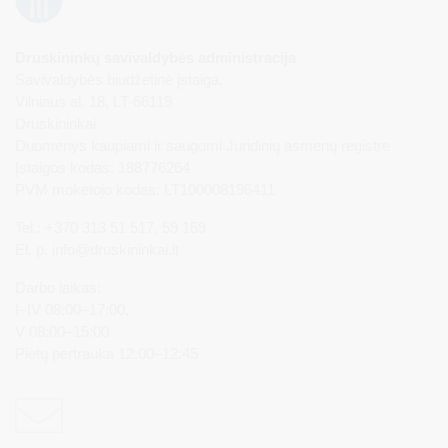
Druskininkų savivaldybės administracija
Savivaldybės biudžetinė įstaiga,
Vilniaus al. 18, LT-66119
Druskininkai
Duomenys kaupiami ir saugomi Juridinių asmenų registre
Įstaigos kodas: 188776264
PVM mokėtojo kodas: LT100008196411
Tel.: +370 313 51 517, 59 159
El. p.
info@druskininkai.lt
Darbo laikas:
I–IV 08:00–17:00,
V 08:00–15:00
Pietų pertrauka 12:00–12:45