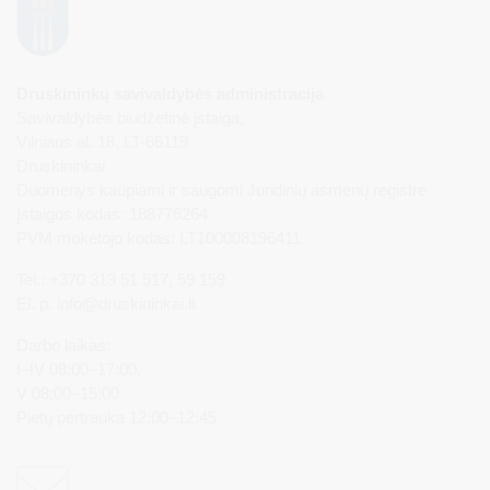
Druskininkų savivaldybės administracija
Savivaldybės biudžetinė įstaiga,
Vilniaus al. 18, LT-66119
Druskininkai
Duomenys kaupiami ir saugomi Juridinių asmenų registre
Įstaigos kodas: 188776264
PVM mokėtojo kodas: LT100008196411
Tel.: +370 313 51 517, 59 159
El. p.
info@druskininkai.lt
Darbo laikas:
I–IV 08:00–17:00,
V 08:00–15:00
Pietų pertrauka 12:00–12:45