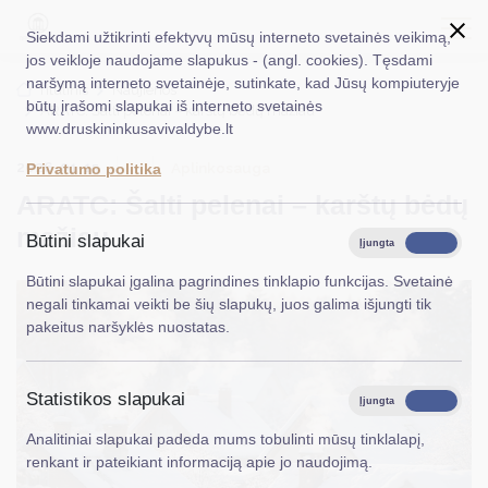
Siekdami užtikrinti efektyvų mūsų interneto svetainės veikimą,
jos veikloje naudojame slapukus - (angl. cookies). Tęsdami
naršymą interneto svetainėje, sutinkate, kad Jūsų kompiuteryje
EN
Ieškoti...
Titulinis
Naujienos
būtų įrašomi slapukai iš interneto svetainės
ARATC: Šalti pelenai – karštų bėdų mažiau
www.druskininkusavivaldybe.lt
Taryba
2026-01-15
Aplinkosauga
Privatumo politika
Meras
ARATC: Šalti pelenai – karštų bėdų
Administracija
mažiau
Būtini slapukai
Įjungta
Išjungta
Veiklos sritys
Būtini slapukai įgalina pagrindines tinklapio funkcijas. Svetainė
negali tinkamai veikti be šių slapukų, juos galima išjungti tik
Teisinė informacija
pakeitus naršyklės nuostatas.
Struktūra ir kontaktinė informacija
Statistikos slapukai
Karjera
Įjungta
Išjungta
Analitiniai slapukai padeda mums tobulinti mūsų tinklalapį,
DUK
renkant ir pateikiant informaciją apie jo naudojimą.
PASLAUGOS