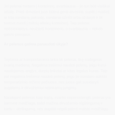
Jei pelenai metami į konteinerį, svarbiausia – jie turi būti visiškai
atšalę. Prieš išmetant juos būtina gerai atvėsinti, supilti į maišelį
ar kitą sandarią pakuotę, sandariai užrišti arba uždaryti ir tik
tuomet mesti į mišrių atliekų konteinerį. Taip pelenai
neišsisklaidys, neužterš konteinerio, o svarbiausia – nekels
gaisro pavojaus.
Ar pelenus galima panaudoti ūkyje?
Tręšimui ar kompostavimui tinka tik pelenai, likę sudeginus
švarią medieną. Negalima trešimui naudoti pelenų, jeigu kurui
naudojamos anglys, durpių briketai ar kitas legalus kuras. Taip
pat negalima trešimui naudoti pelenų, jeigu jie susidaro aukšto
temperatūrinio rėžimo pečiuose, nes juose gali susidaryti
augalams ir dirvožemiui netinkamų junginių.
Naudojant pelenus kaip trąšą, svarbu nepersistengti: pelenai yra
šarminė medžiaga, todėl mažina dirvožemio rūgštingumą ir
kartu – derlingumą, nes augalai negali paimti maisto medžiagų.