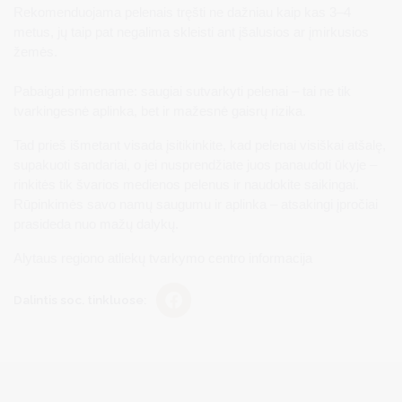
Rekomenduojama pelenais tręšti ne dažniau kaip kas 3–4
metus, jų taip pat negalima skleisti ant įšalusios ar įmirkusios
žemės.
Pabaigai primename: saugiai sutvarkyti pelenai – tai ne tik
tvarkingesnė aplinka, bet ir mažesnė gaisrų rizika.
Tad prieš išmetant visada įsitikinkite, kad pelenai visiškai atšalę,
supakuoti sandariai, o jei nusprendžiate juos panaudoti ūkyje –
rinkitės tik švarios medienos pelenus ir naudokite saikingai.
Rūpinkimės savo namų saugumu ir aplinka – atsakingi įpročiai
prasideda nuo mažų dalykų.
Alytaus regiono atliekų tvarkymo centro informacija
Dalintis soc. tinkluose: