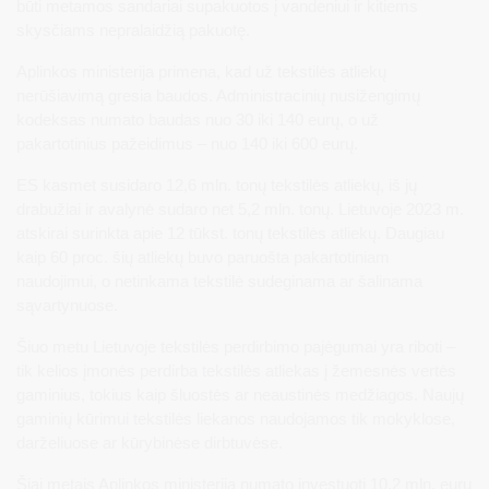
būti metamos sandariai supakuotos į vandeniui ir kitiems
skysčiams nepralaidžią pakuotę.
Aplinkos ministerija primena, kad už tekstilės atliekų
nerūšiavimą gresia baudos. Administracinių nusižengimų
kodeksas numato baudas nuo 30 iki 140 eurų, o už
pakartotinius pažeidimus – nuo 140 iki 600 eurų.
ES kasmet susidaro 12,6 mln. tonų tekstilės atliekų, iš jų
drabužiai ir avalynė sudaro net 5,2 mln. tonų. Lietuvoje 2023 m.
atskirai surinkta apie 12 tūkst. tonų tekstilės atliekų. Daugiau
kaip 60 proc. šių atliekų buvo paruošta pakartotiniam
naudojimui, o netinkama tekstilė sudeginama ar šalinama
sąvartynuose.
Šiuo metu Lietuvoje tekstilės perdirbimo pajėgumai yra riboti –
tik kelios įmonės perdirba tekstilės atliekas į žemesnės vertės
gaminius, tokius kaip šluostės ar neaustinės medžiagos. Naujų
gaminių kūrimui tekstilės liekanos naudojamos tik mokyklose,
darželiuose ar kūrybinėse dirbtuvėse.
Šiai metais Aplinkos ministerija numato investuoti 10,2 mln. eurų