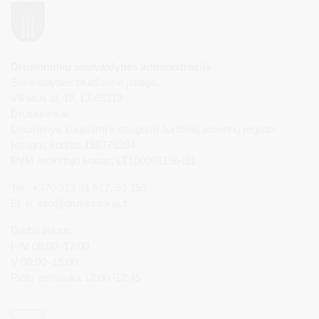
Druskininkų savivaldybės administracija
Savivaldybės biudžetinė įstaiga,
Vilniaus al. 18, LT-66119
Druskininkai
Duomenys kaupiami ir saugomi Juridinių asmenų registre
Įstaigos kodas: 188776264
PVM mokėtojo kodas: LT100008196411
Tel.: +370 313 51 517, 59 159
El. p.
info@druskininkai.lt
Darbo laikas:
I–IV 08:00–17:00,
V 08:00–15:00
Pietų pertrauka 12:00–12:45