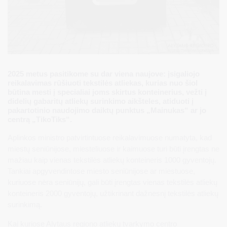
2025 metus pasitikome su dar viena naujove: įsigaliojo
reikalavimas rūšiuoti tekstilės atliekas, kurias nuo šiol
būtina mesti į specialiai joms skirtus konteinerius, vežti į
didelių gabaritų atliekų surinkimo aikšteles, atiduoti į
pakartotinio naudojimo daiktų punktus „Mainukas“ ar jo
centrą „TikoTiks“.
Aplinkos ministro patvirtintuose reikalavimuose numatyta, kad
miestų seniūnijose, miesteliuose ir kaimuose turi būti įrengtas ne
mažiau kaip vienas tekstilės atliekų konteineris 1000 gyventojų.
Tankiai apgyvendintose miesto seniūnijose ar miestuose,
kuriuose nėra seniūnijų, gali būti įrengtas vienas tekstilės atliekų
konteineris 2000 gyventojų, užtikrinant dažnesnį tekstilės atliekų
surinkimą.
Kai kuriose Alytaus regiono atliekų tvarkymo centro