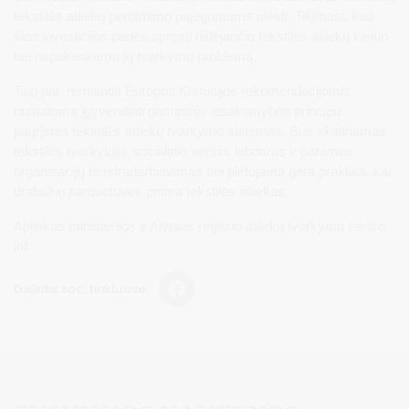
tekstilės atliekų perdirbimo pajėgumams plėsti. Tikimasi, kad
šios investicijos padės spręsti didėjančio tekstilės atliekų kiekio
bei nepakankamo jų tvarkymo problemą.
Taip pat, remiantis Europos Komisijos rekomendacijomis,
numatoma įgyvendinti gamintojo atsakomybės principu
pagrįstas tekstilės atliekų tvarkymo sistemas. Bus skatinamas
tekstilės tvarkytojų, socialinio verslo, labdaros ir paramos
organizacijų bendradarbiavimas bei plėtojama gera praktika, kai
drabužių parduotuvės priima tekstilės atliekas.
Aplinkos ministerijos ir Alytaus regiono atliekų tvarkymo centro
inf.
Dalintis soc. tinkluose: