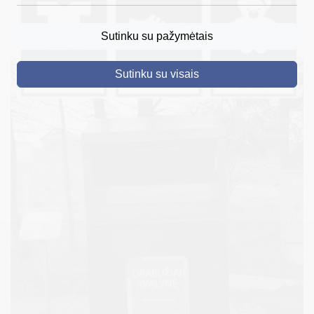
DRUSKININKAI
Sutinku su pažymėtais
SKELBIMAI
Sutinku su visais
TURIZMAS
VERSLAS
PROJEKTAI
ŠVIETIMAS
REGISTRACIJA
RENGINIAI