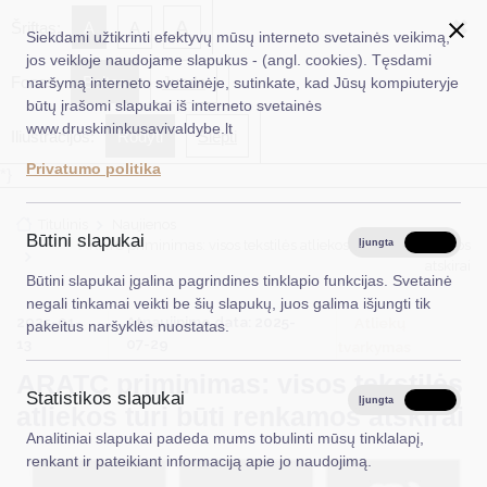
✖
A
Šriftas:
A
A
Siekdami užtikrinti efektyvų mūsų interneto svetainės veikimą,
jos veikloje naudojame slapukus - (angl. cookies). Tęsdami
Fonas:
Baltas
Juoda
naršymą interneto svetainėje, sutinkate, kad Jūsų kompiuteryje
EN
Ieškoti...
būtų įrašomi slapukai iš interneto svetainės
www.druskininkusavivaldybe.lt
Iliustracijos:
Rodyti
Slėpti
Taryba
Privatumo politika
*}
Meras
Titulinis
Naujienos
Administracija
Būtini slapukai
ARATC priminimas: visos tekstilės atliekos turi būti renkamos
Įjungta
Išjungta
atskirai
Veiklos sritys
Būtini slapukai įgalina pagrindines tinklapio funkcijas. Svetainė
negali tinkamai veikti be šių slapukų, juos galima išjungti tik
Teisinė informacija
2025-01-
Atnaujinimo data: 2025-
Atliekų
pakeitus naršyklės nuostatas.
13
07-29
tvarkymas
Struktūra ir kontaktinė informacija
ARATC priminimas: visos tekstilės
Statistikos slapukai
Karjera
Įjungta
Išjungta
atliekos turi būti renkamos atskirai
Analitiniai slapukai padeda mums tobulinti mūsų tinklalapį,
DUK
renkant ir pateikiant informaciją apie jo naudojimą.
PASLAUGOS