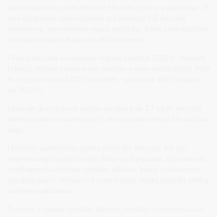
aptarnaujamose savivaldybėse šis rodiklis jau yra pasiektas – iš
viso septyniose savivaldybėse yra pastatyti 155 tekstilės
konteineriai. Įgyvendinant naujus projektus, šiose savivaldybėse
numatoma pastatyti dar apie 80 konteinerių.
Pirmieji tekstilės konteineriai regione pastatyti 2020 m. Plečiant
jų tinklą, atskirai surenkamos tekstilės kiekiai nuolat didėja: 2023
m. regione surinkta 1207 t tekstilės – tai beveik 460 t daugiau
nei 2020 m.
Lietuvoje gyventojams įrengta daugiau kaip 1,7 tūkst. tekstilės
atliekų surinkimo konteinerių ir artimiausiais metais šis skaičius
augs.
Į tekstilės konteinerius galima mesti tiek tinkamą, tiek jau
nebetinkamą naudoti tekstilę, išskyrus tepaluotas, cheminėmis
medžiagomis užterštas tekstilės atliekas, kurios priskiriamos
pavojingosioms atliekoms ir surenkamos didelių gabaritų atliekų
surinkimo aikštelėse.
Purvinos ir šlapios tekstilės atliekos į tekstilės konteinerius turi