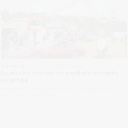
2026-08-03
Kultūra ir kultūros paveldas
Druskininkuose šurmuliavo amerikietiška technika ir
jos gerbėjai
Praėjusį savaitgalį Druskininkai gyveno amerikietiška dvasia –
kurorte vyko vienas didžiausių...