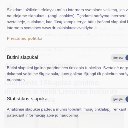
Siekdami užtikrinti efektyvų mūsų interneto svetainės veikimą, jos v
naudojame slapukus - (angl. cookies). Tęsdami naršymą interneto
svetainėje, sutinkate, kad Jūsų kompiuteryje būtų įrašomi slapukai 
EN
Ieškoti...
Titulinis
Naujienos
interneto svetainės www.druskininkusavivaldybe.lt
Aptartas Druskininkų pasiruošimas švęsti M. K. Čiurlionio 150-ąsias
gimimo metines ir nešti Lietuvos kultūros sotinės vėliavą
Taryba
Privatumo politika
2023-
Atnaujinimo data:
Meras
Kultūra ir kultūros
12-11
2023-12-12
paveldas
Būtini slapukai
Įjungta
Administracija
Aptartas Druskininkų
Būtini slapukai įgalina pagrindines tinklapio funkcijas. Svetainė nega
Veiklos sritys
pasiruošimas švęsti M. K.
tinkamai veikti be šių slapukų, juos galima išjungti tik pakeitus narš
nuostatas.
Čiurlionio 150-ąsias gimimo
Teisinė informacija
metines ir nešti Lietuvos kultūros
Struktūra ir kontaktinė informacija
sotinės vėliavą
Statistikos slapukai
Įjungta
Karjera
Analitiniai slapukai padeda mums tobulinti mūsų tinklalapį, renkant i
pateikiant informaciją apie jo naudojimą.
DUK
PASLAUGOS