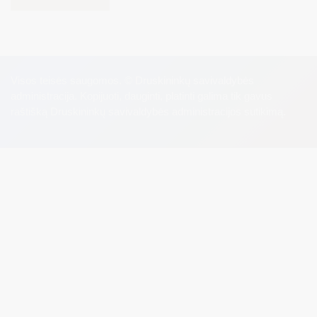
Visos teisės saugomos. © Druskininkų savivaldybės
administracija. Kopijuoti, dauginti, platinti galima tik gavus
raštišką Druskininkų savivaldybės administracijos sutikimą.