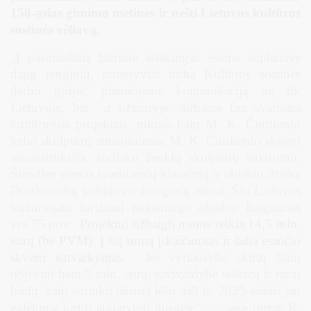
150-ąsias gimimo metines ir nešti Lietuvos kultūros
sostinės vėliavą.
„Į pasiruošimą žiūrime atsakingai: esame suplanavę
daug renginių, intensyviai dirba Kultūros sostinės
darbo grupė, planuojame komunikaciją ne tik
Lietuvoje, bet ir užsienyje, dirbame ties svarbiais
kultūriniais projektais, tokiais kaip M. K. Čiurlionio
kelio skulptūrų atnaujinimas, M. K. Čiurlionio skvero
rekonstrukcija, zodiako ženklų skulptūrų sukūrimo.
Šiandien vienas svarbiausių klausimų ir objektų išlieka
Druskininkų kultūros ir kongresų rūmai. Šio Lietuvos
kultūriniam turizmui reikšmingo objekto baigtumas
yra 75 proc.
Projektui užbaigti mums reikia 14,5 mln.
eurų (be PVM). Į šią sumą įskaičiuotas ir šalia esančio
skvero sutvarkymas. J
ei vyriausybė skirtų šiam
objektui bent 5 mln. eurų, savivaldybė ieškotų ir rastų
būdų, kaip surinkti likusią lėšų dalį ir 2025-aisiais jau
galėtume kirpti atidarymo juostelę“, – sakė meras R.