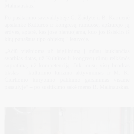
Malinauskas.
Po pasitarimo savivaldybėje G. Žaidytė ir B. Karnienė
apsilankė Kultūros ir kongresų rūmuose, apžiūrėjo jų
erdves, aptarė, kas jose planuojama, kuo jos išsiskirs iš
kitų panašaus tipo objektų Lietuvoje.
„Ačiū viešnioms už įsigilinimą į mūsų laukiančias
svarbias datas, už Kultūros ir kongresų rūmų reikšmės
supratimą, už kompetenciją. Juk mūsų visų bendras
tikslas – kultūrinio turizmo aktyvinimas ir M. K.
Čiurlionio kūrybinio palikimo garsinimas visame
pasaulyje“ – po susitikimo sakė meras R. Malinauskas.