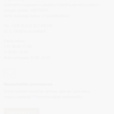
Duomenys kaupiami ir saugomi Juridinių asmenų registre
Įstaigos kodas: 188776264
PVM mokėtojo kodas: LT100008196411
Tel.: +370 313 51 517, 59 159
El. p.
info@druskininkai.lt
Darbo laikas:
I–IV 08:00–17:00,
V 08:00–15:00
Pietų pertrauka 12:00–12:45
Naujienlaiškio prenumerata
Norite sužinoti naujienas pirmieji, apie jas paskelbus
mūsų svetainėje? Prenumeruokite naujienlaiškį.
PRENUMERUOTI