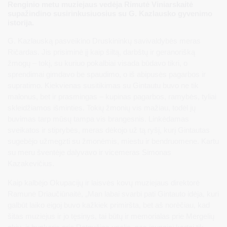
Renginio metu muziejaus vedėja Rimutė Viniarskaitė
supažindino susirinkusiuosius su G. Kazlausko gyvenimo
istorija.
G. Kazlauską pasveikino Druskininkų savivaldybės meras
Ričardas. Jis prisiminė jį kaip šiltą, darbštų ir geranorišką
žmogų – tokį, su kuriuo pokalbiai visada būdavo tikri, o
sprendimai gimdavo be spaudimo, o iš abipusės pagarbos ir
supratimo. Kiekvienas susitikimas su Gintautu buvo ne tik
malonus, bet ir prasmingas – kupinas pagarbos, ramybės, tyliai
skleidžiamos išminties. Tokių žmonių vis mažiau, todėl jų
buvimas tarp mūsų tampa vis brangesnis. Linkėdamas
sveikatos ir stiprybės, meras dėkojo už tą ryšį, kurį Gintautas
sugebėjo užmegzti su žmonėmis, miestu ir bendruomene. Kartu
su meru šventėje dalyvavo ir vicemeras Simonas
Kazakevičius.
Kaip kalbėjo Okupacijų ir laisvės kovų muziejaus direktorė
Ramunė Driaučiūnaitė, „Man labai svarbi pati Gintauto idėja, kuri
galbūt laiko eigoj buvo kažkiek primiršta, bet aš norėčiau, kad
šitas muziejus ir jo tęsinys, tai būtų ir memorialas prie Mergelių