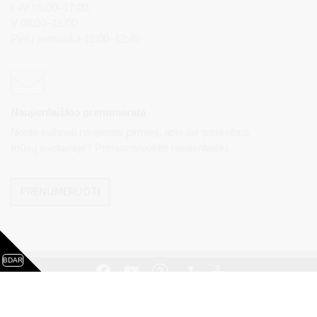
I–IV 08:00–17:00,
V 08:00–15:00
Pietų pertrauka 12:00–12:45
Naujienlaiškio prenumerata
Norite sužinoti naujienas pirmieji, apie jas paskelbus
mūsų svetainėje? Prenumeruokite naujienlaiškį.
PRENUMERUOTI
BDAR
Visos teisės saugomos. © Druskininkų savivaldybės
administracija. Kopijuoti, dauginti, platinti galima tik gavus
raštišką Druskininkų savivaldybės administracijos sutikimą.