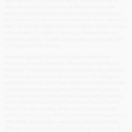
akių, ir bunkeris prie Ratnyčios upelio, nes jaunajai kartai tik
tekstu nepapasakosi, kas buvo. Jai reikia pajusti, jai reikia
pamatyti, jai reikia būtent tose vietose lankytis ir parodyti apie
tai, koks buvo to bunkerio kvapas, kokia ta bunkerio drėgmė…Ir
kaip žmonėms ten reikėjo išbūti ištisas dienas, ištisus mėnesius
ir ištisus metus.“ Ji užtikrino, kad tai, ką druskininkiečiai per
šitiek metų sunešė į muziejų, bus saugoma, restauruota, kad
galėtų gyvuoti dar daug metų.
Renginyje pasisakė ir Druskininkų garbės pilietis Mikas
Suraučius, atėjęs su simboliniu, asmeninės istorijos kupinu
talismanu – mažuoju akordeonu, kurį dar vaikystėje, būdamas
dešimties, gavo restauruotą iš savo mamos. Jo artimųjų rate
kalėjo penki žmonės, jų šeimoje – tėvas. Pats Mikas prisiminė,
kaip aštuonerių metų pirmą kartą su mama aplankė lageryje
savo tėvą, kurio iki to nebuvo matęs. Savo kalboje jis pabrėžė,
kad svarbiausia – ne tai, ką jau žinome mes, bet tai, kas liks
tiems, kurie ateis po mūsų. „Mums svarbu, kad jiems būtų
svarbu“, – sakė jis, primindamas, jog atminties išsaugojimas yra
tiltas į ateitį. Jis pasidalijo ir jautria istorija apie liaudies dainą
„Mamyte, nupirk man žirgelį“, kurią surinko po kruopelytę – iš