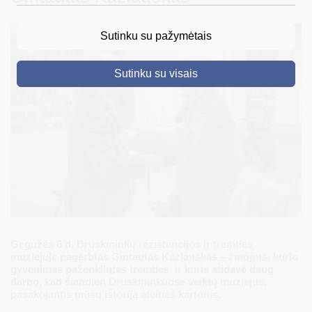
DRUSKININKAI
Sutinku su pažymėtais
SKELBIMAI
Sutinku su visais
TURIZMAS
VERSLAS
PROJEKTAI
ŠVIETIMAS
REGISTRACIJA
RENGINIAI
Gegužės 6 d. Druskininkų rezistencijos ir tremties
muziejuje pagerbtas Gintautas Kazlauskas – žmogus, kurio
gyvenimas paženklintas tremties, ir kuris atidavė daug
darbo, kad šiandien Druskininkuose veiktų muziejus,
pasakojantis mūsų istoriją ateities kartoms.