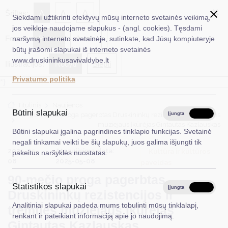
✖
A
Šriftas:
A
A
Siekdami užtikrinti efektyvų mūsų interneto svetainės veikimą,
jos veikloje naudojame slapukus - (angl. cookies). Tęsdami
Fonas:
Baltas
Juoda
naršymą interneto svetainėje, sutinkate, kad Jūsų kompiuteryje
EN
Ieškoti...
būtų įrašomi slapukai iš interneto svetainės
www.druskininkusavivaldybe.lt
Iliustracijos:
Rodyti
Slėpti
Taryba
Privatumo politika
*}
Meras
Titulinis
Naujienos
Administracija
Būtini slapukai
90-mečio proga pagerbtas Druskininkų rezistencijos ir tremties
Įjungta
Išjungta
muziejaus įkūrėjas Gintautas Kazlauskas
Veiklos sritys
Būtini slapukai įgalina pagrindines tinklapio funkcijas. Svetainė
negali tinkamai veikti be šių slapukų, juos galima išjungti tik
Teisinė informacija
2025-05-
Atnaujinimo data:
Kultūra ir kultūros
pakeitus naršyklės nuostatas.
08
2025-05-08
paveldas
Struktūra ir kontaktinė informacija
90-mečio proga pagerbtas
Statistikos slapukai
Karjera
Įjungta
Išjungta
Druskininkų rezistencijos ir
Analitiniai slapukai padeda mums tobulinti mūsų tinklalapį,
DUK
tremties muziejaus įkūrėjas
renkant ir pateikiant informaciją apie jo naudojimą.
Gintautas Kazlauskas
PASLAUGOS