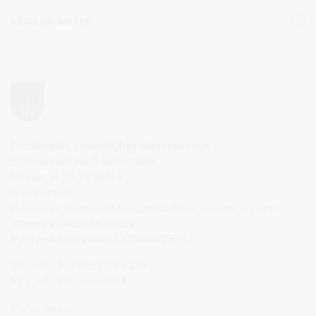
VEIKLOS SRITYS
Druskininkų savivaldybės administracija
Savivaldybės biudžetinė įstaiga,
Vilniaus al. 18, LT-66119
Druskininkai
Duomenys kaupiami ir saugomi Juridinių asmenų registre
Įstaigos kodas: 188776264
PVM mokėtojo kodas: LT100008196411
Tel.: +370 313 51 517, 59 159
El. p.
info@druskininkai.lt
Darbo laikas: