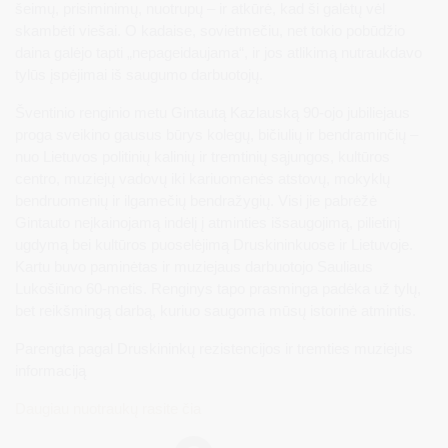
šeimų, prisiminimų, nuotrupų – ir atkūrė, kad ši galėtų vėl
skambėti viešai. O kadaise, sovietmečiu, net tokio pobūdžio
daina galėjo tapti „nepageidaujama“, ir jos atlikimą nutraukdavo
tylūs įspėjimai iš saugumo darbuotojų.
Šventinio renginio metu Gintautą Kazlauską 90-ojo jubiliejaus
proga sveikino gausus būrys kolegų, bičiulių ir bendraminčių –
nuo Lietuvos politinių kalinių ir tremtinių sąjungos, kultūros
centro, muziejų vadovų iki kariuomenės atstovų, mokyklų
bendruomenių ir ilgamečių bendražygių. Visi jie pabrėžė
Gintauto neįkainojamą indėlį į atminties išsaugojimą, pilietinį
ugdymą bei kultūros puoselėjimą Druskininkuose ir Lietuvoje.
Kartu buvo paminėtas ir muziejaus darbuotojo Sauliaus
Lukošiūno 60-metis. Renginys tapo prasminga padėka už tylų,
bet reikšmingą darbą, kuriuo saugoma mūsų istorinė atmintis.
Parengta pagal Druskininkų rezistencijos ir tremties muziejus
informaciją
Daugiau nuotraukų rasite čia