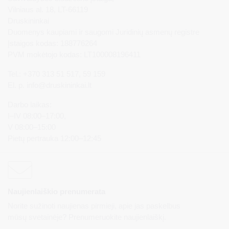
Vilniaus al. 18, LT-66119
Druskininkai
Duomenys kaupiami ir saugomi Juridinių asmenų registre
Įstaigos kodas: 188776264
PVM mokėtojo kodas: LT100008196411
Tel.: +370 313 51 517, 59 159
El. p.
info@druskininkai.lt
Darbo laikas:
I–IV 08:00–17:00,
V 08:00–15:00
Pietų pertrauka 12:00–12:45
Naujienlaiškio prenumerata
Norite sužinoti naujienas pirmieji, apie jas paskelbus
mūsų svetainėje? Prenumeruokite naujienlaiškį.