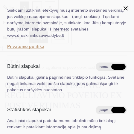
✖
A
Šriftas:
A
A
Siekdami užtikrinti efektyvų mūsų interneto svetainės veikimą,
jos veikloje naudojame slapukus - (angl. cookies). Tęsdami
Fonas:
Baltas
Juoda
naršymą interneto svetainėje, sutinkate, kad Jūsų kompiuteryje
EN
Ieškoti...
būtų įrašomi slapukai iš interneto svetainės
www.druskininkusavivaldybe.lt
Iliustracijos:
Rodyti
Slėpti
Taryba
Privatumo politika
*}
Meras
Titulinis
Administracija
Būtini slapukai
Galiojančio teisinio reguliavimo poveikio ex post vertinimas
Įjungta
Išjungta
Veiklos sritys
Būtini slapukai įgalina pagrindines tinklapio funkcijas. Svetainė
GALIOJANČIO TEISINIO
negali tinkamai veikti be šių slapukų, juos galima išjungti tik
Teisinė informacija
pakeitus naršyklės nuostatas.
REGULIAVIMO POVEIKIO EX
Struktūra ir kontaktinė informacija
POST VERTINIMAS
Statistikos slapukai
Karjera
Įjungta
Išjungta
Analitiniai slapukai padeda mums tobulinti mūsų tinklalapį,
DUK
Informacija ruošiama.
renkant ir pateikiant informaciją apie jo naudojimą.
PASLAUGOS