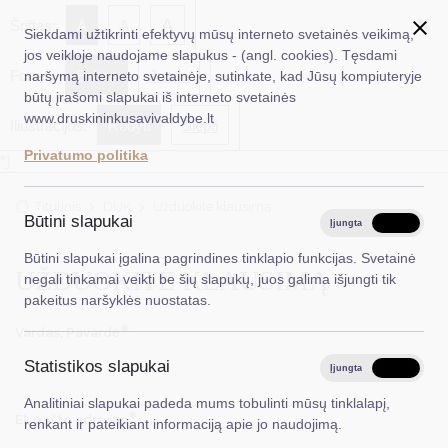
✖
A
Šriftas:
A
A
Siekdami užtikrinti efektyvų mūsų interneto svetainės veikimą,
jos veikloje naudojame slapukus - (angl. cookies). Tęsdami
Fonas:
Baltas
Juoda
naršymą interneto svetainėje, sutinkate, kad Jūsų kompiuteryje
EN
Ieškoti...
būtų įrašomi slapukai iš interneto svetainės
www.druskininkusavivaldybe.lt
Iliustracijos:
Rodyti
Slėpti
Taryba
Privatumo politika
*}
Meras
Titulinis
DUK
Užduokite klausimą
Administracija
Būtini slapukai
Įjungta
Išjungta
Veiklos sritys
Būtini slapukai įgalina pagrindines tinklapio funkcijas. Svetainė
UŽDUOKITE KLAUSIMĄ
negali tinkamai veikti be šių slapukų, juos galima išjungti tik
Teisinė informacija
pakeitus naršyklės nuostatas.
Struktūra ir kontaktinė informacija
Vardas, Pavardė
Statistikos slapukai
Karjera
Įjungta
Išjungta
Analitiniai slapukai padeda mums tobulinti mūsų tinklalapį,
DUK
El. pašto adresas
renkant ir pateikiant informaciją apie jo naudojimą.
PASLAUGOS