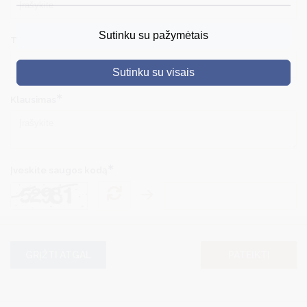
DRUSKININKAI
Sutinku su pažymėtais
Tel. Nr.
SKELBIMAI
Sutinku su visais
TURIZMAS
Klausimas
VERSLAS
PROJEKTAI
ŠVIETIMAS
Įveskite saugos kodą
REGISTRACIJA
RENGINIAI
GRĮŽTI ATGAL
PATEIKTI