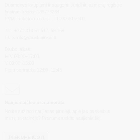
Duomenys kaupiami ir saugomi Juridinių asmenų registre
Įstaigos kodas: 188776264
PVM mokėtojo kodas: LT100008196411
Tel.: +370 313 51 517, 59 159
El. p.
info@druskininkai.lt
Darbo laikas:
I–IV 08:00–17:00,
V 08:00–15:00
Pietų pertrauka 12:00–12:45
Naujienlaiškio prenumerata
Norite sužinoti naujienas pirmieji, apie jas paskelbus
mūsų svetainėje? Prenumeruokite naujienlaiškį.
PRENUMERUOTI