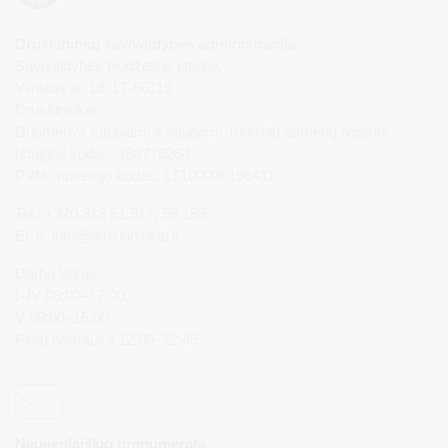
Druskininkų savivaldybės administracija
Savivaldybės biudžetinė įstaiga,
Vilniaus al. 18, LT-66119
Druskininkai
Duomenys kaupiami ir saugomi Juridinių asmenų registre
Įstaigos kodas: 188776264
PVM mokėtojo kodas: LT100008196411
Tel.: +370 313 51 517, 59 159
El. p.
info@druskininkai.lt
Darbo laikas:
I–IV 08:00–17:00,
V 08:00–15:00
Pietų pertrauka 12:00–12:45
Naujienlaiškio prenumerata