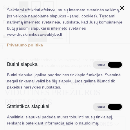
✖
A
Šriftas:
A
A
Siekdami užtikrinti efektyvų mūsų interneto svetainės veikimą,
jos veikloje naudojame slapukus - (angl. cookies). Tęsdami
Fonas:
Baltas
Juoda
naršymą interneto svetainėje, sutinkate, kad Jūsų kompiuteryje
EN
Ieškoti...
būtų įrašomi slapukai iš interneto svetainės
www.druskininkusavivaldybe.lt
Iliustracijos:
Rodyti
Slėpti
Taryba
Privatumo politika
*}
Meras
Titulinis
Veiklos sritys
Vaiko gerovė ir saugumas
Administracija
Būtini slapukai
Vaiko minimalios ir vidutinės priežiūros priemonės
Įjungta
Išjungta
Veiklos sritys
Būtini slapukai įgalina pagrindines tinklapio funkcijas. Svetainė
VAIKO MINIMALIOS IR
negali tinkamai veikti be šių slapukų, juos galima išjungti tik
Teisinė informacija
pakeitus naršyklės nuostatas.
VIDUTINĖS PRIEŽIŪROS
Struktūra ir kontaktinė informacija
PRIEMONĖS
Statistikos slapukai
Karjera
Įjungta
Išjungta
Analitiniai slapukai padeda mums tobulinti mūsų tinklalapį,
DUK
renkant ir pateikiant informaciją apie jo naudojimą.
VAIKO MINIMALIOS PRIEŽIŪROS PRIEMONĖS
PASLAUGOS