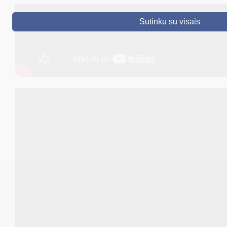
DRUSKININKAI
Sutinku su visais
SKELBIMAI
TURIZMAS
VERSLAS
PROJEKTAI
ŠVIETIMAS
REGISTRACIJA
RENGINIAI