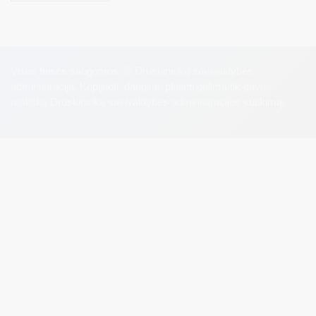
Visos teisės saugomos. © Druskininkų savivaldybės
administracija. Kopijuoti, dauginti, platinti galima tik gavus
raštišką Druskininkų savivaldybės administracijos sutikimą.