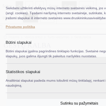
A
Šriftas:
A
A
Fonas:
Baltas
Juoda
Siekdami užtikrinti efektyvų mūsų interneto svetainės veikimą, jos 
(angl. cookies). Tęsdami naršymą interneto svetainėje, sutinkate, 
Iliustracijos:
Rodyti
Slėpti
įrašomi slapukai iš interneto svetainės www.druskininkusavivaldybe.
EN
Ieš
*}
Privatumo politika
Taryba
Titulinis
Veiklos sritys
Turto valdymas
Gestų kalba
Meras
Būtini slapukai
GESTŲ KALBA
Administracija
Būtini slapukai įgalina pagrindines tinklapio funkcijas. Svetainė nega
slapukų, juos galima išjungti tik pakeitus naršyklės nuostatas.
Veiklos sritys
Teisinė informacija
Statistikos slapukai
Struktūra ir kontaktinė informacija
Analitiniai slapukai padeda mums tobulinti mūsų tinklalapį, renkant i
naudojimą.
Karjera
DUK
Sutinku su pažymėtais
PASLAUGOS