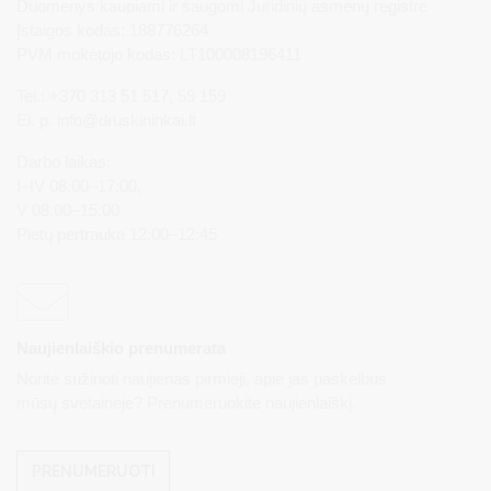
Duomenys kaupiami ir saugomi Juridinių asmenų registre
Įstaigos kodas: 188776264
PVM mokėtojo kodas: LT100008196411
Tel.: +370 313 51 517, 59 159
El. p.
info@druskininkai.lt
Darbo laikas:
I–IV 08:00–17:00,
V 08:00–15:00
Pietų pertrauka 12:00–12:45
Naujienlaiškio prenumerata
Norite sužinoti naujienas pirmieji, apie jas paskelbus
mūsų svetainėje? Prenumeruokite naujienlaiškį.
PRENUMERUOTI