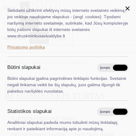
✖
A
Šriftas:
A
A
Siekdami užtikrinti efektyvų mūsų interneto svetainės veikimą,
jos veikloje naudojame slapukus - (angl. cookies). Tęsdami
Fonas:
Baltas
Juoda
naršymą interneto svetainėje, sutinkate, kad Jūsų kompiuteryje
EN
Ieškoti...
būtų įrašomi slapukai iš interneto svetainės
www.druskininkusavivaldybe.lt
Iliustracijos:
Rodyti
Slėpti
Taryba
Privatumo politika
*}
Meras
Titulinis
Veiklos sritys
Turto valdymas
Administracija
Būtini slapukai
Bešeimininkis turtas
Įjungta
Išjungta
Veiklos sritys
Būtini slapukai įgalina pagrindines tinklapio funkcijas. Svetainė
2024-10-28
negali tinkamai veikti be šių slapukų, juos galima išjungti tik
Teisinė informacija
Atnaujinimo data: 2025-10-16
pakeitus naršyklės nuostatas.
BEŠEIMININKIS TURTAS
Struktūra ir kontaktinė informacija
Statistikos slapukai
Karjera
Įjungta
Išjungta
TURTO BANKO SKELBIMAI
Analitiniai slapukai padeda mums tobulinti mūsų tinklalapį,
DUK
renkant ir pateikiant informaciją apie jo naudojimą.
DRUSKININKŲ SAVIVALDYBĖS SKELBIMAI
PASLAUGOS