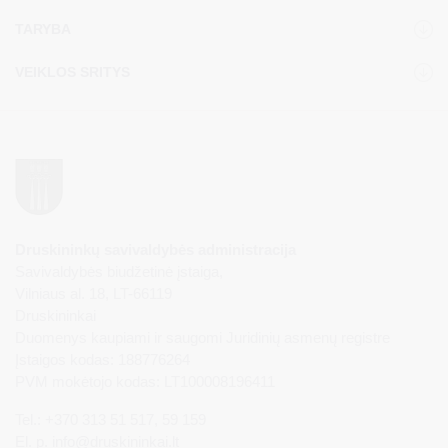
TARYBA
VEIKLOS SRITYS
Druskininkų savivaldybės administracija
Savivaldybės biudžetinė įstaiga,
Vilniaus al. 18, LT-66119
Druskininkai
Duomenys kaupiami ir saugomi Juridinių asmenų registre
Įstaigos kodas: 188776264
PVM mokėtojo kodas: LT100008196411
Tel.: +370 313 51 517, 59 159
El. p.
info@druskininkai.lt