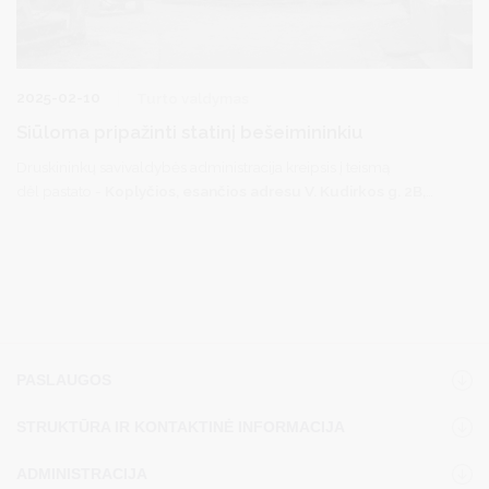
2025-02-10
Turto valdymas
Siūloma pripažinti statinį bešeimininkiu
Druskininkų savivaldybės administracija kreipsis į teismą
dėl pastato -
Koplyčios, esančios adresu V. Kudirkos g. 2B,
Druskininkuose, Druskininkų senose kapinėse
, koordinatės
X‑5986156, Y-498157, kuri neturi savininko (ar savininkas
nežinomas), pripažinimo bešeimininkiu turtu ir jos perdavimo
Druskininkų savivaldybės nuosavybėn.
PASLAUGOS
STRUKTŪRA IR KONTAKTINĖ INFORMACIJA
ADMINISTRACIJA