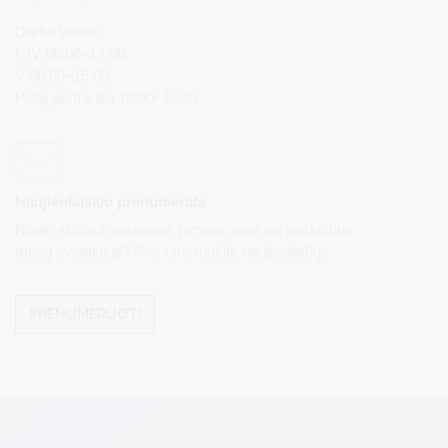
Darbo laikas:
I–IV 08:00–17:00,
V 08:00–15:00
Pietų pertrauka 12:00–12:45
Naujienlaiškio prenumerata
Norite sužinoti naujienas pirmieji, apie jas paskelbus
mūsų svetainėje? Prenumeruokite naujienlaiškį.
PRENUMERUOTI
Visos teisės saugomos. © Druskininkų savivaldybės