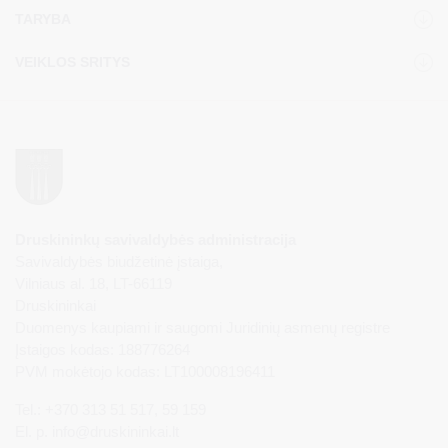
TARYBA
VEIKLOS SRITYS
Druskininkų savivaldybės administracija
Savivaldybės biudžetinė įstaiga,
Vilniaus al. 18, LT-66119
Druskininkai
Duomenys kaupiami ir saugomi Juridinių asmenų registre
Įstaigos kodas: 188776264
PVM mokėtojo kodas: LT100008196411
Tel.: +370 313 51 517, 59 159
El. p.
info@druskininkai.lt