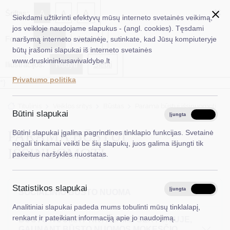
✖
A
Šriftas:
A
A
Siekdami užtikrinti efektyvų mūsų interneto svetainės veikimą,
jos veikloje naudojame slapukus - (angl. cookies). Tęsdami
Fonas:
Baltas
Juoda
naršymą interneto svetainėje, sutinkate, kad Jūsų kompiuteryje
EN
Ieškoti...
būtų įrašomi slapukai iš interneto svetainės
www.druskininkusavivaldybe.lt
Iliustracijos:
Rodyti
Slėpti
Taryba
Privatumo politika
*}
Meras
Titulinis
Veiklos sritys
Būstas
Parama būstui išsinuomoti
Administracija
Būtini slapukai
Įjungta
Išjungta
Veiklos sritys
PARAMA BŪSTUI
Būtini slapukai įgalina pagrindines tinklapio funkcijas. Svetainė
negali tinkamai veikti be šių slapukų, juos galima išjungti tik
Teisinė informacija
IŠSINUOMOTI
pakeitus naršyklės nuostatas.
Struktūra ir kontaktinė informacija
Statistikos slapukai
Karjera
Įjungta
Išjungta
SOCIALINIO BŪSTO NUOMA
Analitiniai slapukai padeda mums tobulinti mūsų tinklalapį,
DUK
renkant ir pateikiant informaciją apie jo naudojimą.
BŪSTO NUOMA PRIVAČIAME SEKTORIUJE,
PASLAUGOS
GAUNANT BŪSTO NUOMOS MOKESČIO