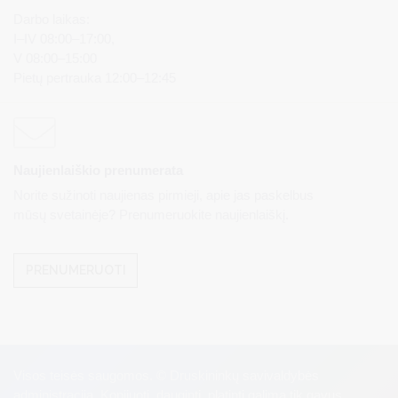
Darbo laikas:
I–IV 08:00–17:00,
V 08:00–15:00
Pietų pertrauka 12:00–12:45
Naujienlaiškio prenumerata
Norite sužinoti naujienas pirmieji, apie jas paskelbus
mūsų svetainėje? Prenumeruokite naujienlaiškį.
PRENUMERUOTI
Visos teisės saugomos. © Druskininkų savivaldybės
administracija. Kopijuoti, dauginti, platinti galima tik gavus