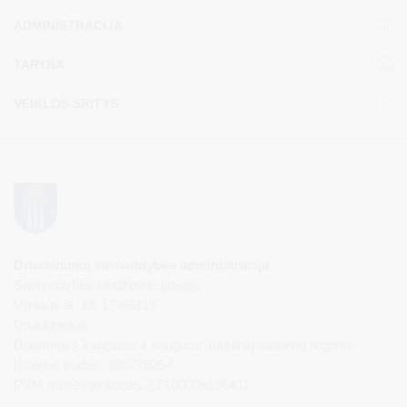
ADMINISTRACIJA
TARYBA
VEIKLOS SRITYS
Druskininkų savivaldybės administracija
Savivaldybės biudžetinė įstaiga,
Vilniaus al. 18, LT-66119
Druskininkai
Duomenys kaupiami ir saugomi Juridinių asmenų registre
Įstaigos kodas: 188776264
PVM mokėtojo kodas: LT100008196411