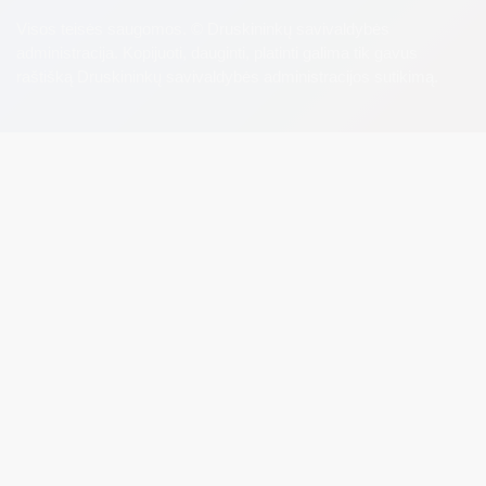
Visos teisės saugomos. © Druskininkų savivaldybės
administracija. Kopijuoti, dauginti, platinti galima tik gavus
raštišką Druskininkų savivaldybės administracijos sutikimą.