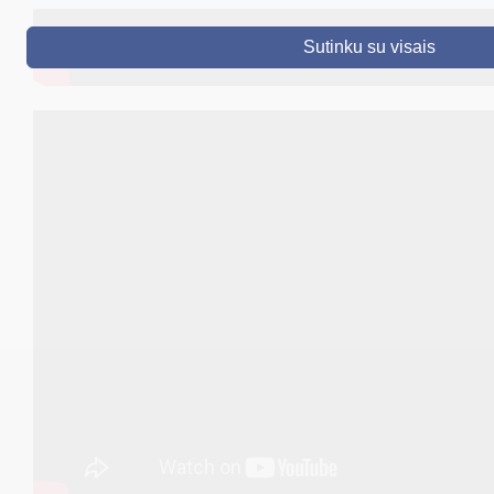
DRUSKININKAI
Sutinku su visais
SKELBIMAI
TURIZMAS
VERSLAS
PROJEKTAI
ŠVIETIMAS
REGISTRACIJA
RENGINIAI