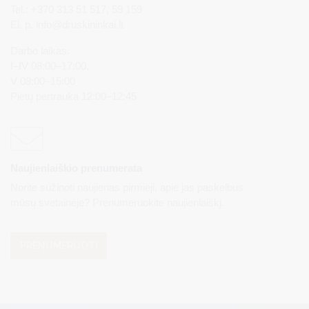
Tel.: +370 313 51 517, 59 159
El. p.
info@druskininkai.lt
Darbo laikas:
I–IV 08:00–17:00,
V 08:00–15:00
Pietų pertrauka 12:00–12:45
Naujienlaiškio prenumerata
Norite sužinoti naujienas pirmieji, apie jas paskelbus
mūsų svetainėje? Prenumeruokite naujienlaiškį.
PRENUMERUOTI