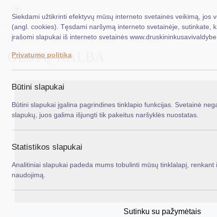
Siekdami užtikrinti efektyvų mūsų interneto svetainės veikimą, jos 
(angl. cookies). Tęsdami naršymą interneto svetainėje, sutinkate, 
įrašomi slapukai iš interneto svetainės www.druskininkusavivaldybe.
EN
Ieš
Titulinis
Veiklos sritys
Būstas
Gestų kalba
GESTŲ KALBA
Privatumo politika
Taryba
Meras
Būtini slapukai
Administracija
Būtini slapukai įgalina pagrindines tinklapio funkcijas. Svetainė nega
slapukų, juos galima išjungti tik pakeitus naršyklės nuostatas.
Veiklos sritys
Teisinė informacija
Statistikos slapukai
Struktūra ir kontaktinė informacija
Analitiniai slapukai padeda mums tobulinti mūsų tinklalapį, renkant i
naudojimą.
Karjera
DUK
Sutinku su pažymėtais
PASLAUGOS