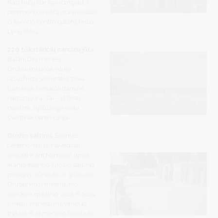
Kad būtų dar įspūdingiau, į
ceremonijos vietą jaunavedžiai
iš kurorto centro galėtų keltis
Lynų keliu.
220 tūkstančių narcizų jūra.
Balandžio mėnesį
Druskininkuose vilnija
įspūdinga, vienintelė tokia
Lietuvoje šimtatūkstantinė
narcizų jūra. Tai – iš tiesų
neeilinė, įspūdinga vieta
šventinei ceremonijai.
Grožio šaltinis.
Šventės
ceremonijai jaunavedžiai
renkasi ir ant Nemuno upės
kranto esančio Grožio šaltinio
prieigas. Sūriausio ir giliausio
Druskininkų mineralinio
vandens gręžinio vieta iš tiesų
unikali: mineralinis vanduo
trykšta iš akmeninio bareljefo,