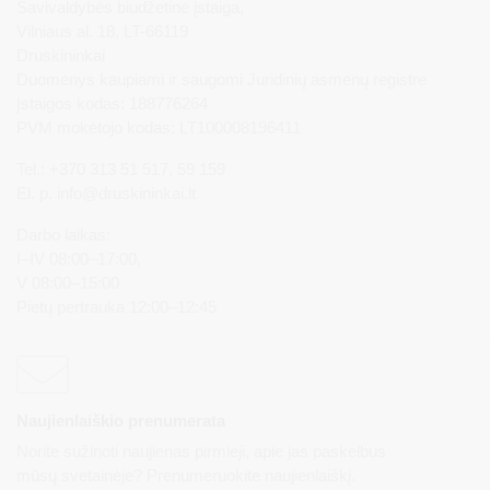
Savivaldybės biudžetinė įstaiga,
Vilniaus al. 18, LT-66119
Druskininkai
Duomenys kaupiami ir saugomi Juridinių asmenų registre
Įstaigos kodas: 188776264
PVM mokėtojo kodas: LT100008196411
Tel.: +370 313 51 517, 59 159
El. p.
info@druskininkai.lt
Darbo laikas:
I–IV 08:00–17:00,
V 08:00–15:00
Pietų pertrauka 12:00–12:45
Naujienlaiškio prenumerata
Norite sužinoti naujienas pirmieji, apie jas paskelbus
mūsų svetainėje? Prenumeruokite naujienlaiškį.