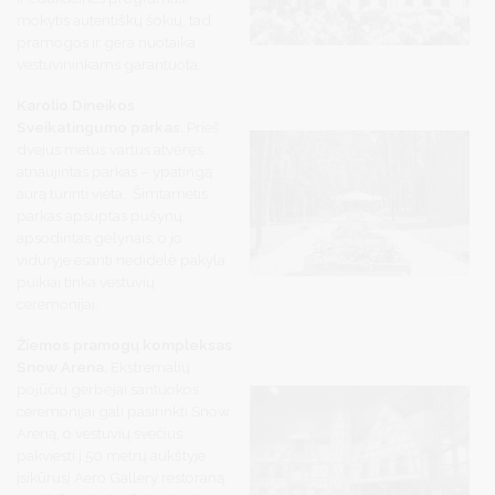
mokytis autentiškų šokių, tad
pramogos ir gera nuotaika
vestuvininkams garantuota.
Karolio Dineikos
Sveikatingumo parkas.
Prieš
dvejus metus vartus atvėręs
atnaujintas parkas – ypatingą
aurą turinti vieta. Šimtametis
parkas apsuptas pušynų,
apsodintas gėlynais, o jo
viduryje esanti nedidelė pakyla
puikiai tinka vestuvių
ceremonijai.
Žiemos pramogų kompleksas
Snow Arena.
Ekstremalių
pojūčių gerbėjai santuokos
ceremonijai gali pasirinkti Snow
Areną, o vestuvių svečius
pakviesti į 50 metrų aukštyje
įsikūrusį Aero Gallery restoraną.