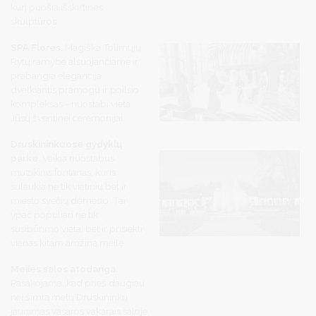
kurį puošia išskirtinės
skulptūros.
SPA Flores.
Magiška Tolimųjų
Rytų ramybe alsuojančiame ir
prabangia elegancija
dvelkiantis pramogų ir poilsio
kompleksas - nuostabi vieta
Jūsų šventinei ceremonijai.
Druskininkuose gydyklų
parke.
Veikia nuostabus
muzikinis fontanas, kuris
sulaukia ne tik vietinių bet ir
miesto svečių dėmesio. Tai
ypač populiari ne tik
susibūrimo vieta, bet ir prisiekti
vienas kitam amžiną meilę.
Meilės salos atodanga.
Pasakojama, kad prieš daugiau
nei šimtą metų Druskininkų
jaunimas vasaros vakarais saloje