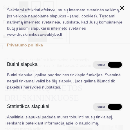
✖
A
Šriftas:
A
A
Siekdami užtikrinti efektyvų mūsų interneto svetainės veikimą,
jos veikloje naudojame slapukus - (angl. cookies). Tęsdami
Fonas:
Baltas
Juoda
naršymą interneto svetainėje, sutinkate, kad Jūsų kompiuteryje
EN
Ieškoti...
būtų įrašomi slapukai iš interneto svetainės
www.druskininkusavivaldybe.lt
Iliustracijos:
Rodyti
Slėpti
Taryba
Privatumo politika
*}
Meras
Titulinis
Struktūra ir kontaktinė informacija
Administracija
Būtini slapukai
Asmenų aptarnavimas
Santuokos Druskininkuose
Įjungta
Išjungta
Santuokų vietos Druskininkuose
Veiklos sritys
Būtini slapukai įgalina pagrindines tinklapio funkcijas. Svetainė
negali tinkamai veikti be šių slapukų, juos galima išjungti tik
Teisinė informacija
SANTUOKŲ VIETOS
pakeitus naršyklės nuostatas.
Struktūra ir kontaktinė informacija
DRUSKININKUOSE
Statistikos slapukai
Karjera
Įjungta
Išjungta
Analitiniai slapukai padeda mums tobulinti mūsų tinklalapį,
Druskininkų savivaldybės
DUK
administracijoje Teisės ir
renkant ir pateikiant informaciją apie jo naudojimą.
civilinės metrikacijos
PASLAUGOS