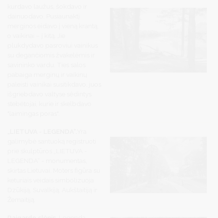
kurdavo laužus, šokdavo ir
dainuodavo. Pusiaunaktį
merginos eidavo į vieną krantą,
o vaikinai – į kitą. Jie
plukdydavo pasroviui vainikus
su degančiomis žvakelėmis ir
savininko vardu. Ties salos
pabaiga merginų ir vaikinų
paleisti vainikai susitikdavo, juos
išgriebdavo valtyse sėdintys
stebėtojai, kurie ir skelbdavo
"laimingas poras".
„LIETUVA - LEGENDA“.
Yra
galimybė santuoką registruoti
prie skulptūros „LIETUVA -
LEGENDA“ - monumentas,
skirtas Lietuvai. Moters figūra su
keturiais veidais simbolizuoja
Dzūkiją, Suvalkiją, Aukštaitiją ir
Žemaitiją.
Raigardo slėnis.
Legenda