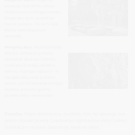
pasakoja, kad slėnio vietoje
kadaise buvo turtingas miestas
Raigardas, kurio gyventojai
nuolat puotavo. Tai rami, kiek
kitokie vieta įregistruoti
santuoką.
Mergelių akys.
Mažas pelkėtas
ežerėlis, telkšantis pušynų
apsuptoje dauboje. Ežerėlis
sudarytas iš dviejų vandens
telkinių, sujungtų sąsiauriu. Iki
Mergelių akių veda poilsinis
takelis, rytiniame krante įrengtas
lieptelis, ant kurio galima
prisiekti meilę vienas kitam.
Pastaba:
Vietos dekoravimu, muzikiniu fonu bei apsauga nuo
lietaus rūpinasi jaunieji. Į santuokos registravimo vietą Civilinės
metrikacijos skyriaus darbuotojai atvyksta patys.