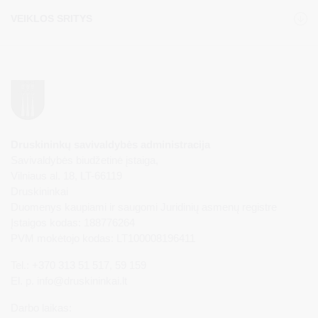
VEIKLOS SRITYS
Druskininkų savivaldybės administracija
Savivaldybės biudžetinė įstaiga,
Vilniaus al. 18, LT-66119
Druskininkai
Duomenys kaupiami ir saugomi Juridinių asmenų registre
Įstaigos kodas: 188776264
PVM mokėtojo kodas: LT100008196411
Tel.: +370 313 51 517, 59 159
El. p.
info@druskininkai.lt
Darbo laikas: