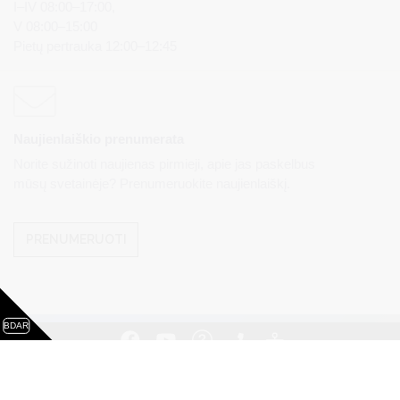
I–IV 08:00–17:00,
V 08:00–15:00
Pietų pertrauka 12:00–12:45
Naujienlaiškio prenumerata
Norite sužinoti naujienas pirmieji, apie jas paskelbus
mūsų svetainėje? Prenumeruokite naujienlaiškį.
PRENUMERUOTI
BDAR
Visos teisės saugomos. © Druskininkų savivaldybės
administracija. Kopijuoti, dauginti, platinti galima tik gavus
raštišką Druskininkų savivaldybės administracijos sutikimą.