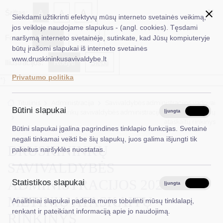
✖
A
Šriftas:
A
A
Siekdami užtikrinti efektyvų mūsų interneto svetainės veikimą,
jos veikloje naudojame slapukus - (angl. cookies). Tęsdami
Fonas:
Baltas
Juoda
naršymą interneto svetainėje, sutinkate, kad Jūsų kompiuteryje
EN
Ieškoti...
būtų įrašomi slapukai iš interneto svetainės
www.druskininkusavivaldybe.lt
Iliustracijos:
Rodyti
Slėpti
Taryba
Privatumo politika
*}
Meras
Titulinis
Administracija
Savivaldybės administracijos vadovai
Administracija
Būtini slapukai
Druskininkų savivaldybės administracijos 2023 m. metinių
Įjungta
Išjungta
ataskaitų rinkinys
Veiklos sritys
Būtini slapukai įgalina pagrindines tinklapio funkcijas. Svetainė
negali tinkamai veikti be šių slapukų, juos galima išjungti tik
Teisinė informacija
DRUSKININKŲ
pakeitus naršyklės nuostatas.
Struktūra ir kontaktinė informacija
SAVIVALDYBĖS
ADMINISTRACIJOS 2023 M.
Statistikos slapukai
Karjera
Įjungta
Išjungta
METINIŲ ATASKAITŲ
Analitiniai slapukai padeda mums tobulinti mūsų tinklalapį,
DUK
renkant ir pateikiant informaciją apie jo naudojimą.
RINKINYS
PASLAUGOS