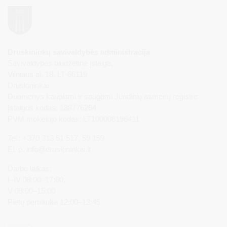
Druskininkų savivaldybės administracija
Savivaldybės biudžetinė įstaiga,
Vilniaus al. 18, LT-66119
Druskininkai
Duomenys kaupiami ir saugomi Juridinių asmenų registre
Įstaigos kodas: 188776264
PVM mokėtojo kodas: LT100008196411
Tel.: +370 313 51 517, 59 159
El. p.
info@druskininkai.lt
Darbo laikas:
I–IV 08:00–17:00,
V 08:00–15:00
Pietų pertrauka 12:00–12:45