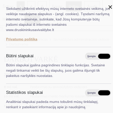
A
Šriftas:
A
A
Fonas:
Baltas
Juoda
Siekdami užtikrinti efektyvų mūsų interneto svetainės veikimą, jos
veikloje naudojame slapukus - (angl. cookies). Tęsdami naršymą
Iliustracijos:
Rodyti
Slėpti
interneto svetainėje, sutinkate, kad Jūsų kompiuteryje būtų
EN
Ieškoti...
įrašomi slapukai iš interneto svetainės
*}
www.druskininkusavivaldybe.lt
Taryba
Privatumo politika
Titulinis
Administracija
Savivaldybės administracijos vadovai
Meras
Darbotvarkė
Administracija
Būtini slapukai
DARBOTVARKĖ
Įjungta
Išjungta
Veiklos sritys
Būtini slapukai įgalina pagrindines tinklapio funkcijas. Svetainė
negali tinkamai veikti be šių slapukų, juos galima išjungti tik
Teisinė informacija
2026 m. rugpjūčio 7 d.
pakeitus naršyklės nuostatas.
Struktūra ir kontaktinė informacija
8:00 val.
Pasitarimas su savivaldybės vadovais
Statistikos slapukai
Karjera
Įjungta
Išjungta
10:00 val.
Pasitarimas miesto tvarkymo klausimais
Analitiniai slapukai padeda mums tobulinti mūsų tinklalapį,
DUK
13:00 val.
Pasitarimas švietimo veiklos klausimais
renkant ir pateikiant informaciją apie jo naudojimą.
PASLAUGOS