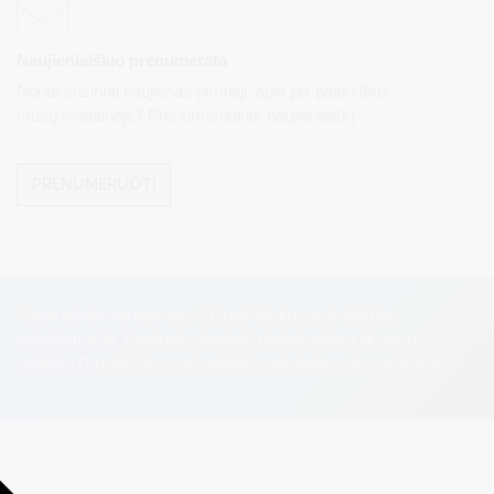
Naujienlaiškio prenumerata
Norite sužinoti naujienas pirmieji, apie jas paskelbus
mūsų svetainėje? Prenumeruokite naujienlaiškį.
PRENUMERUOTI
Visos teisės saugomos. © Druskininkų savivaldybės
administracija. Kopijuoti, dauginti, platinti galima tik gavus
raštišką Druskininkų savivaldybės administracijos sutikimą.