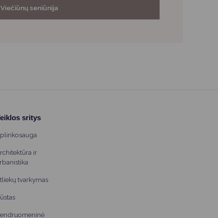
Viečiūnų seniūnija
eiklos sritys
plinkosauga
rchitektūra ir
rbanistika
tliekų tvarkymas
ūstas
endruomeninė