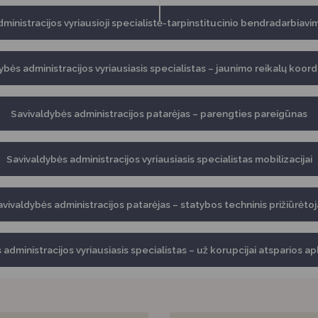
Vartotojų teisių apsauga
ministracijos vyriausioji specialistė-tarpinstitucinio bendradarbiav
Pranešėjų apsauga
Asmens duomenų apsauga
ybės administracijos vyriausiasis specialistas – jaunimo reikalų koord
Savivaldybės administracijos patarėjas – parengties pareigūnas
Savivaldybės administracijos vyriausiasis specialistas mobilizacijai
vivaldybės administracijos patarėjas – statybos techninis prižiūrėto
administracijos vyriausiasis specialistas – už korupcijai atsparios a