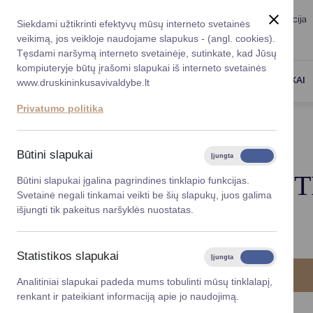
Taryba
Meras
Administracija
Siekdami užtikrinti efektyvų mūsų interneto svetainės
Karjera
DUK
veikimą, jos veikloje naudojame slapukus - (angl. cookies).
Registruokitės priėmi
Administracin
Tęsdami naršymą interneto svetainėje, sutinkate, kad Jūsų
kompiuteryje būtų įrašomi slapukai iš interneto svetainės
Darbotvarkė
Savivaldybės 
PASLAUGOS
DRUSKININKAI
www.druskininkusavivaldybe.lt
vadovai
Kontaktai
Privatumo politika
Planavimo do
Titulinis
Administracija
Organizacinė struktūra
Vicemerai
Korupcijos pre
Būtini slapukai
Įjungta
Išjungta
Mero patarėja
Viešieji pirkim
ORGANIZACINĖ S
Būtini slapukai įgalina pagrindines tinklapio funkcijas.
Svetainė negali tinkamai veikti be šių slapukų, juos galima
Lygios galim
išjungti tik pakeitus naršyklės nuostatas.
Savivaldybės
projektai
Statistikos slapukai
Įjungta
Išjungta
Finansų valdym
Analitiniai slapukai padeda mums tobulinti mūsų tinklalapį,
renkant ir pateikiant informaciją apie jo naudojimą.
Organizacinė 