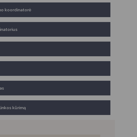
imo koordinatorė
inatorius
jas
plinkos kūrimą