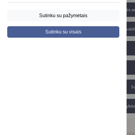
Savivaldybės ad
Sutinku su pažymėtais
Savivald
Sutinku su visais
Sa
Savivaldybės 