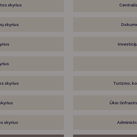
tos skyrius
Centrali
mų skyrius
Dokumen
yrius
Investicij
yrius
jos skyrius
Turizmo, ko
skyrius
Ūkio (infrastr
os skyrius
Administra