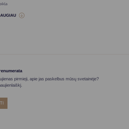
eikla
prenumerata
aujienas pirmieji, apie jas paskelbus mūsų svetainėje?
ujienlaiškį.
TI