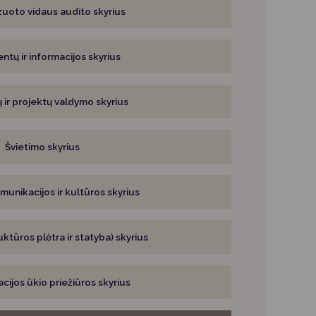
zuoto vidaus audito skyrius
tų ir informacijos skyrius
ų ir projektų valdymo skyrius
Švietimo skyrius
munikacijos ir kultūros skyrius
uktūros plėtra ir statyba) skyrius
cijos ūkio priežiūros skyrius