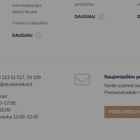
posėdžiai
v
Administracijos
darbo taryba
Tvarkos ir taisyklės
Naujienlaiškio 
0 313 51 517, 59 159
o@druskininkai.lt
Norite sužinoti n
Prenumeruokite na
kas:
00–17:00,
–15:00
PRENUMERUO
trauka 12:00–12:45