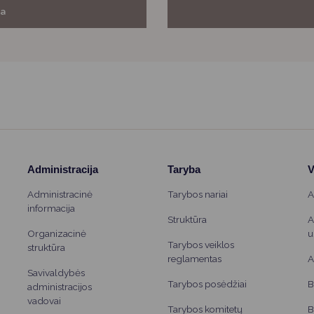
ja
Administracija
Taryba
V
Administracinė
Tarybos nariai
A
informacija
Struktūra
A
Organizacinė
u
Tarybos veiklos
struktūra
reglamentas
A
Savivaldybės
Tarybos posėdžiai
B
administracijos
vadovai
Tarybos komitetų
B