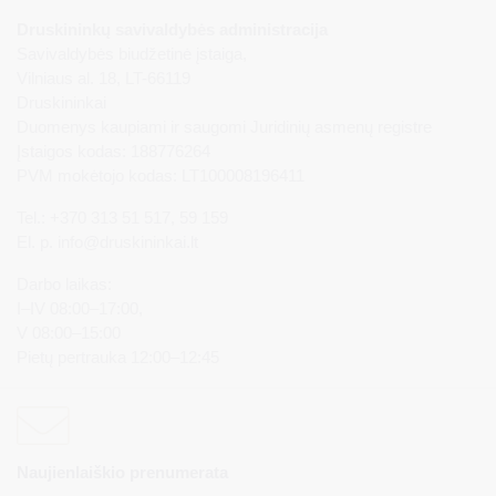
Druskininkų savivaldybės administracija
Savivaldybės biudžetinė įstaiga,
Vilniaus al. 18, LT-66119
Druskininkai
Duomenys kaupiami ir saugomi Juridinių asmenų registre
Įstaigos kodas: 188776264
PVM mokėtojo kodas: LT100008196411
Tel.: +370 313 51 517, 59 159
El. p.
info@druskininkai.lt
Darbo laikas:
I–IV 08:00–17:00,
V 08:00–15:00
Pietų pertrauka 12:00–12:45
Naujienlaiškio prenumerata