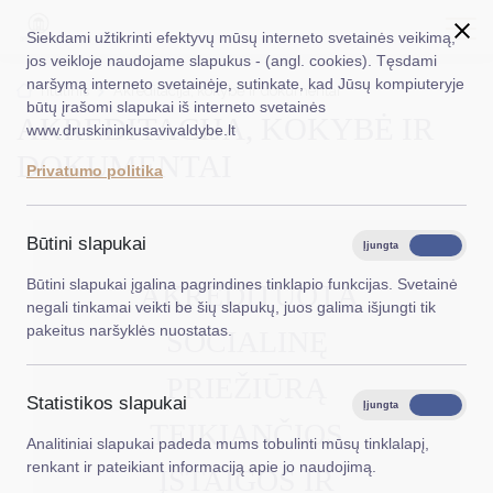
Siekdami užtikrinti efektyvų mūsų interneto svetainės veikimą,
jos veikloje naudojame slapukus - (angl. cookies). Tęsdami
naršymą interneto svetainėje, sutinkate, kad Jūsų kompiuteryje
EN
Ieškoti...
Titulinis
Akreditacija, kokybė ir dokumentai
būtų įrašomi slapukai iš interneto svetainės
AKREDITACIJA, KOKYBĖ IR
www.druskininkusavivaldybe.lt
Taryba
DOKUMENTAI
Privatumo politika
Meras
Administracija
Būtini slapukai
Įjungta
Išjungta
Veiklos sritys
Būtini slapukai įgalina pagrindines tinklapio funkcijas. Svetainė
AKREDITUOTĄ
negali tinkamai veikti be šių slapukų, juos galima išjungti tik
Teisinė informacija
pakeitus naršyklės nuostatas.
SOCIALINĘ
Struktūra ir kontaktinė informacija
PRIEŽIŪRĄ
Statistikos slapukai
Karjera
Įjungta
Išjungta
TEIKIANČIOS
Analitiniai slapukai padeda mums tobulinti mūsų tinklalapį,
DUK
renkant ir pateikiant informaciją apie jo naudojimą.
ĮSTAIGOS IR
PASLAUGOS