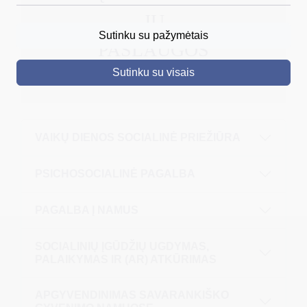
JŲ
DRUSKININKAI
Sutinku su pažymėtais
PASLAUGOS
SKELBIMAI
Sutinku su visais
TURIZMAS
VERSLAS
PROJEKTAI
VAIKŲ DIENOS SOCIALINĖ PRIEŽIŪRA
ŠVIETIMAS
PSICHOSOCIALINĖ PAGALBA
REGISTRACIJA
PAGALBA Į NAMUS
RENGINIAI
SOCIALINIŲ ĮGŪDŽIŲ UGDYMAS,
PALAIKYMAS IR (AR) ATKŪRIMAS
APGYVENDINIMAS SAVARANKIŠKO