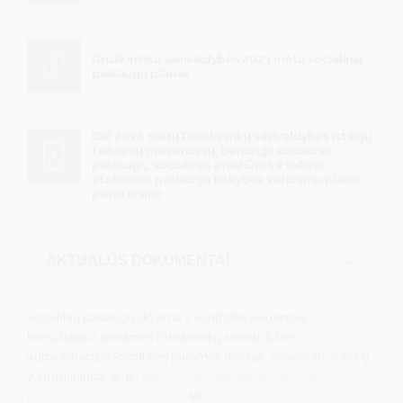
Druskininkų savivaldybės 2023 metų socialinių
paslaugų planas
Dėl 2026 metų Druskininkų savivaldybės įstaigų
teikiamų prevencinių, bendrųjų socialinių
paslaugų, socialinės priežiūros ir laikino
atokvėpio paslaugų kokybės vertinimo plano
patvirtinimo
AKTUALŪS DOKUMENTAI
Socialinių paslaugų skyrimo ir kontrolės klausimais
konsultacijos teikiamos Druskininkų savivaldybės
administracijos Socialinės paramos skyriuje, Vasario 16-osios g.
7, Druskininkai, el. p.
asta.slidziauskiene@druskininkai.lt
;
asta.luksiene@druskininkai.lt
, tel.
+370 313 59 113
.