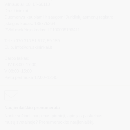
Vilniaus al. 18, LT-66119
Druskininkai
Duomenys kaupiami ir saugomi Juridinių asmenų registre
Įstaigos kodas: 188776264
PVM mokėtojo kodas: LT100008196411
Tel.: +370 313 51 517, 59 159
El. p.
info@druskininkai.lt
Darbo laikas:
I–IV 08:00–17:00,
V 08:00–15:00
Pietų pertrauka 12:00–12:45
Naujienlaiškio prenumerata
Norite sužinoti naujienas pirmieji, apie jas paskelbus
mūsų svetainėje? Prenumeruokite naujienlaiškį.