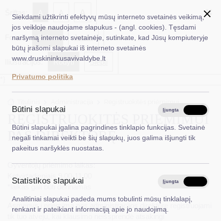
✖
A
Šriftas:
A
A
Siekdami užtikrinti efektyvų mūsų interneto svetainės veikimą,
jos veikloje naudojame slapukus - (angl. cookies). Tęsdami
Fonas:
Baltas
Juoda
naršymą interneto svetainėje, sutinkate, kad Jūsų kompiuteryje
EN
Ieškoti...
būtų įrašomi slapukai iš interneto svetainės
www.druskininkusavivaldybe.lt
Iliustracijos:
Rodyti
Slėpti
Taryba
Privatumo politika
*}
Meras
Titulinis
Administracija
Registruokitės priėmimui
Administracija
Būtini slapukai
Įjungta
Išjungta
REGISTRUOKITĖS PRIĖMIMUI
Veiklos sritys
Būtini slapukai įgalina pagrindines tinklapio funkcijas. Svetainė
PAS DIREKTORĘ
negali tinkamai veikti be šių slapukų, juos galima išjungti tik
Teisinė informacija
pakeitus naršyklės nuostatas.
Struktūra ir kontaktinė informacija
Gyventojų priėmimo laikas:
Ketvirtadieniais 9.00-11.00
Statistikos slapukai
Karjera
Įjungta
Išjungta
*laikas gali būti derinamas
Analitiniai slapukai padeda mums tobulinti mūsų tinklalapį,
DUK
Asmenys į priėmimą pas administracijos direktorę registruojami
renkant ir pateikiant informaciją apie jo naudojimą.
tik tuo atveju, kai klausimo neišsprendė atsakingi
PASLAUGOS