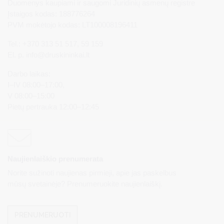
Duomenys kaupiami ir saugomi Juridinių asmenų registre
Įstaigos kodas: 188776264
PVM mokėtojo kodas: LT100008196411
Tel.: +370 313 51 517, 59 159
El. p.
info@druskininkai.lt
Darbo laikas:
I–IV 08:00–17:00,
V 08:00–15:00
Pietų pertrauka 12:00–12:45
Naujienlaiškio prenumerata
Norite sužinoti naujienas pirmieji, apie jas paskelbus
mūsų svetainėje? Prenumeruokite naujienlaiškį.
PRENUMERUOTI