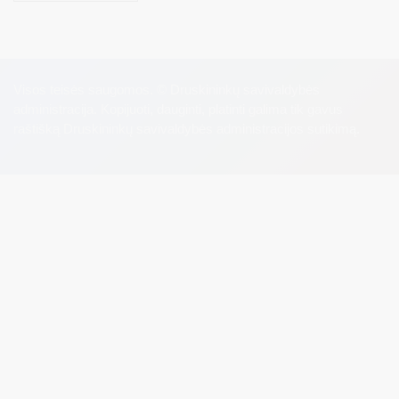
Visos teisės saugomos. © Druskininkų savivaldybės
administracija. Kopijuoti, dauginti, platinti galima tik gavus
raštišką Druskininkų savivaldybės administracijos sutikimą.