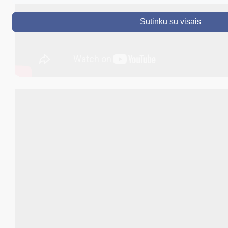
DRUSKININKAI
Sutinku su visais
SKELBIMAI
TURIZMAS
VERSLAS
PROJEKTAI
ŠVIETIMAS
REGISTRACIJA
RENGINIAI