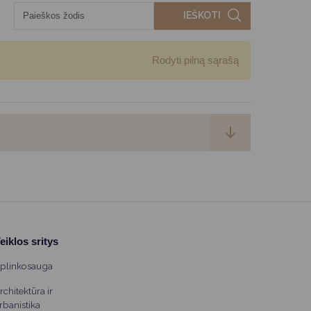
IEŠKOTI
Rodyti pilną sąrašą
eiklos sritys
plinkosauga
rchitektūra ir
rbanistika