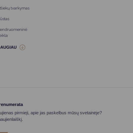
tliekų tvarkymas
ūstas
endruomeninė
eikla
prenumerata
aujienas pirmieji, apie jas paskelbus mūsų svetainėje?
ujienlaiškį.