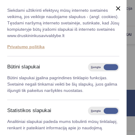
Taryba
Meras
Administracija
Siekdami užtikrinti efektyvų mūsų interneto svetainės
Karjera
DUK
veikimą, jos veikloje naudojame slapukus - (angl. cookies).
Registruokitės priėmi
Administracin
Tęsdami naršymą interneto svetainėje, sutinkate, kad Jūsų
kompiuteryje būtų įrašomi slapukai iš interneto svetainės
Darbotvarkė
Savivaldybės 
PASLAUGOS
DRUSKININKAI
www.druskininkusavivaldybe.lt
vadovai
Kontaktai
Privatumo politika
Planavimo do
Titulinis
Kontaktai
Vicemerai
Korupcijos pre
Būtini slapukai
Įjungta
Išjungta
KONTAKTAI
Mero patarėja
Viešieji pirkim
Būtini slapukai įgalina pagrindines tinklapio funkcijas.
Svetainė negali tinkamai veikti be šių slapukų, juos galima
Lygios galim
išjungti tik pakeitus naršyklės nuostatas.
Savivaldybės
Informacinis telefonas
projektai
+370 313 51 517
Statistikos slapukai
Įjungta
Išjungta
Finansų valdym
Analitiniai slapukai padeda mums tobulinti mūsų tinklalapį,
renkant ir pateikiant informaciją apie jo naudojimą.
Organizacinė 