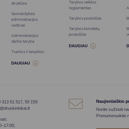
Tarybos veiklos
struktūra
reglamentas
A
Savivaldybės
Tarybos posėdžiai
B
administracijos
vadovai
Tarybos komitetų
B
posėdžiai
v
Administracijos
darbo taryba
Tvarkos ir taisyklės
Naujienlaiškio 
0 313 51 517, 59 159
o@druskininkai.lt
Norite sužinoti n
Prenumeruokite na
kas:
00–17:00,