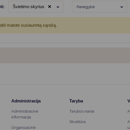
Vartotojų teisių apsauga
×
ti:
Švietimo skyrius
Pareigybė
Pranešėjų apsauga
Asmens duomenų apsauga
odėl matote susiaurintą sąrašą.
Administracija
Taryba
V
Administracinė
Tarybos nariai
A
informacija
Struktūra
A
Organizacinė
u