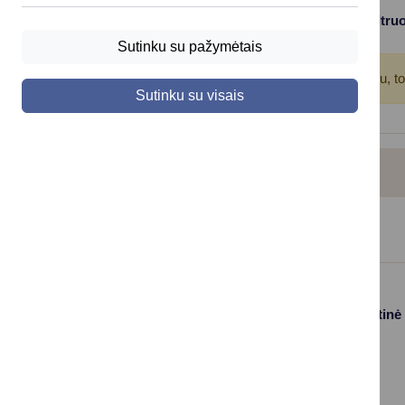
Filtruo
Viso įrašų: 6
Sutinku su pažymėtais
Atkreipkite dėmesį!
Jūs pasinaudojote įrašų filtru, t
Sutinku su visais
ŠVIETIMO SKYRIUS
Paslaugos
Struktūra ir kontaktinė
informacija
Gyvenamosios
Asmenų
vietos deklaravimas
aptarnavimas
Civilinės būklės