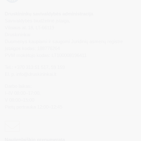
Druskininkų savivaldybės administracija
Savivaldybės biudžetinė įstaiga,
Vilniaus al. 18, LT-66119
Druskininkai
Duomenys kaupiami ir saugomi Juridinių asmenų registre
Įstaigos kodas: 188776264
PVM mokėtojo kodas: LT100008196411
Tel.: +370 313 51 517, 59 159
El. p.
info@druskininkai.lt
Darbo laikas:
I–IV 08:00–17:00,
V 08:00–15:00
Pietų pertrauka 12:00–12:45
Naujienlaiškio prenumerata