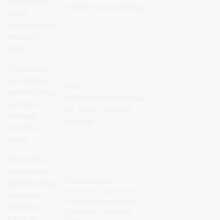
psichologų ir
švietimo centro psichologė
miesto
psichoterapeutų
metodinis
būrelis
Druskininkų
savivaldybės
Jolita
ugdymo įstaigų
Balčiuvienė,
Druskininkų
socialinių
jolita.balciuviene@
l/d „Žibutė“ socialinė
pedagogų
pedagogė
metodinis
būrelis
Druskininkų
savivaldybės
Erika Kazėnienė,
ugdymo įstaigų
Druskininkų savivaldybės
specialiųjų
erika.kazeniene@vi
Viečiūnų progimnazijos
pedagogų ir
logopedė ir specialioji
logopedų