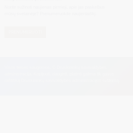
Norite sužinoti naujienas pirmieji, apie jas paskelbus
mūsų svetainėje? Prenumeruokite naujienlaiškį.
PRENUMERUOTI
Visos teisės saugomos. © Druskininkų savivaldybės
administracija. Kopijuoti, dauginti, platinti galima tik gavus
raštišką Druskininkų savivaldybės administracijos sutikimą.