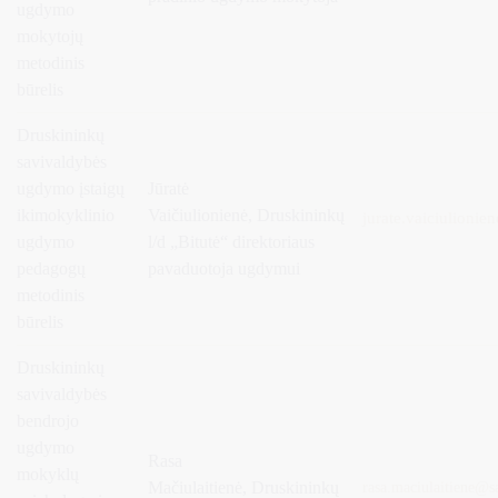
ugdymo
mokytojų
metodinis
būrelis
Druskininkų
savivaldybės
ugdymo įstaigų
Jūratė
ikimokyklinio
Vaičiulionienė,
Druskininkų
jurate.vaiciulionien
ugdymo
l/d „Bitutė“ direktoriaus
pedagogų
pavaduotoja ugdymui
metodinis
būrelis
Druskininkų
savivaldybės
bendrojo
ugdymo
Rasa
mokyklų
Mačiulaitienė,
Druskininkų
rasa.maciulaitiene@sa