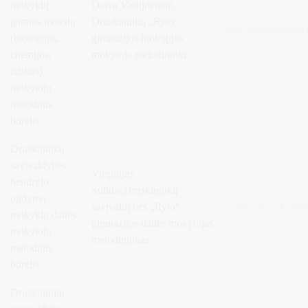
mokyklų
Daiva Vasiljevienė,
gamtos mokslų
Druskininkų „Ryto“
daiva.vasiljeviene
@ry
(biologijos,
gimnazijos biologijos
chemijos,
mokytoja metodininkė
fizikos)
mokytojų
metodinis
būrelis
Druskininkų
savivaldybės
Virginijus
bendrojo
Sutkus,
Druskininkų
ugdymo
savivaldybės „Ryto“
virginijus.sutkus@r
mokyklų dailės
gimnazijos dailės mokytojas
mokytojų
metodininkas
metodinis
būrelis
Druskininkų