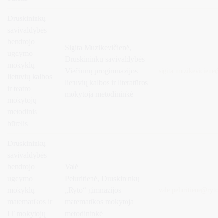
Druskininkų
savivaldybės
bendrojo
Sigita Muzikevičienė,
ugdymo
Druskininkų savivaldybės
mokyklų
Viečiūnų progimnazijos
sigita.muzikeviciene
lietuvių kalbos
lietuvių kalbos ir literatūros
ir teatro
mokytoja metodininkė
mokytojų
metodinis
būrelis
Druskininkų
savivaldybės
bendrojo
Valė
ugdymo
Peluritienė,
Druskininkų
mokyklų
„Ryto“ gimnazijos
vale.peluritiene
@
ryt
matematikos ir
matematikos mokytoja
IT mokytojų
metodininkė