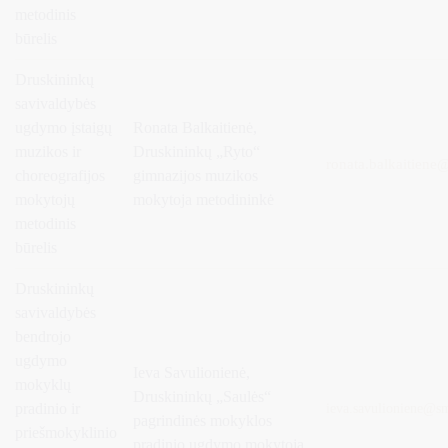
metodinis
būrelis
Druskininkų
savivaldybės
ugdymo įstaigų
Ronata Balkaitienė,
muzikos ir
Druskininkų „Ryto“
ronata.balkaitiene@
choreografijos
gimnazijos muzikos
mokytojų
mokytoja metodininkė
metodinis
būrelis
Druskininkų
savivaldybės
bendrojo
ugdymo
Ieva Savulionienė,
mokyklų
Druskininkų „Saulės“
pradinio ir
ieva.savulioniene
@
sm
pagrindinės mokyklos
priešmokyklinio
pradinio ugdymo mokytoja