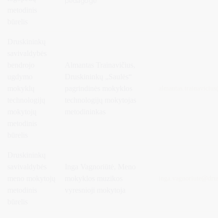
pedagogė
metodinis
būrelis
Druskininkų
savivaldybės
bendrojo
Almantas Trainavičius,
ugdymo
Druskininkų „Saulės“
mokyklų
pagrindinės mokyklos
almantas.trainaviciu
technologijų
technologijų mokytojas
mokytojų
metodininkas
metodinis
būrelis
Druskininkų
savivaldybės
Inga Vagnoriūtė,
Meno
meno mokytojų
mokyklos muzikos
inga.vagnoriute
@drus
metodinis
vyresnioji mokytoja
būrelis