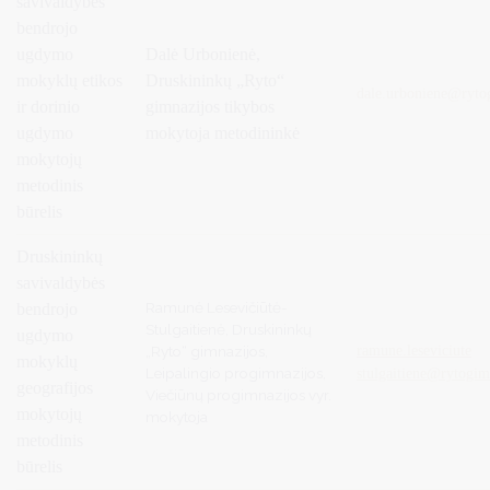
savivaldybės
bendrojo
ugdymo
Dalė Urbonienė,
mokyklų etikos
Druskininkų „Ryto“
dale.urboniene@rytog
ir dorinio
gimnazijos tikybos
ugdymo
mokytoja metodininkė
mokytojų
metodinis
būrelis
Druskininkų
savivaldybės
Ramunė Lesevičiūtė-
bendrojo
Stulgaitienė, Druskininkų
ugdymo
„Ryto“ gimnazijos,
ramune.leseviciute
mokyklų
Leipalingio progimnazijos,
stulgaitiene@rytogimn
geografijos
Viečiūnų progimnazijos vyr.
mokytojų
mokytoja
metodinis
būrelis