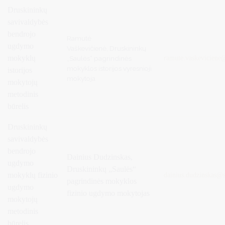
Druskininkų
savivaldybės
bendrojo
Ramutė
ugdymo
Vaškevičienė, Druskininkų
mokyklų
„Saulės“ pagrindinės
ramute.vaskeviciene
mokyklos istorijos vyresnioji
istorijos
mokytoja
mokytojų
metodinis
būrelis
Druskininkų
savivaldybės
bendrojo
Dainius Dudzinskas,
ugdymo
Druskininkų „Saulės“
mokyklų fizinio
dainius.dudzinskas@
pagrindinės mokyklos
ugdymo
fizinio ugdymo mokytojas
mokytojų
metodinis
būrelis