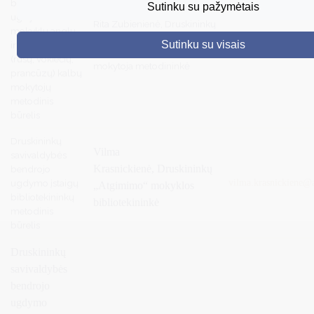
bendrojo
Sutinku su pažymėtais
ugdymo
Rita Zubienienė, Druskininkų
DRUSKININKAI
mokyklų anglų
„Saulės“ pagrindinės
Sutinku su visais
ir kitų užsienio
rita.zubieniene@smo
mokyklos rusų kalbos
SKELBIMAI
(rusų, vokiečių,
mokytoja metodininkė
prancūzų) kalbų
TURIZMAS
mokytojų
metodinis
VERSLAS
būrelis
PROJEKTAI
Druskininkų
Vilma
savivaldybės
ŠVIETIMAS
Krasnickienė,
Druskininkų
bendrojo
ugdymo įstaigų
vilma.krasnickiene@
„Atgimimo“ mokyklos
REGISTRACIJA
bibliotekininkų
bibliotekininkė
metodinis
RENGINIAI
būrelis
Druskininkų
savivaldybės
bendrojo
ugdymo