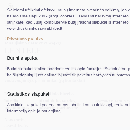
Siekdami užtikrinti efektyvų mūsų interneto svetainės veikimą, jos v
naudojame slapukus - (angl. cookies). Tęsdami naršymą interneto 
sutinkate, kad Jūsų kompiuteryje būtų įrašomi slapukai iš interneto
EN
Ieškoti...
Titulinis
Lentele
www.druskininkusavivaldybe.lt
2024-01-05
Taryba
Privatumo politika
Atnaujinimo data: 2026-04-17
LENTELE
Meras
Būtini slapukai
Administracija
Druskininkų savivaldybėje veikiančių mokytojų dalykininkų
Būtini slapukai įgalina pagrindines tinklapio funkcijas. Svetainė nega
Veiklos sritys
bei pagalbos specialistų metodiniai būreliai bei jų veiklai
be šių slapukų, juos galima išjungti tik pakeitus naršyklės nuostatas
vadovaujantys pirmininkai (jų kontaktai)
Teisinė informacija
Metodinio
Metodinio būrelio
Statistikos slapukai
Struktūra ir kontaktinė informacija
būrelio
pirmininko vardas,
Kontaktiniai duome
Analitiniai slapukai padeda mums tobulinti mūsų tinklalapį, renkant i
Karjera
pavadinimas
pavardė, darbovietė
informaciją apie jo naudojimą.
DUK
Druskininkų
savivaldybės
PASLAUGOS