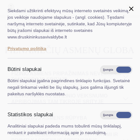
Siekdami užtikrinti efektyvų mūsų interneto svetainės veikimą,
jos veikloje naudojame slapukus - (angl. cookies). Tęsdami
naršymą interneto svetainėje, sutinkate, kad Jūsų kompiuteryje
EN
Ieškoti...
Titulinis
Veiklos sritys
Socialinė parama
būtų įrašomi slapukai iš interneto svetainės
Pilnamečių asmenų globa
www.druskininkusavivaldybe.lt
Taryba
PILNAMEČIŲ ASMENŲ GLOBA
Privatumo politika
Meras
Administracija
Būtini slapukai
Įjungta
Išjungta
FIZINIO ASMENS PRIPAŽINIMAS NEVEIKSNIU
Veiklos sritys
TAM TIKROJE SRITYJE
Būtini slapukai įgalina pagrindines tinklapio funkcijas. Svetainė
negali tinkamai veikti be šių slapukų, juos galima išjungti tik
Teisinė informacija
pakeitus naršyklės nuostatas.
FIZINIO ASMENS CIVILINIO VEIKSNUMO
APRIBOJIMAS TAM TIKROJE SRITYJE
Struktūra ir kontaktinė informacija
Statistikos slapukai
Karjera
Įjungta
Išjungta
VEIKSNAUS ASMENS RŪPYBA
Analitiniai slapukai padeda mums tobulinti mūsų tinklalapį,
DUK
renkant ir pateikiant informaciją apie jo naudojimą.
ASMENS GEBĖJIMO PASIRŪPINTI SAVIMI IR
PASLAUGOS