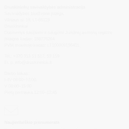
Druskininkų savivaldybės administracija
Savivaldybės biudžetinė įstaiga,
Vilniaus al. 18, LT-66119
Druskininkai
Duomenys kaupiami ir saugomi Juridinių asmenų registre
Įstaigos kodas: 188776264
PVM mokėtojo kodas: LT100008196411
Tel.: +370 313 51 517, 59 159
El. p.
info@druskininkai.lt
Darbo laikas:
I–IV 08:00–17:00,
V 08:00–15:00
Pietų pertrauka 12:00–12:45
Naujienlaiškio prenumerata