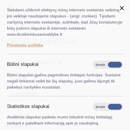
Siekdami užtikrinti efektyvų mūsų interneto svetainės veikimą,
jos veikloje naudojame slapukus - (angl. cookies). Tęsdami
naršymą interneto svetainėje, sutinkate, kad Jūsų kompiuteryje
EN
Ieškoti...
Titulinis
Administracija
Viešieji pirkimai
būtų įrašomi slapukai iš interneto svetainės
www.druskininkusavivaldybe.lt
VIEŠIEJI PIRKIMAI
Taryba
Privatumo politika
Meras
Administracija
TEISINĖ INFORMACIJA
Būtini slapukai
Įjungta
Išjungta
Veiklos sritys
Būtini slapukai įgalina pagrindines tinklapio funkcijas. Svetainė
VEIKLA
negali tinkamai veikti be šių slapukų, juos galima išjungti tik
Teisinė informacija
pakeitus naršyklės nuostatas.
NUORODOS
Struktūra ir kontaktinė informacija
Statistikos slapukai
Karjera
Įjungta
Išjungta
Analitiniai slapukai padeda mums tobulinti mūsų tinklalapį,
DUK
renkant ir pateikiant informaciją apie jo naudojimą.
PASLAUGOS
PASLAUGOS