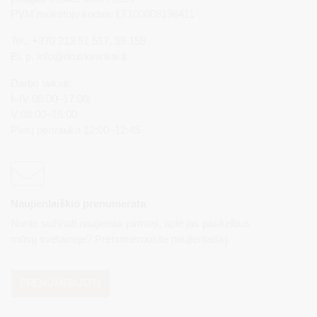
PVM mokėtojo kodas: LT100008196411
Tel.: +370 313 51 517, 59 159
El. p.
info@druskininkai.lt
Darbo laikas:
I–IV 08:00–17:00,
V 08:00–15:00
Pietų pertrauka 12:00–12:45
Naujienlaiškio prenumerata
Norite sužinoti naujienas pirmieji, apie jas paskelbus
mūsų svetainėje? Prenumeruokite naujienlaiškį.
PRENUMERUOTI