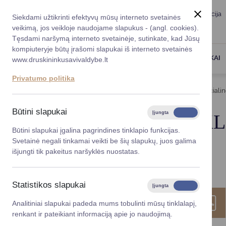
Taryba
Meras
Administracija
Siekdami užtikrinti efektyvų mūsų interneto svetainės
Karjera
DUK
veikimą, jos veikloje naudojame slapukus - (angl. cookies).
Registruokitės priėmi
Administracin
Tęsdami naršymą interneto svetainėje, sutinkate, kad Jūsų
kompiuteryje būtų įrašomi slapukai iš interneto svetainės
Darbotvarkė
Savivaldybės 
PASLAUGOS
DRUSKININKAI
www.druskininkusavivaldybe.lt
vadovai
Kontaktai
Privatumo politika
Planavimo do
Titulinis
Veiklos sritys
Socialinė parama
Socialin
Vicemerai
Korupcijos pre
Būtini slapukai
Įjungta
Išjungta
SOCIALINĖS VEIKL
Mero patarėja
Viešieji pirkim
Būtini slapukai įgalina pagrindines tinklapio funkcijas.
Svetainė negali tinkamai veikti be šių slapukų, juos galima
Lygios galim
išjungti tik pakeitus naršyklės nuostatas.
FORMOS
Savivaldybės
projektai
Statistikos slapukai
Įjungta
Išjungta
Finansų valdym
Paraiškos forma
Analitiniai slapukai padeda mums tobulinti mūsų tinklalapį,
renkant ir pateikiant informaciją apie jo naudojimą.
Organizacinė 