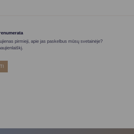
prenumerata
aujienas pirmieji, apie jas paskelbus mūsų svetainėje?
ujienlaiškį.
TI