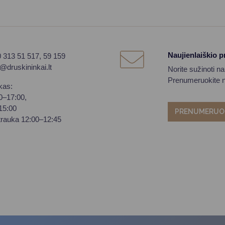
Naujienlaiškio 
0 313 51 517, 59 159
o@druskininkai.lt
Norite sužinoti n
Prenumeruokite na
kas:
00–17:00,
–15:00
PRENUMERUO
trauka 12:00–12:45