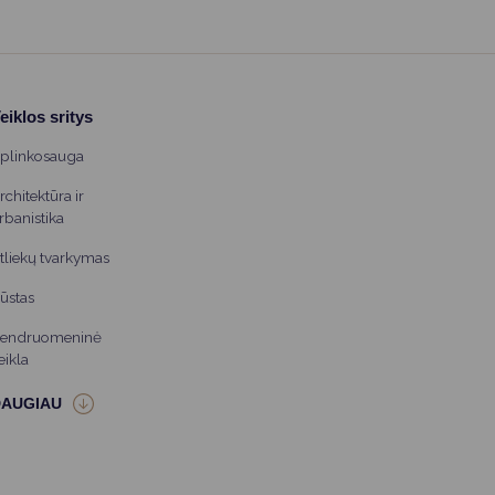
eiklos sritys
plinkosauga
rchitektūra ir
rbanistika
tliekų tvarkymas
ūstas
endruomeninė
eikla