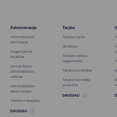
Administracija
Taryba
V
Administracinė
Tarybos nariai
A
informacija
Struktūra
A
Organizacinė
u
Tarybos veiklos
struktūra
reglamentas
A
Savivaldybės
Tarybos posėdžiai
B
administracijos
vadovai
Tarybos komitetų
B
posėdžiai
v
Administracijos
darbo taryba
Tvarkos ir taisyklės