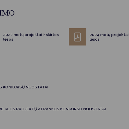
Vartotojų teisių apsauga
RIMO
Pranešėjų apsauga
Asmens duomenų apsauga
2022 metų projektai ir skirtos
2024 metų projektai i
lėšos
lėšos
OS KONKURSŲ NUOSTATAI
 VEIKLOS PROJEKTŲ ATRANKOS KONKURSO NUOSTATAI