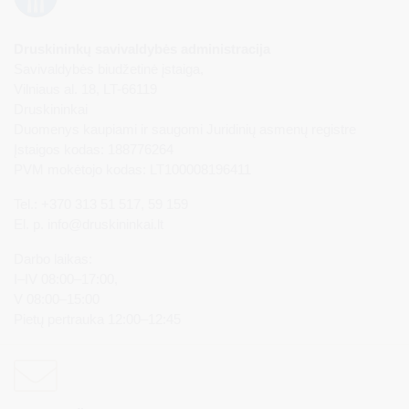
Druskininkų savivaldybės administracija
Savivaldybės biudžetinė įstaiga,
Vilniaus al. 18, LT-66119
Druskininkai
Duomenys kaupiami ir saugomi Juridinių asmenų registre
Įstaigos kodas: 188776264
PVM mokėtojo kodas: LT100008196411
Tel.: +370 313 51 517, 59 159
El. p.
info@druskininkai.lt
Darbo laikas:
I–IV 08:00–17:00,
V 08:00–15:00
Pietų pertrauka 12:00–12:45