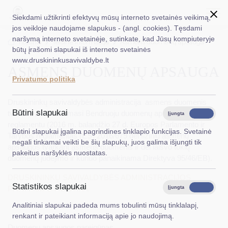
Siekdami užtikrinti efektyvų mūsų interneto svetainės veikimą,
jos veikloje naudojame slapukus - (angl. cookies). Tęsdami
naršymą interneto svetainėje, sutinkate, kad Jūsų kompiuteryje
EN
Ieškoti...
Titulinis
Teisinė informacija
Asmens duomenų apsauga
būtų įrašomi slapukai iš interneto svetainės
www.druskininkusavivaldybe.lt
ASMENS DUOMENŲ APSAUGA
Taryba
Privatumo politika
Meras
Druskininkų savivaldybės administracija asmens duomenis
Administracija
Būtini slapukai
tvarko vadovaudamasi Bendruoju duomenų apsaugos
Įjungta
Išjungta
reglamentu (2016 m. balandžio 27 d. Europos Parlamento ir
Veiklos sritys
Būtini slapukai įgalina pagrindines tinklapio funkcijas. Svetainė
Tarybos reglamentas (ES) 2016/679 dėl fizinių asmenų
negali tinkamai veikti be šių slapukų, juos galima išjungti tik
apsaugos tvarkant asmens duomenis ir dėl laisvo tokių
Teisinė informacija
pakeitus naršyklės nuostatas.
duomenų judėjimo ir kuriuo panaikinama Direktyva 95/46/EB).
Struktūra ir kontaktinė informacija
DRUSKININKŲ SAVIVALDYBĖS ADMINISTRACIJOS
Statistikos slapukai
Karjera
PRIVATUMO POLITIKA
Įjungta
Išjungta
Analitiniai slapukai padeda mums tobulinti mūsų tinklalapį,
DUK
renkant ir pateikiant informaciją apie jo naudojimą.
PASLAUGOS
Duomenų apsaugos pareigūnas