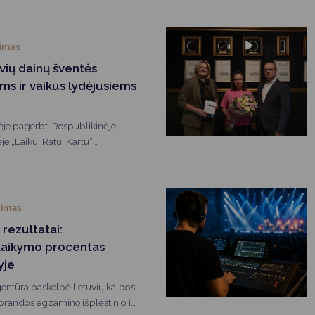
timas
vių dainų šventės
s ir vaikus lydėjusiems
ėje pagerbti Respublikinėje
e „Laiku. Ratu. Kartu“
 druskininkiečius rengę
ntėje juos lydėję mokytojai ir
ecialistai. Savivaldybės meras
merė D. Brown padėkojo jiems už
timas
rybę, atsidavimą ir indėlį
 rezultatai:
i garsinant Druskininkų vardą
šlaikymo procentas
yje
entūra paskelbė lietuvių kalbos
o brandos egzamino išplėstinio ir