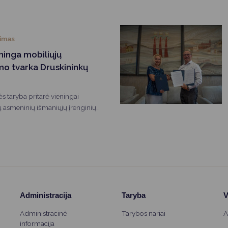
ematikos valstybinio brandos
 bendrojo kursų pagrindinės
ndos egzaminų rezultatus.
timas
ninga mobiliųjų
mo tvarka Druskininkų
s taryba pritarė vieningai
tų asmeninių išmaniųjų įrenginių
se savivaldybės bendrojo
 rugsėjo 1 d.
Administracija
Taryba
V
Administracinė
Tarybos nariai
A
informacija