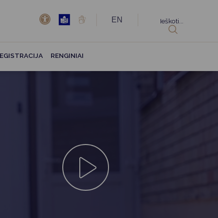
EN
Ieškoti...
EGISTRACIJA
RENGINIAI