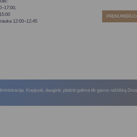
kas:
00–17:00,
–15:00
PRENUMERUO
trauka 12:00–12:45
istracija. Kopijuoti, dauginti, platinti galima tik gavus raštišką Dru