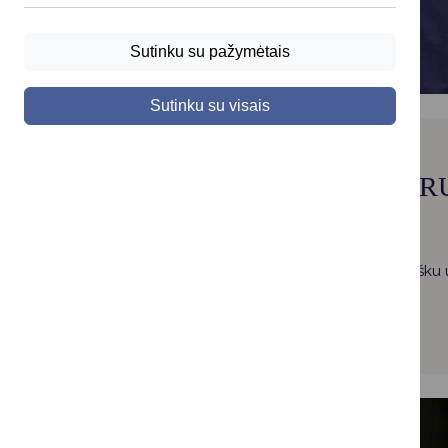
Sutinku su pažymėtais
Sutinku su visais
DR
Sukurti visapusišku