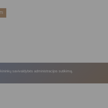
TI
skininkų savivaldybės administracijos sutikimą.