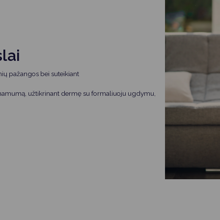
lai
ių pažangos bei suteikiant
einamumą, užtikrinant dermę su formaliuoju ugdymu,