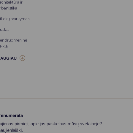
rchitektūra ir
rbanistika
tliekų tvarkymas
ūstas
endruomeninė
eikla
prenumerata
aujienas pirmieji, apie jas paskelbus mūsų svetainėje?
ujienlaiškį.