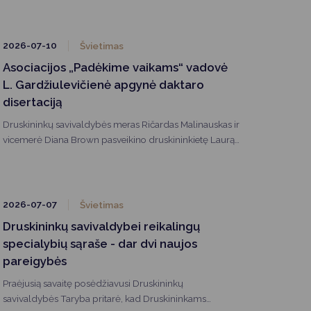
2026-07-10
Švietimas
Asociacijos „Padėkime vaikams“ vadovė
L. Gardžiulevičienė apgynė daktaro
disertaciją
Druskininkų savivaldybės meras Ričardas Malinauskas ir
vicemerė Diana Brown pasveikino druskininkietę Laurą
Gardžiulevičienę, Mykolo Romerio universitete (MRU)
apgynusią socialinių mokslų daktarės disertaciją.
2026-07-07
Švietimas
Druskininkų savivaldybei reikalingų
specialybių sąraše - dar dvi naujos
pareigybės
Praėjusią savaitę posėdžiavusi Druskininkų
savivaldybės Taryba pritarė, kad Druskininkams