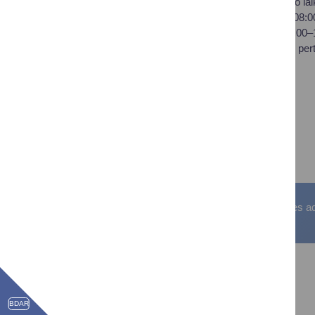
Darbo lai
įstaiga,
I–IV 08:
Vilniaus al. 18, LT-66119
V 08:00
Druskininkai
Pietų per
Duomenys kaupiami ir
saugomi Juridinių asmenų
registre
Įstaigos kodas: 188776264
PVM mokėtojo kodas:
LT100008196411
Visos teisės saugomos. © Druskininkų savivaldybės admin
BDAR