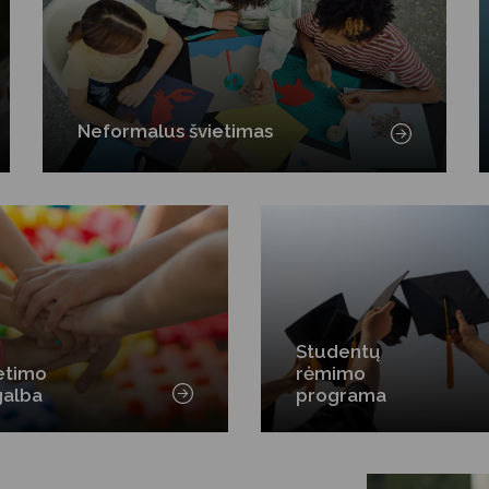
Neformalus švietimas
Studentų
etimo
rėmimo
galba
programa