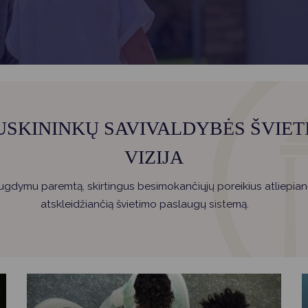
Vartotojų teisių apsauga
Pranešėjų apsauga
Asmens duomenų apsauga
USKININKŲ SAVIVALDYBĖS ŠVIET
VIZIJA
 ugdymu paremtą, skirtingus besimokančiųjų poreikius atliepianč
atskleidžiančią švietimo paslaugų sistemą.