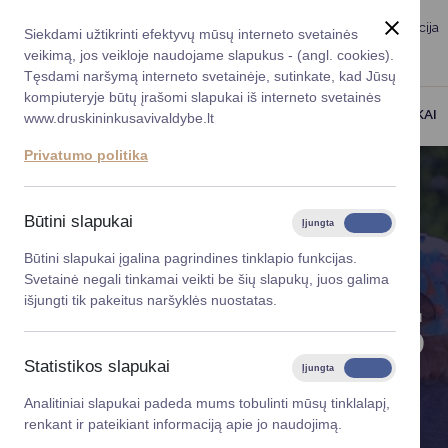
Taryba
Meras
Administracija
Siekdami užtikrinti efektyvų mūsų interneto svetainės
Karjera
DUK
veikimą, jos veikloje naudojame slapukus - (angl. cookies).
Registruokitės priėmi
Administracin
Tęsdami naršymą interneto svetainėje, sutinkate, kad Jūsų
kompiuteryje būtų įrašomi slapukai iš interneto svetainės
Darbotvarkė
Savivaldybės 
PASLAUGOS
DRUSKININKAI
www.druskininkusavivaldybe.lt
vadovai
Kontaktai
Privatumo politika
Planavimo do
Vicemerai
Korupcijos pre
Būtini slapukai
Įjungta
Išjungta
Mero patarėja
Viešieji pirkim
Būtini slapukai įgalina pagrindines tinklapio funkcijas.
Svetainė negali tinkamai veikti be šių slapukų, juos galima
Lygios galim
išjungti tik pakeitus naršyklės nuostatas.
ŠVIETIMAS
Savivaldybės
projektai
Statistikos slapukai
Įjungta
Išjungta
Finansų valdym
Analitiniai slapukai padeda mums tobulinti mūsų tinklalapį,
renkant ir pateikiant informaciją apie jo naudojimą.
Organizacinė 