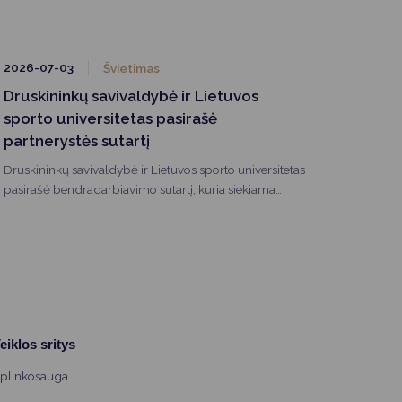
reikalingų profesijų sąrašą papildytų dar dvi
pareigybės: muzikos technologas (garsistas) ir renginių
techninio aptarnavimo darbuotojas
(technikas/apšvietėjas).
2026-07-03
Švietimas
Druskininkų savivaldybė ir Lietuvos
sporto universitetas pasirašė
partnerystės sutartį
Druskininkų savivaldybė ir Lietuvos sporto universitetas
pasirašė bendradarbiavimo sutartį, kuria siekiama
stiprinti partnerystę mokslo, sveikatinimo, specialistų
rengimo ir inovacijų srityse. Bendradarbiavimas leis dar
glaudžiau susieti akademines žinias su Druskininkuose
sukaupta sveikatinimo praktika bei prisidės prie kurorto,
kaip sveikatinimo ir ilgaamžiškumo centro, plėtros.
eiklos sritys
plinkosauga