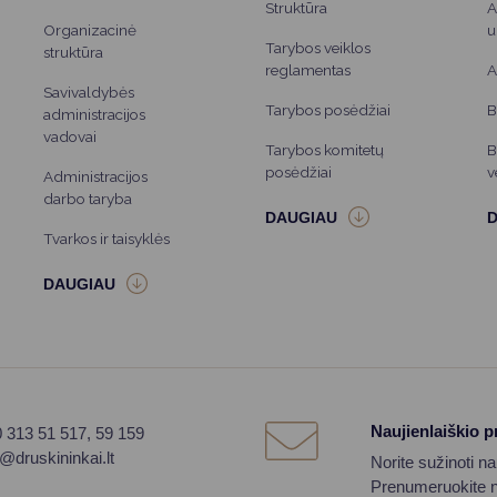
Struktūra
A
Organizacinė
u
Tarybos veiklos
struktūra
reglamentas
A
Savivaldybės
Tarybos posėdžiai
B
administracijos
vadovai
Tarybos komitetų
B
posėdžiai
v
Administracijos
darbo taryba
Tvarkos ir taisyklės
Naujienlaiškio 
0 313 51 517, 59 159
o@druskininkai.lt
Norite sužinoti n
Prenumeruokite na