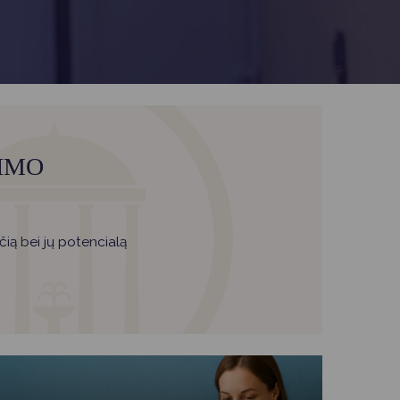
IMO
ią bei jų potencialą