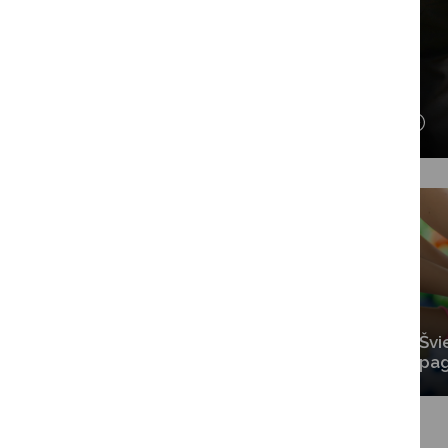
Ugdymo įstaigos
Švietimo būklė ir
Švi
pažanga
pa