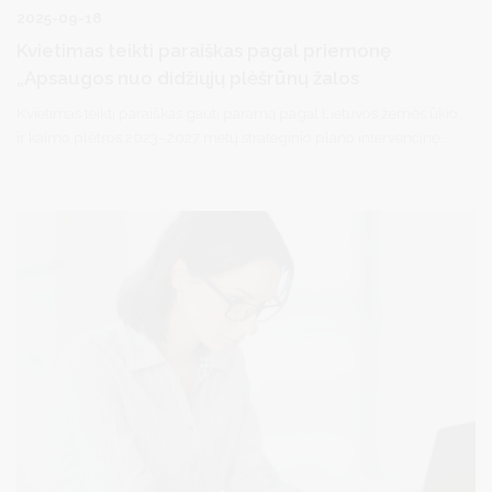
2025-09-18
Kvietimas teikti paraiškas pagal priemonę
„Apsaugos nuo didžiųjų plėšrūnų žalos
Kvietimas teikti paraiškas gauti paramą pagal Lietuvos žemės ūkio
ir kaimo plėtros 2023–2027 metų strateginio plano intervencinę
priemonę „Apsaugos priemonės nuo didžiųjų plėšrūnų daromos
žalos“.