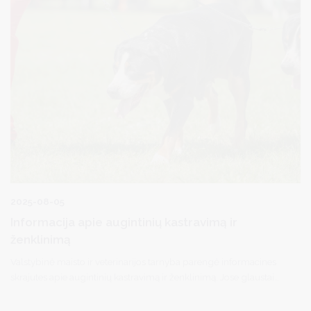
2025-08-05
Informacija apie augintinių kastravimą ir
ženklinimą
Valstybinė maisto ir veterinarijos tarnyba parengė informacines
skrajutes apie augintinių kastravimą ir ženklinimą. Jose glaustai
paaiškinama, kodėl šios priemonės svarbios gyvūnų sveikatai,
saugumui ir atsakingai priežiūrai.