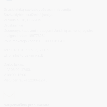
Druskininkų savivaldybės administracija
Savivaldybės biudžetinė įstaiga,
Vilniaus al. 18, LT-66119
Druskininkai
Duomenys kaupiami ir saugomi Juridinių asmenų registre
Įstaigos kodas: 188776264
PVM mokėtojo kodas: LT100008196411
Tel.: +370 313 51 517, 59 159
El. p.
info@druskininkai.lt
Darbo laikas:
I–IV 08:00–17:00,
V 08:00–15:00
Pietų pertrauka 12:00–12:45
Naujienlaiškio prenumerata