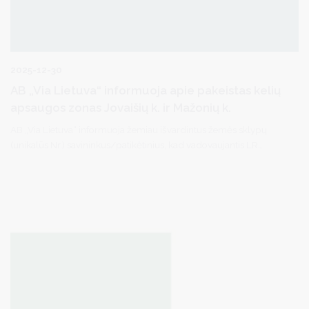
2025-12-30
AB „Via Lietuva“ informuoja apie pakeistas kelių
apsaugos zonas Jovaišių k. ir Mažonių k.
AB „Via Lietuva“ informuoja žemiau išvardintus žemės sklypų
(unikalūs Nr.) savininkus/patikėtinius, kad vadovaujantis LR
specialiųjų žemės naudojimo sąlygų įstatymu (toliau – Įstatymas)
bei LR Vyriausybės 2022 m. balandžio 6 d. nutarimu Nr. 343 “Dėl
valstybės nekilnojamojo turto perdavimo Druskininkų, Prienų
rajono, Skuodo rajono ir Šakių rajono savivaldybių nuosavybėn”
pasikeitus rajoninio kelio Nr. 2531 (Druskininkų sav.) statusui yra
Nekilnojamo turto registre išregistruotos teritorijos unikalūs Nr.
10391619 ir Nr. 100391912, kuriose buvo taikomos specialiosios
žemės naudojimo sąlygos (kelių apsaugos zonos (III skyrius,
antrasis skirsnis)).