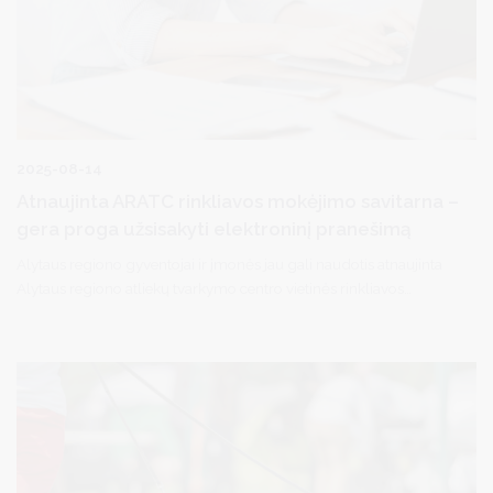
2025-08-14
Atnaujinta ARATC rinkliavos mokėjimo savitarna –
gera proga užsisakyti elektroninį pranešimą
Alytaus regiono gyventojai ir įmonės jau gali naudotis atnaujinta
Alytaus regiono atliekų tvarkymo centro vietinės rinkliavos
mokėtojų savitarnos svetaine. Nuo šiol prie savitarnos svetainės
galima jungtis per Elektroninius valdžios vartus ir iš karto atlikti
mokėjimą.