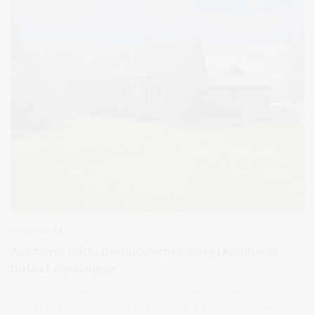
vartotojai arba šiomis paslaugomis naudojasi, tačiau nenurodė
savo el. pašto adreso, žemės mokesčio deklaracijos bus
siunčiamos klasikiniu paštu. Šiemet žemės mokestį reikia
sumokėti iki lapkričio 17 d.
2025-10-14
Aukciono būdu parduodamas dviejų kambarių
butas Leipalingyje
Druskininkų savivaldybės administracija, skelbia dviejų kambarių
buto, kurio bendras plotas 63,37 kv. m ir butui priskirtos 0,0456