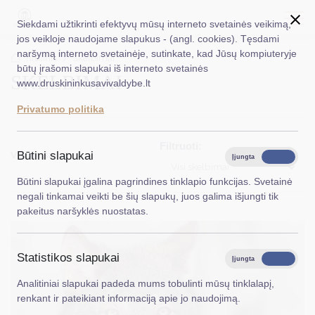
Siekdami užtikrinti efektyvų mūsų interneto svetainės veikimą,
jos veikloje naudojame slapukus - (angl. cookies). Tęsdami
naršymą interneto svetainėje, sutinkate, kad Jūsų kompiuteryje
EN
Ieškoti...
Titulinis
Skelbimai
būtų įrašomi slapukai iš interneto svetainės
SKELBIMAI
www.druskininkusavivaldybe.lt
Taryba
Privatumo politika
Meras
Filtruoti:
Administracija
Viso įrašų: 16
Būtini slapukai
Įjungta
Išjungta
Visi skelbimai
Veiklos sritys
Būtini slapukai įgalina pagrindines tinklapio funkcijas. Svetainė
negali tinkamai veikti be šių slapukų, juos galima išjungti tik
Teisinė informacija
pakeitus naršyklės nuostatas.
Struktūra ir kontaktinė informacija
Statistikos slapukai
Karjera
Įjungta
Išjungta
Analitiniai slapukai padeda mums tobulinti mūsų tinklalapį,
DUK
renkant ir pateikiant informaciją apie jo naudojimą.
PASLAUGOS