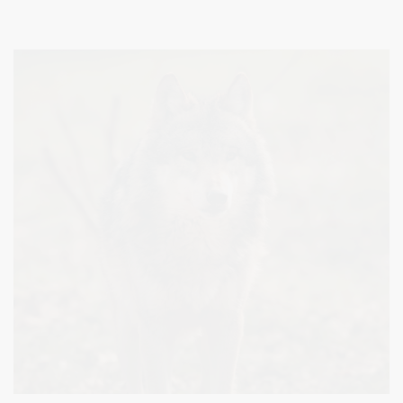
ha ploto sklypo dalies bendrame 0,0900 ha ploto valstybinės
žemės sklype, Druskininkų sav., Leipalingyje, Kapų g. 32 viešą
turto pardavimo aukcioną.