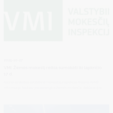
2025-10-27
VMI: Žemės mokestį reikia sumokėti iki lapkričio
17 d.
Kauno apskrities valstybinė mokesčių inspekcija (Kauno AVMI)
informuoja, kad jau yra parengtos žemės mokesčio deklaracijos
už 2025 metus, kurias privačios žemės savininkai – įmonės ir
gyventojai – gali peržiūrėti prisijungę prie VMI Elektroninės
deklaravimo sistemos (EDS) ir apie tai sulauks VMI pranešimų.
Tiems žemės savininkams, kurie nėra VMI elektroninių paslaugų