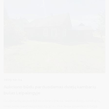
vartotojai arba šiomis paslaugomis naudojasi, tačiau nenurodė
savo el. pašto adreso, žemės mokesčio deklaracijos bus
siunčiamos klasikiniu paštu. Šiemet žemės mokestį reikia
sumokėti iki lapkričio 17 d.
2025-10-14
Aukciono būdu parduodamas dviejų kambarių
butas Leipalingyje
Druskininkų savivaldybės administracija, skelbia dviejų kambarių
buto, kurio bendras plotas 63,37 kv. m ir butui priskirtos 0,0456