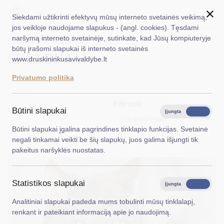
Siekdami užtikrinti efektyvų mūsų interneto svetainės veikimą,
jos veikloje naudojame slapukus - (angl. cookies). Tęsdami
naršymą interneto svetainėje, sutinkate, kad Jūsų kompiuteryje
EN
Ieškoti...
Titulinis
Skelbimai
būtų įrašomi slapukai iš interneto svetainės
SKELBIMAI
www.druskininkusavivaldybe.lt
Taryba
Privatumo politika
Meras
Filtruoti:
Administracija
Viso įrašų: 16
Būtini slapukai
Įjungta
Išjungta
Visi skelbimai
Veiklos sritys
Būtini slapukai įgalina pagrindines tinklapio funkcijas. Svetainė
negali tinkamai veikti be šių slapukų, juos galima išjungti tik
Teisinė informacija
pakeitus naršyklės nuostatas.
Struktūra ir kontaktinė informacija
Statistikos slapukai
Karjera
Įjungta
Išjungta
Analitiniai slapukai padeda mums tobulinti mūsų tinklalapį,
DUK
renkant ir pateikiant informaciją apie jo naudojimą.
PASLAUGOS