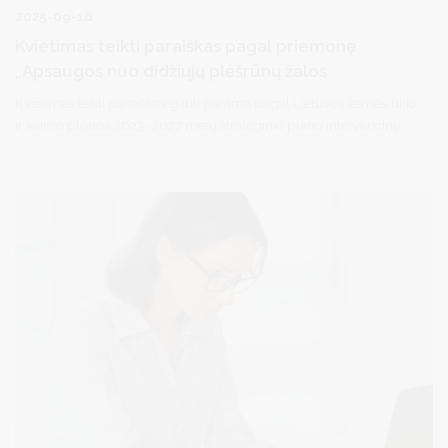
2025-09-18
Kvietimas teikti paraiškas pagal priemonę
„Apsaugos nuo didžiųjų plėšrūnų žalos
Kvietimas teikti paraiškas gauti paramą pagal Lietuvos žemės ūkio
ir kaimo plėtros 2023–2027 metų strateginio plano intervencinę
priemonę „Apsaugos priemonės nuo didžiųjų plėšrūnų daromos
žalos“.