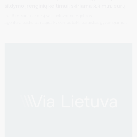
šildymo įrenginių keitimui: skiriama 3,3 mln. eurų
2026 m. sausio 2 d. 14 val. Lietuvos energetikos
agentūra paskelbs naujus kvietimus teikti paraiškas gyventojams,
norintiems pasinaudoti parama senų ir neefektyvių šildymo
įrenginių keitimui.