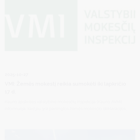
2025-10-27
VMI: Žemės mokestį reikia sumokėti iki lapkričio
17 d.
Kauno apskrities valstybinė mokesčių inspekcija (Kauno AVMI)
informuoja, kad jau yra parengtos žemės mokesčio deklaracijos
už 2025 metus, kurias privačios žemės savininkai – įmonės ir
gyventojai – gali peržiūrėti prisijungę prie VMI Elektroninės
deklaravimo sistemos (EDS) ir apie tai sulauks VMI pranešimų.
Tiems žemės savininkams, kurie nėra VMI elektroninių paslaugų