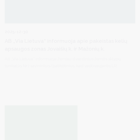
2025-12-30
AB „Via Lietuva“ informuoja apie pakeistas kelių
apsaugos zonas Jovaišių k. ir Mažonių k.
AB „Via Lietuva“ informuoja žemiau išvardintus žemės sklypų
(unikalūs Nr.) savininkus/patikėtinius, kad vadovaujantis LR
specialiųjų žemės naudojimo sąlygų įstatymu (toliau – Įstatymas)
bei LR Vyriausybės 2022 m. balandžio 6 d. nutarimu Nr. 343 “Dėl
valstybės nekilnojamojo turto perdavimo Druskininkų, Prienų
rajono, Skuodo rajono ir Šakių rajono savivaldybių nuosavybėn”
pasikeitus rajoninio kelio Nr. 2531 (Druskininkų sav.) statusui yra
Nekilnojamo turto registre išregistruotos teritorijos unikalūs Nr.
10391619 ir Nr. 100391912, kuriose buvo taikomos specialiosios
žemės naudojimo sąlygos (kelių apsaugos zonos (III skyrius,
antrasis skirsnis)).