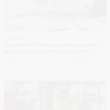
2025-08-14
Atnaujinta ARATC rinkliavos mokėjimo savitarna –
gera proga užsisakyti elektroninį pranešimą
Alytaus regiono gyventojai ir įmonės jau gali naudotis atnaujinta
Alytaus regiono atliekų tvarkymo centro vietinės rinkliavos
mokėtojų savitarnos svetaine. Nuo šiol prie savitarnos svetainės
galima jungtis per Elektroninius valdžios vartus ir iš karto atlikti
mokėjimą.