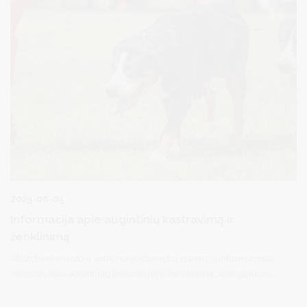
2025-08-05
Informacija apie augintinių kastravimą ir
ženklinimą
Valstybinė maisto ir veterinarijos tarnyba parengė informacines
skrajutes apie augintinių kastravimą ir ženklinimą. Jose glaustai
paaiškinama, kodėl šios priemonės svarbios gyvūnų sveikatai,
saugumui ir atsakingai priežiūrai.