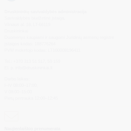
Druskininkų savivaldybės administracija
Savivaldybės biudžetinė įstaiga,
Vilniaus al. 18, LT-66119
Druskininkai
Duomenys kaupiami ir saugomi Juridinių asmenų registre
Įstaigos kodas: 188776264
PVM mokėtojo kodas: LT100008196411
Tel.: +370 313 51 517, 59 159
El. p.
info@druskininkai.lt
Darbo laikas:
I–IV 08:00–17:00,
V 08:00–15:00
Pietų pertrauka 12:00–12:45
Naujienlaiškio prenumerata