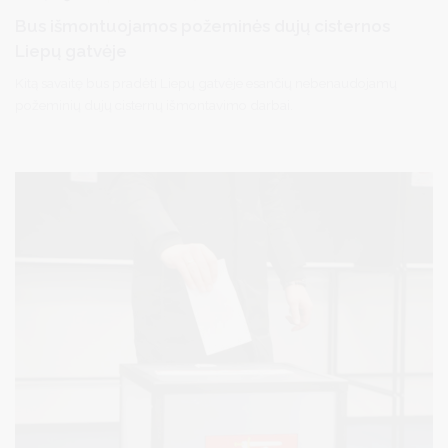
Bus išmontuojamos požeminės dujų cisternos
Liepų gatvėje
Kitą savaitę bus pradėti Liepų gatvėje esančių nebenaudojamų
požeminių dujų cisternų išmontavimo darbai.