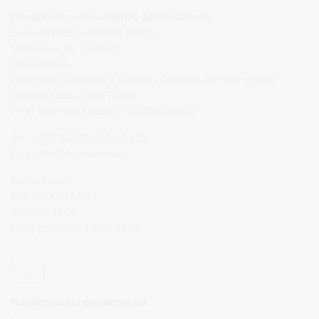
Druskininkų savivaldybės administracija
Savivaldybės biudžetinė įstaiga,
Vilniaus al. 18, LT-66119
Druskininkai
Duomenys kaupiami ir saugomi Juridinių asmenų registre
Įstaigos kodas: 188776264
PVM mokėtojo kodas: LT100008196411
Tel.: +370 313 51 517, 59 159
El. p.
info@druskininkai.lt
Darbo laikas:
I–IV 08:00–17:00,
V 08:00–15:00
Pietų pertrauka 12:00–12:45
Naujienlaiškio prenumerata