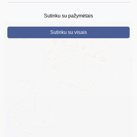
DRUSKININKAI
Sutinku su pažymėtais
SKELBIMAI
Sutinku su visais
TURIZMAS
VERSLAS
PROJEKTAI
ŠVIETIMAS
REGISTRACIJA
RENGINIAI