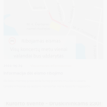
2024-05-29
Visuomenės informavimas
Informacija dėl eismo ribojimo
Birželio mėnesį prasideda fortepijoninės muzikos vasara
Druskininkuose 59 sezono koncertai, kurie tęsis iki rugpjūčio
pabaigos. Koncertų metu ties M. K. Čiurlionio muziejumi bus
laikinai apribojamas eismas. Atsiprašome už laikinus
nepatogumus.