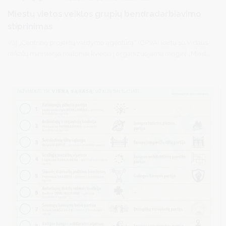
Miestų vietos veiklos grupių bendradarbiavimo
stiprinimas
VšĮ „Centrinė projektų valdymo agentūra“ (CPVA) kartu su Vidaus
reikalų ministerija maloniai kviečia į organizuojamą renginį „Miestų
vietos veiklos grupių bendradarbiavimo stiprinimas“ (programa
pridedama). Tai yra CPVA įgyvendinamo Europos Sąjungos
finansuojamo projekto Nr. 11-005-P-0001 „Vietos veiklos grupių
kompetencijų ir bendradarbiavimo stiprinimas“ dalis.