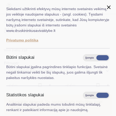
Siekdami užtikrinti efektyvų mūsų interneto svetainės veikimą,
jos veikloje naudojame slapukus - (angl. cookies). Tęsdami
naršymą interneto svetainėje, sutinkate, kad Jūsų kompiuteryje
EN
Ieškoti...
Titulinis
Naujienos
būtų įrašomi slapukai iš interneto svetainės
NAUJIENOS
www.druskininkusavivaldybe.lt
Taryba
Privatumo politika
Meras
Viso įrašų: 232
Administracija
Būtini slapukai
Įjungta
Išjungta
Filtruoti:
Veiklos sritys
Būtini slapukai įgalina pagrindines tinklapio funkcijas. Svetainė
×
Visuomenės informavimas
negali tinkamai veikti be šių slapukų, juos galima išjungti tik
Teisinė informacija
pakeitus naršyklės nuostatas.
Struktūra ir kontaktinė informacija
Išvalyti
Išvalyt
Statistikos slapukai
Karjera
Įjungta
Išjungta
Atkreipkite dėmesį!
Jūs pasinaudojote įrašų filtru, todėl
Analitiniai slapukai padeda mums tobulinti mūsų tinklalapį,
DUK
matote susiaurintą sąrašą.
Rodyti pilną sąrašą
renkant ir pateikiant informaciją apie jo naudojimą.
PASLAUGOS