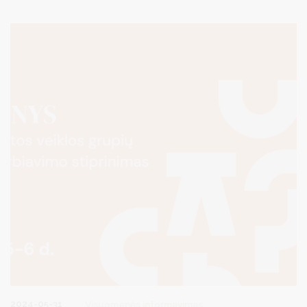
elektroninę sistemą TEISIS (https://www.teisis.lt) arba iš anksto
užsiregistravę tel. (8 313) 51517 / registracija.druskininkai.lt
2024-05-31
Visuomenės informavimas