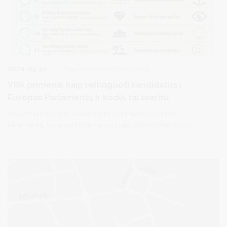
2024-05-30
Visuomenės informavimas
VRK primena: kaip reitinguoti kandidatus į
Europos Parlamentą ir kodėl tai svarbu
Artėjant birželio 9 d. vyksiantiems rinkimams į Europos
Parlamentą, Vyriausioji rinkimų komisija (VRK) primena, kad
balsuojant šiuose rinkimuose rinkėjai galės reitinguoti jiems
patinkančius kandidatus ir pateikia papildomą išaiškinimą, ką
lemia reitingo balsai.