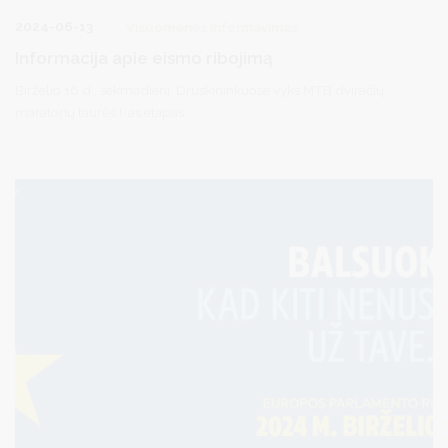
2024-06-13
Visuomenės informavimas
Informacija apie eismo ribojimą
Birželio 16 d., sekmadienį, Druskininkuose vyks MTB dviračių
maratonų taurės I-as etapas.
Nuo 12:00 iki 16:00 val. bus uždarytas eismas Sodų gatvėje.
Atsiprašome už laikinus nepatogumus.