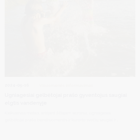
2024-05-16
Visuomenės informavimas
Ugniagesiai gelbėtojai prašo gyventojus saugiai
elgtis vandenyje
Kiekvienais metais, artėjant šiltajam sezonui, ugniagesiai
gelbėtojai prašo bendruomenės ir kurorto svečių saugiai ir
atsakingai elgtis prie vandens telkinių.