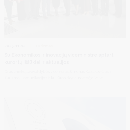
2025-11-12
Turizmas
Su Ekonomikos ir inovacijų viceministre aptarti
kurortų iššūkiai ir aktualijos
Druskininkų savivaldybės vicemeras Simonas Kazakevičius ir
Turizmo, komunikacijos ir kultūros skyriaus vedėja Vaiva
Žagunienė dalyvavo Vilniuje vykusiame Lietuvos kurortų
asociacijos bei Nacionalinės sanatorijų ir reabilitacijos įstaigų
asociacijos susitikime su Ekonomikos ir inovacijų viceministre
Guoda Burokiene, kuruojančia turizmo sritį.