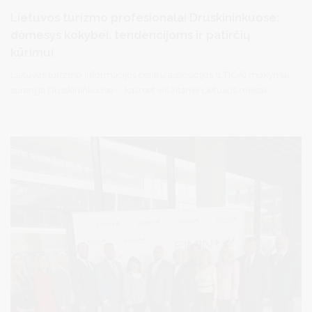
Lietuvos turizmo profesionalai Druskininkuose:
dėmesys kokybei, tendencijoms ir patirčių
kūrimui
Lietuvos turizmo informacijos centrų asociacijos (LTICA) mokymai
surengti Druskininkuose – kasmet vis kitame Lietuvos mieste
organizuojamas renginys šiemet sugrįžo į kurortą. Į vieną
svarbiausių šalies turizmo profesionalų susitikimų susirinkę
turizmo centrų atstovai iš visos Lietuvos ne tik gilino žinias apie
pasaulines turizmo tendencijas, bet ir praktiškai susipažino su
Druskininkų turizmo infrastruktūra, paslaugomis bei
apgyvendinimo sektoriaus vertinimo principais.