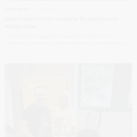
2026-08-04
Turizmas
2025 metų turizmo rezultatai Druskininkuose –
džiuginantys
Valstybės duomenų agentūros pateikti duomenys maloniai
nustebino: jie rodo, kad praėjusieji metai buvo vieni sėkmingiausių
Druskininkų turizmo istorijoje. Per 2025 metus kurorte apsilankė
daugiau kaip 515 tūkstančių turistų – 40 proc. daugiau nei 2024
m. Pernai pirmą kartą istorijoje nakvynių skaičius viršijo 1,4 mln., o
užsienio turistų skaičius pasiekė aukščiausią lygį nuo statistikos
fiksavimo pradžios.