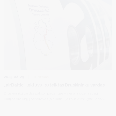
2025-08-29
Turizmas
„airBaltic“ lėktuvui suteiktas Druskininkų vardas
Druskininkų vardas pakilo į padanges – viena moderniausių
Baltijos oro linijų bendrovės „airBaltic“ „Airbus A220-300“ orlaivių
dabar vadinasi šio Lietuvos kurorto garbei. Lėktuvas, registruotas
numeriu YL-CSA, jau vykdo reguliarius skrydžius, o jo keliones