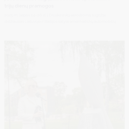
trijų dienų pramogos
2025 m. liepos 24–26 d. į Druskininkų aerodromą sugrįžta
didžiausias Lietuvoje ir Baltijos šalyse amerikietiškų automobilių
bei motociklų entuziastų festivalis – „American Spirit 2025“!
„American Spirit“ – tai tarptautinis amerikietiškų automobilių ir
motociklų mėgėjų sąskrydis, kasmet pritraukiantis vis gausesnę
amerikietiškos technikos gerbėjų bendruomenę. Galingi
amerikietiški varikliai ir blizgantys klasikiniai modeliai vėl griaudės
Druskininkų gatvėse, traukdami kiekvieno praeivio žvilgsnį. Jau
beveik du dešimtmečius šis renginys džiugina dalyvius ir žiūrovus
pramogų gausa – ne išimtis bus ir 2025-ieji metai!