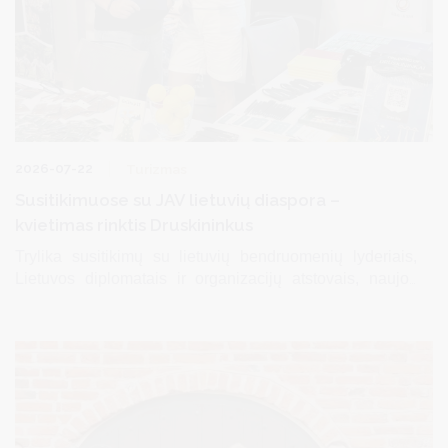
2026-07-22
Turizmas
Susitikimuose su JAV lietuvių diaspora –
kvietimas rinktis Druskininkus
Trylika susitikimų su lietuvių bendruomenių lyderiais,
Lietuvos diplomatais ir organizacijų atstovais, naujos
bendradarbiavimo kryptys bei konkrečios iniciatyvos,
padėsiančios Druskininkams dar aktyviau pasiekti
Jungtinėse Amerikos Valstijose gyvenančius lietuvius ir
litvakus – tokia intensyvi buvo Druskininkų savivaldybės
delegacijos darbotvarkė vizito Čikagoje ir Niujorke metu.