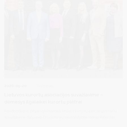
2026-05-20
Turizmas
Lietuvos kurortų asociacijos suvažiavime –
dėmesys ilgalaikei kurortų plėtrai
Raudondvario pilyje vykusiame Lietuvos kurortų asociacijos narių
suvažiavime dalyvavo Druskininkų savivaldybės meras Ričardas
Malinauskas, vicemeras Simonas Kazakevičius ir Turizmo,