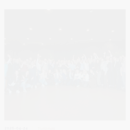
kultūros ir komunikacijos skyriaus vedėja Vaiva Gražulytė.
2026-04-24
Turizmas