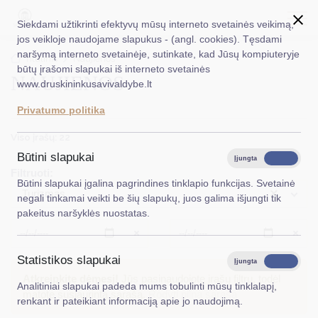
Siekdami užtikrinti efektyvų mūsų interneto svetainės veikimą,
jos veikloje naudojame slapukus - (angl. cookies). Tęsdami
naršymą interneto svetainėje, sutinkate, kad Jūsų kompiuteryje
EN
Ieškoti...
Titulinis
Naujienos
būtų įrašomi slapukai iš interneto svetainės
NAUJIENOS
www.druskininkusavivaldybe.lt
Taryba
Privatumo politika
Meras
Viso įrašų: 22
Administracija
Būtini slapukai
Įjungta
Išjungta
Filtruoti:
Veiklos sritys
Būtini slapukai įgalina pagrindines tinklapio funkcijas. Svetainė
×
Turizmas
negali tinkamai veikti be šių slapukų, juos galima išjungti tik
Teisinė informacija
pakeitus naršyklės nuostatas.
Struktūra ir kontaktinė informacija
Išvalyti
Išvalyt
Statistikos slapukai
Karjera
Įjungta
Išjungta
Atkreipkite dėmesį!
Jūs pasinaudojote įrašų filtru, todėl
Analitiniai slapukai padeda mums tobulinti mūsų tinklalapį,
DUK
matote susiaurintą sąrašą.
Rodyti pilną sąrašą
renkant ir pateikiant informaciją apie jo naudojimą.
PASLAUGOS