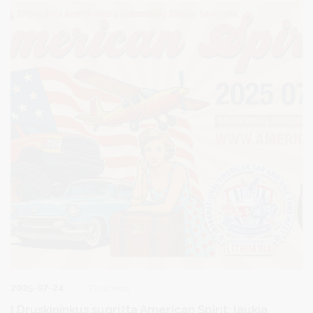
galima sekti „Flightradar24“ sistemoje.
2025-07-24
Turizmas
Į Druskininkus sugrįžta American Spirit: laukia