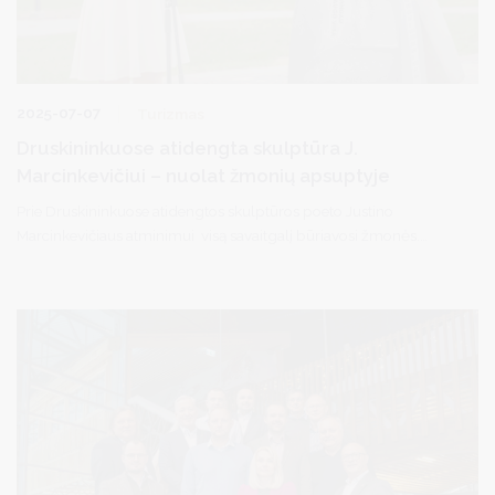
2025-07-07
Turizmas
Druskininkuose atidengta skulptūra J.
Marcinkevičiui – nuolat žmonių apsuptyje
Prie Druskininkuose atidengtos skulptūros poeto Justino
Marcinkevičiaus atminimui visą savaitgalį būriavosi žmonės.
Skulptoriaus Vidmanto Gylikio ir architekto Lino Krūgelio sukurtas
„Giedantis paukštis“ nuo pirmų akimirkų tapo nauju traukos
objektu didžiausiame Lietuvos kurorte.