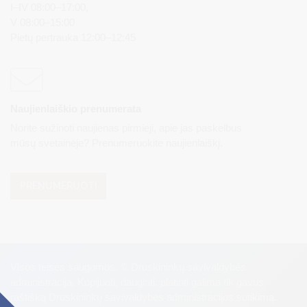
I–IV 08:00–17:00,
V 08:00–15:00
Pietų pertrauka 12:00–12:45
Naujienlaiškio prenumerata
Norite sužinoti naujienas pirmieji, apie jas paskelbus
mūsų svetainėje? Prenumeruokite naujienlaiškį.
PRENUMERUOTI
Visos teisės saugomos. © Druskininkų savivaldybės
administracija. Kopijuoti, dauginti, platinti galima tik gavus
raštišką Druskininkų savivaldybės administracijos sutikimą.