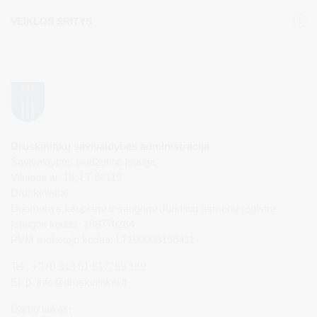
VEIKLOS SRITYS
Druskininkų savivaldybės administracija
Savivaldybės biudžetinė įstaiga,
Vilniaus al. 18, LT-66119
Druskininkai
Duomenys kaupiami ir saugomi Juridinių asmenų registre
Įstaigos kodas: 188776264
PVM mokėtojo kodas: LT100008196411
Tel.: +370 313 51 517, 59 159
El. p.
info@druskininkai.lt
Darbo laikas: