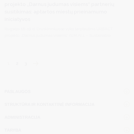
projekto „Darnus judumas visiems“ partnerių
susitikimas: aptartos miestų prieinamumo
iniciatyvos
Rugsėjo 18-19 d. Druskininkuose vyko tarptautinis URBACT
projekto „Darnus judumas visiems“ (S.M.ALL – Sustainable
Mobility for ALL) partnerių susitikimas, kuriame dalyvavo atstovai
iš šešių skirtingų valstybių: Bulgarijos, Graikijos, Portugalijos,
Italijos, Prancūzijos ir Slovėnijos. Susitikimo pradžioje Druskininkų
savivaldybės vicemeras Linas Urmanavičius pristatė miesto
1
2
3
pažangą gerinant viešųjų erdvių prieinamumą ir plėtojant
darnaus judumo sprendimus.
PASLAUGOS
STRUKTŪRA IR KONTAKTINĖ INFORMACIJA
ADMINISTRACIJA
TARYBA