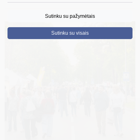
DRUSKININKAI
Sutinku su pažymėtais
SKELBIMAI
Sutinku su visais
TURIZMAS
VERSLAS
PROJEKTAI
ŠVIETIMAS
REGISTRACIJA
RENGINIAI