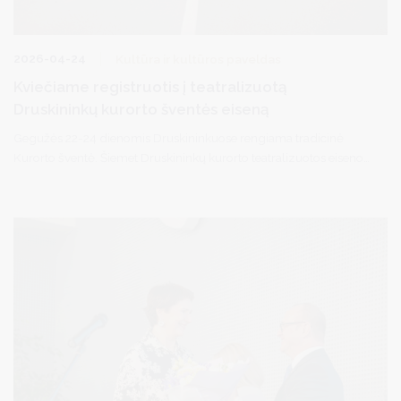
2026-04-24
Kultūra ir kultūros paveldas
Kviečiame registruotis į teatralizuotą
Druskininkų kurorto šventės eiseną
Gegužės 22-24 dienomis Druskininkuose rengiama tradicinė
Kurorto šventė. Šiemet Druskininkų kurorto teatralizuotos eisenos
tema –
Kurorto karnavalas
, aprangos kodas -
miestas
trumpam tampa scena, o visi – personažais. Būk, kuo nori
būti.
Su savimi turėkite garso kolonėlę, pasirūpinkite muzikiniu
takeliu.