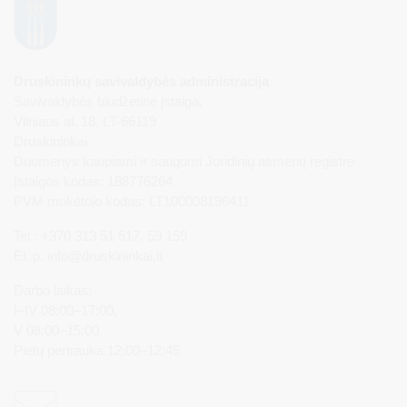
Druskininkų savivaldybės administracija
Savivaldybės biudžetinė įstaiga,
Vilniaus al. 18, LT-66119
Druskininkai
Duomenys kaupiami ir saugomi Juridinių asmenų registre
Įstaigos kodas: 188776264
PVM mokėtojo kodas: LT100008196411
Tel.: +370 313 51 517, 59 159
El. p.
info@druskininkai.lt
Darbo laikas:
I–IV 08:00–17:00,
V 08:00–15:00
Pietų pertrauka 12:00–12:45