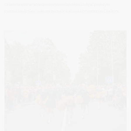
Druskininkuose, atnaujintoje Vilniaus alėjos dalyje, pastatyta
pirmoji skulptūra, sukurta pagal Mikalojus Konstantinas Čiurlionis
paveikslų ciklą „Zodiakas“. Pirmoji skulptūra – Avino zodiako
ženklas, simboliškai pradedantis visą „Zodiako“ ciklą.