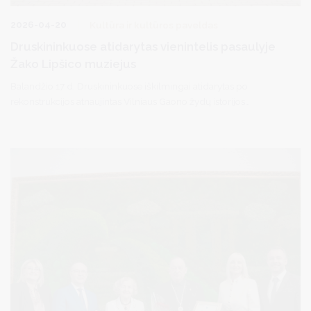
2026-04-20
Kultūra ir kultūros paveldas
Druskininkuose atidarytas vienintelis pasaulyje
Žako Lipšico muziejus
Balandžio 17 d. Druskininkuose iškilmingai atidarytas po
rekonstrukcijos atnaujintas Vilniaus Gaono žydų istorijos
muziejaus padalinys – Žako Lipšico memorialinis muziejus. Tai
vienintelis pasaulyje šio kubistinės skulptūros pradininko vardo
muziejus, skirtas menininko atminimui įprasminti ir jo kūrybiniam
palikimui pristatyti.