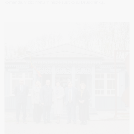
komanda. Vizito metu ministrė susitiko su Druskininkų
savivaldybės meru Ričardu Malinausku, vicemerais Diana Brown
ir Simonu Kazakevičiumi, kultūros srities darbuotojais, lankėsi
kurorto kultūros įstaigose.