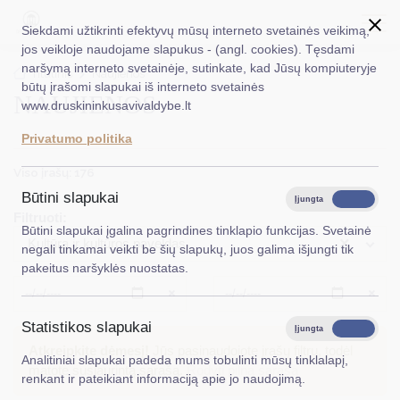
Siekdami užtikrinti efektyvų mūsų interneto svetainės veikimą,
jos veikloje naudojame slapukus - (angl. cookies). Tęsdami
naršymą interneto svetainėje, sutinkate, kad Jūsų kompiuteryje
EN
Ieškoti...
Titulinis
Naujienos
būtų įrašomi slapukai iš interneto svetainės
NAUJIENOS
www.druskininkusavivaldybe.lt
Taryba
Privatumo politika
Meras
Viso įrašų: 176
Administracija
Būtini slapukai
Įjungta
Išjungta
Filtruoti:
Veiklos sritys
Būtini slapukai įgalina pagrindines tinklapio funkcijas. Svetainė
×
Kultūra ir kultūros paveldas
negali tinkamai veikti be šių slapukų, juos galima išjungti tik
Teisinė informacija
pakeitus naršyklės nuostatas.
Struktūra ir kontaktinė informacija
Išvalyti
Išvalyt
Statistikos slapukai
Karjera
Įjungta
Išjungta
Atkreipkite dėmesį!
Jūs pasinaudojote įrašų filtru, todėl
Analitiniai slapukai padeda mums tobulinti mūsų tinklalapį,
DUK
matote susiaurintą sąrašą.
Rodyti pilną sąrašą
renkant ir pateikiant informaciją apie jo naudojimą.
PASLAUGOS