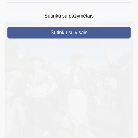
DRUSKININKAI
Sutinku su pažymėtais
SKELBIMAI
Sutinku su visais
TURIZMAS
VERSLAS
PROJEKTAI
ŠVIETIMAS
REGISTRACIJA
RENGINIAI