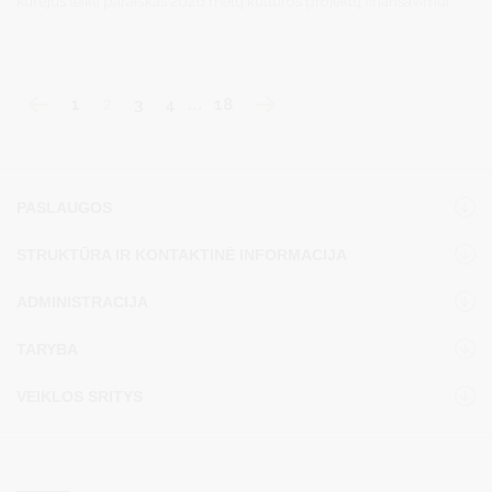
kūrėjus teikti paraiškas 2026 metų kultūros projektų finansavimui.
1
2
3
4
…
18
PASLAUGOS
STRUKTŪRA IR KONTAKTINĖ INFORMACIJA
ADMINISTRACIJA
TARYBA
VEIKLOS SRITYS