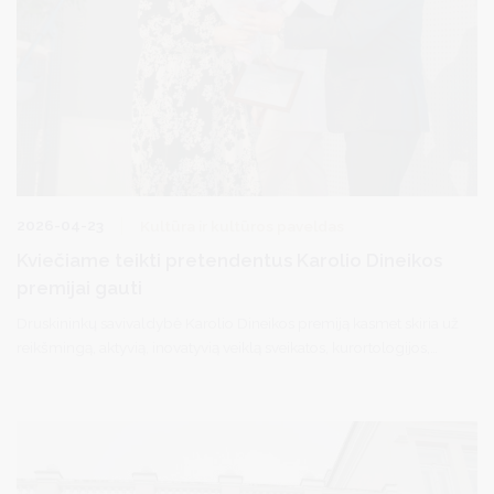
2026-04-23
Kultūra ir kultūros paveldas
Kviečiame teikti pretendentus Karolio Dineikos
premijai gauti
Druskininkų savivaldybė Karolio Dineikos premiją kasmet skiria už
reikšmingą, aktyvią, inovatyvią veiklą sveikatos, kurortologijos,
medicininės reabilitacijos, sanatorinio gydymo, gydomosios
fizkultūros, visuomeninės sportinės veiklos srityse.