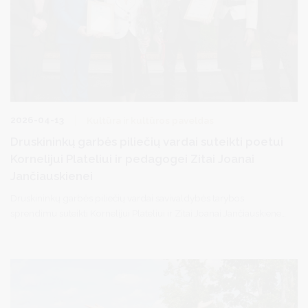
2026-04-13
Kultūra ir kultūros paveldas
Druskininkų garbės piliečių vardai suteikti poetui
Kornelijui Plateliui ir pedagogei Zitai Joanai
Jančiauskienei
Druskininkų garbės piliečių vardai savivaldybės tarybos
sprendimu suteikti Kornelijui Plateliui ir Zitai Joanai Jančiauskienei.
Aukščiausias miesto apdovanojimas jiems skirtas už išskirtinius
nuopelnus miestui, reikšmingą indėlį į kultūros puoselėjimą ir
bendruomenės stiprinimą.