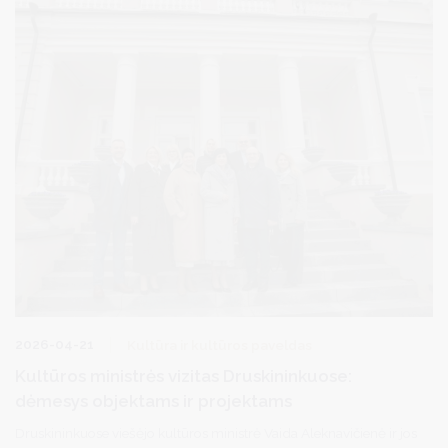
2026-04-21
Kultūra ir kultūros paveldas
Kultūros ministrės vizitas Druskininkuose:
dėmesys objektams ir projektams
Druskininkuose viešėjo kultūros ministrė Vaida Aleknavičienė ir jos