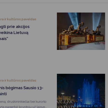
Vartotojų teisių apsauga
Pranešėjų apsauga
ra ir kultūros paveldas
Asmens duomenų apsauga
gti prie akcijos
veikina Lietuvą
ais”
ra ir kultūros paveldas
nis bėgimas Sausio 13-
inti
eną, druskininkiečiai bei kurorto
kartą pagerbė kovotojų už laisvę