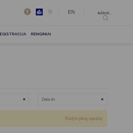
EN
Ieškoti...
EGISTRACIJA
RENGINIAI
Išvalyti
Išvalyti
Rodyti pilną sąrašą