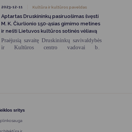
2023-12-11
Kultūra ir kultūros paveldas
Aptartas Druskininkų pasiruošimas švęsti
M. K. Čiurlionio 150-ąsias gimimo metines
ir nešti Lietuvos kultūros sotinės vėliavą
Praėjusią savaitę Druskininkų savivaldybės
ir Kultūros centro vadovai bei
administracijos specialistai susitiko su su
Vyriausybės ministro pirmininko patarėja
kultūros klausimais Gabriele Žaidyte ir
Vyriausybės strateginės komunikacijos
skyriaus patarėja Barbora Karniene.
eiklos sritys
plinkosauga
rchitektūra ir