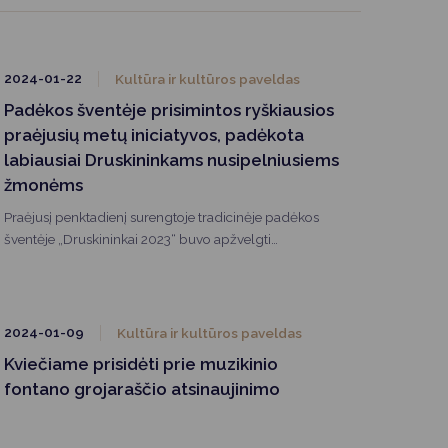
2024-01-22
Kultūra ir kultūros paveldas
Padėkos šventėje prisimintos ryškiausios
praėjusių metų iniciatyvos, padėkota
labiausiai Druskininkams nusipelniusiems
žmonėms
Praėjusį penktadienį surengtoje tradicinėje padėkos
šventėje „Druskininkai 2023“ buvo apžvelgti
svarbiausieji praėjusių metų įvykiai, prisiminti nuveikti
darbai, padėkota visiems, kurie garsino Druskininkų
kraštą bei prisidėjo, įgyvendinant gražiausius
sumanymus.
2024-01-09
Kultūra ir kultūros paveldas
Kviečiame prisidėti prie muzikinio
fontano grojaraščio atsinaujinimo