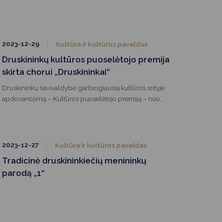
2023-12-29
Kultūra ir kultūros paveldas
Druskininkų kultūros puoselėtojo premija
skirta chorui „Druskininkai“
Druskininkų savivaldybė garbingiausią kultūros srityje
apdovanojimą – Kultūros puoselėtojo premiją – nuo
2001 metų skiria labiausiai nusipelniusiems Druskininkų
krašto meno žmonėms bei kolektyvams. Premija
skiriama už reikšmingą, aktyvią ir kūrybingą veiklą
kultūros ir meno srityje.
2023-12-27
Kultūra ir kultūros paveldas
Tradicinė druskininkiečių menininkų
parodą „1“