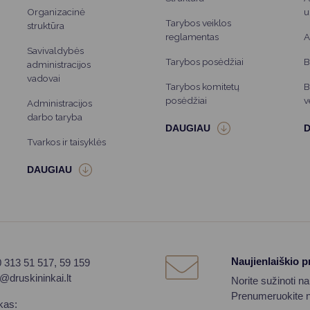
Organizacinė
u
Tarybos veiklos
struktūra
reglamentas
A
Savivaldybės
Tarybos posėdžiai
B
administracijos
vadovai
Tarybos komitetų
B
posėdžiai
v
Administracijos
darbo taryba
Tvarkos ir taisyklės
Naujienlaiškio 
0 313 51 517, 59 159
o@druskininkai.lt
Norite sužinoti n
Prenumeruokite na
kas: