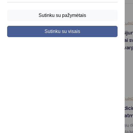
Sutinku su pažymėtais
2024-01-25
Kultū
Sutinku su visais
Kviečiame prisijun
„Lietuvos vaikai s
skambindami varp
2024-01-12
Kultū
Surengtas tradici
osios aukoms atm
Minint Laisvės gynėjų di
svečiai jau vienuoliktą 