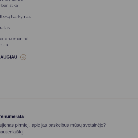
rbanistika
tliekų tvarkymas
ūstas
endruomeninė
eikla
prenumerata
aujienas pirmieji, apie jas paskelbus mūsų svetainėje?
ujienlaiškį.