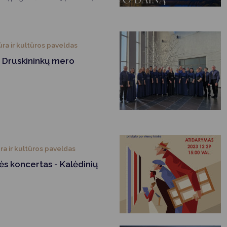
gimu aplink Druskonio ežerą. Ši
 primena, kad Sausio 13-osios
ą Lietuvos istorijoje ir visų
ūra ir kultūros paveldas
 Druskininkų mero
ra ir kultūros paveldas
s koncertas - Kalėdinių