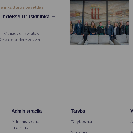
ra ir kultūros paveldas
 indekse Druskininkai –
e
 ir Vilniaus universiteto
žeikaitė sudarė 2022 m.
indeksą. Šis indeksas sudaromas
Administracija
Taryba
V
Administracinė
Tarybos nariai
A
informacija
Struktūra
A