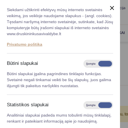
Taryba
Meras
Administracija
Siekdami užtikrinti efektyvų mūsų interneto svetainės
Karjera
DUK
veikimą, jos veikloje naudojame slapukus - (angl. cookies).
Registruokitės priėmi
Administracin
Tęsdami naršymą interneto svetainėje, sutinkate, kad Jūsų
kompiuteryje būtų įrašomi slapukai iš interneto svetainės
Darbotvarkė
Savivaldybės 
PASLAUGOS
DRUSKININKAI
www.druskininkusavivaldybe.lt
vadovai
Kontaktai
Privatumo politika
Planavimo do
Titulinis
Naujienos
Vicemerai
Korupcijos pre
Būtini slapukai
Įjungta
Išjungta
NAUJIENOS
Mero patarėja
Viešieji pirkim
Būtini slapukai įgalina pagrindines tinklapio funkcijas.
Svetainė negali tinkamai veikti be šių slapukų, juos galima
Lygios galim
išjungti tik pakeitus naršyklės nuostatas.
Savivaldybės
Viso įrašų: 176
projektai
Statistikos slapukai
Įjungta
Išjungta
Finansų valdym
Atkreipkite dėmesį!
Jūs pasinaudojote įrašų filtru, t
Analitiniai slapukai padeda mums tobulinti mūsų tinklalapį,
renkant ir pateikiant informaciją apie jo naudojimą.
Organizacinė 