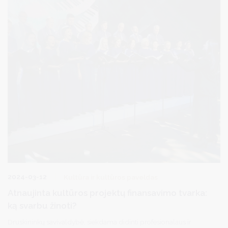
2024-03-12
Kultūra ir kultūros paveldas
Atnaujinta kultūros projektų finansavimo tvarka:
ką svarbu žinoti?
Druskininkų savivaldybė, siekdama didinti profesionalaus ir