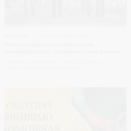
2024-03-26
Kultūra ir kultūros paveldas
Kviečiame registruotis į teatralizuotą
Druskininkų kurorto gimtadienio šventinę eiseną
Tradiciškai, paskutinį pavasario savaitgalį, gegužės 24-26
dienomis vyks Druskininkų kurorto šventė.