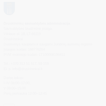
Druskininkų savivaldybės administracija
Savivaldybės biudžetinė įstaiga,
Vilniaus al. 18, LT-66119
Druskininkai
Duomenys kaupiami ir saugomi Juridinių asmenų registre
Įstaigos kodas: 188776264
PVM mokėtojo kodas: LT100008196411
Tel.: +370 313 51 517, 59 159
El. p.
info@druskininkai.lt
Darbo laikas:
I–IV 08:00–17:00,
V 08:00–15:00
Pietų pertrauka 12:00–12:45