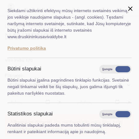
Siekdami užtikrinti efektyvų mūsų interneto svetainės veikimą,
jos veikloje naudojame slapukus - (angl. cookies). Tęsdami
naršymą interneto svetainėje, sutinkate, kad Jūsų kompiuteryje
EN
Ieškoti...
Titulinis
Naujienos
būtų įrašomi slapukai iš interneto svetainės
NAUJIENOS
www.druskininkusavivaldybe.lt
Taryba
Privatumo politika
Meras
Viso įrašų: 176
Administracija
Būtini slapukai
Įjungta
Išjungta
Filtruoti:
Veiklos sritys
Būtini slapukai įgalina pagrindines tinklapio funkcijas. Svetainė
×
Kultūra ir kultūros paveldas
negali tinkamai veikti be šių slapukų, juos galima išjungti tik
Teisinė informacija
pakeitus naršyklės nuostatas.
Struktūra ir kontaktinė informacija
Išvalyti
Išvalyt
Statistikos slapukai
Karjera
Įjungta
Išjungta
Atkreipkite dėmesį!
Jūs pasinaudojote įrašų filtru, todėl
Analitiniai slapukai padeda mums tobulinti mūsų tinklalapį,
DUK
matote susiaurintą sąrašą.
Rodyti pilną sąrašą
renkant ir pateikiant informaciją apie jo naudojimą.
PASLAUGOS