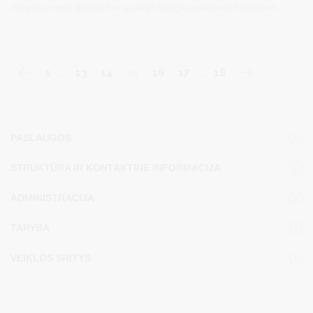
mėgėjų meno sklaidą bei sudaryti sąlygas realizuoti kūrybines
idėjas ir sumanymus, kiekvienais metais finansuoja kultūros srities
projektus.
1
…
13
14
15
16
17
…
18
PASLAUGOS
STRUKTŪRA IR KONTAKTINĖ INFORMACIJA
ADMINISTRACIJA
TARYBA
VEIKLOS SRITYS