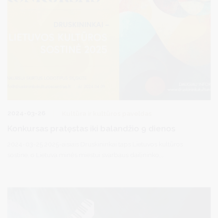
2024-03-26
Kultūra ir kultūros paveldas
Konkursas pratęstas iki balandžio 9 dienos
2024-03-25 2025-aisiais Druskininkai taps Lietuvos kultūros
sostine, o Lietuva minės miestui svarbaus dailininko,
kompozitoriaus, kultūrininko Mikalojaus Konstantino Čiurlionio
150-ąsias gimimo metines. Čiurlionis – neatsiejama Druskininkų
miesto kultūros ir istorijos dalis. Čia kūrėjas praleido didelę
vaikystės dalį, augo, ieškojo įkvėpimo ir kūrė.