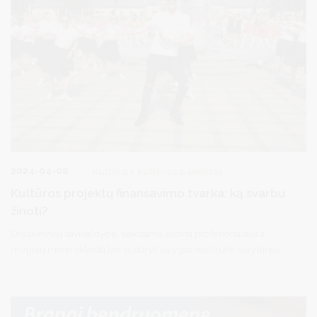
2024-04-08
Kultūra ir kultūros paveldas
Kultūros projektų finansavimo tvarka: ką svarbu
žinoti?
Druskininkų savivaldybė, siekdama didinti profesionalaus ir
mėgėjų meno sklaidą bei sudaryti sąlygas realizuoti kūrybines
idėjas ir sumanymus, kiekvienais metais finansuoja kultūros srities
projektus.