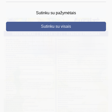
DRUSKININKAI
Sutinku su pažymėtais
SKELBIMAI
Sutinku su visais
TURIZMAS
VERSLAS
PROJEKTAI
ŠVIETIMAS
REGISTRACIJA
RENGINIAI