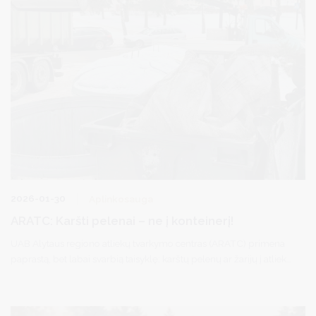
2026-01-30
Aplinkosauga
ARATC: Karšti pelenai – ne į konteinerį!
UAB Alytaus regiono atliekų tvarkymo centras (ARATC) primena
paprastą, bet labai svarbią taisyklę: karštų pelenų ar žarijų į atliekų
konteinerius mesti negalima. Būtent dėl neatsargiai išmestų
pelenų šaltuoju sezonu neretai kyla gaisrai atliekų surinkimo
vietose.