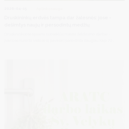
2026-04-15
Aplinkosauga
Druskininkų erdvės tampa dar žalesnės: jose -
dešimtys naujų ir persodintų medžių
Druskininkuose tęsiami nuoseklūs miesto želdinimo darbai –
įvairiose kurorto vietose šį pavasarį pasodinta daugiau kaip 70
medelių.