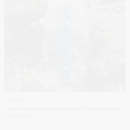
2026-04-01
Aplinkosauga
Turite neįteisintą vandens gręžinį? Įregistruokite
jį be baudų
Iki liepos 31 d. galiojantis gręžinių laikinasis įstatymas leidžia be