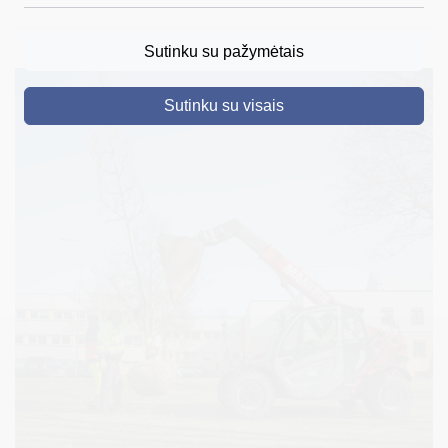
DRUSKININKAI
Sutinku su pažymėtais
SKELBIMAI
Sutinku su visais
TURIZMAS
VERSLAS
PROJEKTAI
ŠVIETIMAS
REGISTRACIJA
RENGINIAI