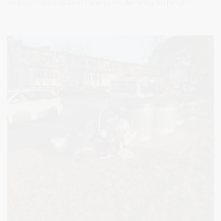
sankcijų įregistruoti Žemės gelmių registre nelegaliai įrengtus
gręžinius, taip pat ir adatinius gręžinius (išskyrus šulinius).