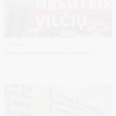
2026-03-10
Aplinkosauga
Svarbu suprasti: konteineryje, o ne šalia jo
Prie konteinerių paliktas maišas ar kartono krūva dažnai atrodo
kaip „smulkmena“: tik trumpam, tik šį kartą, vis tiek kažkas
sutvarkys. Tačiau būtent nuo tokių „smulkmenų“ prasideda
netvarka, kuri greitai tampa norma. Vienas paliktas maišas
pritraukia kitą, ir aikštelė per trumpą laiką gali virsti šiukšlynu.