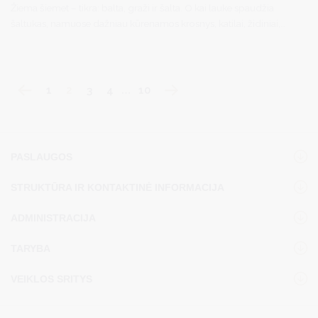
Žiema šiemet – tikra: balta, graži ir šalta. O kai lauke spaudžia
šaltukas, namuose dažniau kūrenamos krosnys, katilai, židiniai,
tad natūraliai padaugėja ir pelenų.
1
2
3
4
…
10
PASLAUGOS
STRUKTŪRA IR KONTAKTINĖ INFORMACIJA
ADMINISTRACIJA
TARYBA
VEIKLOS SRITYS