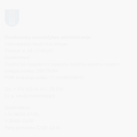
Druskininkų savivaldybės administracija
Savivaldybės biudžetinė įstaiga,
Vilniaus al. 18, LT-66119
Druskininkai
Duomenys kaupiami ir saugomi Juridinių asmenų registre
Įstaigos kodas: 188776264
PVM mokėtojo kodas: LT100008196411
Tel.: +370 313 51 517, 59 159
El. p.
info@druskininkai.lt
Darbo laikas:
I–IV 08:00–17:00,
V 08:00–15:00
Pietų pertrauka 12:00–12:45