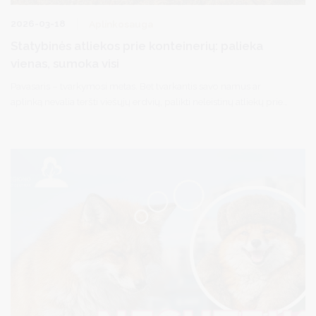
2026-03-18
Aplinkosauga
Statybinės atliekos prie konteinerių: palieka
vienas, sumoka visi
Pavasaris – tvarkymosi metas. Bet tvarkantis savo namus ar
aplinką nevalia teršti viešųjų erdvių, palikti neleistinų atliekų prie
buitinių atliekų konteinerių. O tokių atvejų pastaruoju metu
padaugėjo – pastebima, kad prie konteinerių aikštelių gyventojai
vis dažniau palieka statybines ir remonto atliekas.