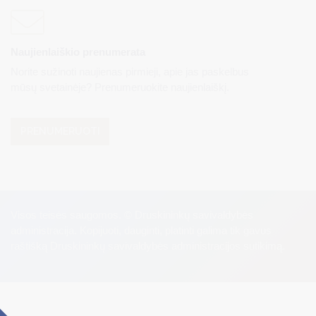
Naujienlaiškio prenumerata
Norite sužinoti naujienas pirmieji, apie jas paskelbus
mūsų svetainėje? Prenumeruokite naujienlaiškį.
PRENUMERUOTI
Visos teisės saugomos. © Druskininkų savivaldybės
administracija. Kopijuoti, dauginti, platinti galima tik gavus
raštišką Druskininkų savivaldybės administracijos sutikimą.