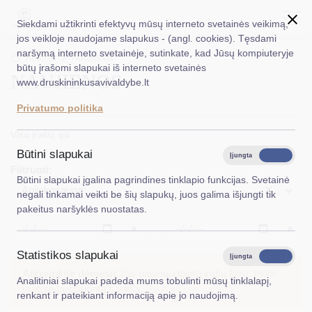
Siekdami užtikrinti efektyvų mūsų interneto svetainės veikimą,
jos veikloje naudojame slapukus - (angl. cookies). Tęsdami
naršymą interneto svetainėje, sutinkate, kad Jūsų kompiuteryje
EN
Ieškoti...
Titulinis
Naujienos
būtų įrašomi slapukai iš interneto svetainės
NAUJIENOS
www.druskininkusavivaldybe.lt
Taryba
Privatumo politika
Meras
Viso įrašų: 96
Administracija
Būtini slapukai
Įjungta
Išjungta
Filtruoti:
Veiklos sritys
Būtini slapukai įgalina pagrindines tinklapio funkcijas. Svetainė
×
Aplinkosauga
negali tinkamai veikti be šių slapukų, juos galima išjungti tik
Teisinė informacija
pakeitus naršyklės nuostatas.
Struktūra ir kontaktinė informacija
Išvalyti
Išvalyt
Statistikos slapukai
Karjera
Įjungta
Išjungta
Atkreipkite dėmesį!
Jūs pasinaudojote įrašų filtru, todėl
Analitiniai slapukai padeda mums tobulinti mūsų tinklalapį,
DUK
matote susiaurintą sąrašą.
Rodyti pilną sąrašą
renkant ir pateikiant informaciją apie jo naudojimą.
PASLAUGOS