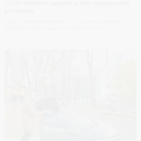
Turite neįteisintą vandens gręžinį? Įregistruokite
jį be baudų
Jeigu ir Jūs norite be papildomo streso ir laiku suspėti pateikti
dokumentus Lietuvos geologijos tarnybai tam, kad
legalizuotumėte iki 2022 m. gegužės 1 d. įsirengtus savo sklype
gėlo požeminio vandens gavybos gręžinius, tuomet turite kreiptis
į Druskininkų savivaldybės administraciją (adresu: Vilniaus al. 14,
Druskininkai) su paraiška dėl pritarimo naudotis gręžiniu. Paraišką
galite teikti ir el. paštu: sonata.tarasauskaite@druskininkai.lt arba
info@druskininkai.lt.