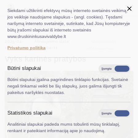
Siekdami užtikrinti efektyvų mūsų interneto svetainės veikimą,
jos veikloje naudojame slapukus - (angl. cookies). Tęsdami
naršymą interneto svetainėje, sutinkate, kad Jūsų kompiuteryje
EN
Ieškoti...
Titulinis
Naujienos
Vyks karinės pratybos
būtų įrašomi slapukai iš interneto svetainės
www.druskininkusavivaldybe.lt
Taryba
2025-04-
Atnaujinimo data:
Visuomenės
10
2025-04-11
Privatumo politika
informavimas
Meras
Vyks karinės pratybos
Administracija
Būtini slapukai
Įjungta
Išjungta
Veiklos sritys
Būtini slapukai įgalina pagrindines tinklapio funkcijas. Svetainė
negali tinkamai veikti be šių slapukų, juos galima išjungti tik
Teisinė informacija
pakeitus naršyklės nuostatas.
Struktūra ir kontaktinė informacija
Statistikos slapukai
Karjera
Įjungta
Išjungta
Analitiniai slapukai padeda mums tobulinti mūsų tinklalapį,
DUK
renkant ir pateikiant informaciją apie jo naudojimą.
PASLAUGOS