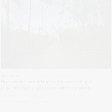
2026-08-07
Visuomenės informavimas
Druskininkų savivaldybėje intensyviai šalinami
praėjusią naktį praūžusios audros padariniai
Druskininkų savivaldybėje intensyviai šalinami praėjusią naktį
praūžusios audros padariniai....