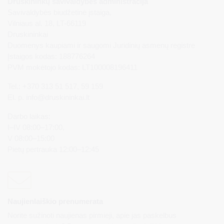
Druskininkų savivaldybės administracija
Savivaldybės biudžetinė įstaiga,
Vilniaus al. 18, LT-66119
Druskininkai
Duomenys kaupiami ir saugomi Juridinių asmenų registre
Įstaigos kodas: 188776264
PVM mokėtojo kodas: LT100008196411
Tel.: +370 313 51 517, 59 159
El. p.
info@druskininkai.lt
Darbo laikas:
I–IV 08:00–17:00,
V 08:00–15:00
Pietų pertrauka 12:00–12:45
Naujienlaiškio prenumerata
Norite sužinoti naujienas pirmieji, apie jas paskelbus