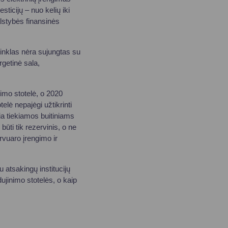
esticijų – nuo kelių iki
alstybės finansinės
tinklas nėra sujungtas su
rgetinė sala,
imo stotelė, o 2020
elė nepajėgi užtikrinti
ia tiekiamos buitiniams
būti tik rezervinis, o ne
rvuaro įrengimo ir
u atsakingų institucijų
ujinimo stotelės, o kaip