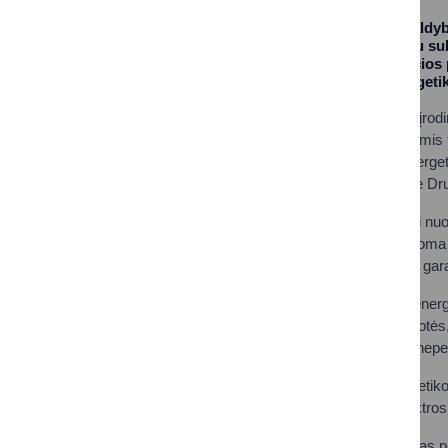
Druskininkų savivaldyb
klausimas, pagaliau sul
sužiedinimo kylančios 
susitikime su Energetik
„Po daugybės metų įrodi
jie svarstomi, su mumis t
Vyriausybei, tiek Energe
problemoms“, - sakė Dr
Anot jo, Druskininkai nuo
projektus, tad papildoma
interesus atliepiantis gar
Šiuo metu elektros energi
transformatorių pastotės,
galimybės užtikrinti nepe
Susitikime su Energetiko
taip pat aptartas elektr
Meras R. Malinauskas pab