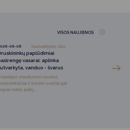
VISOS NAUJIENOS
2026-06-08
Savivaldybės ūkis
Druskininkų paplūdimiai
pasirengę vasarai: aplinka
sutvarkyta, vanduo - švarus
rasidėjus maudymosi sezonui,
ruskininkiečiai ir kurorto svečiai gali
rąsiai rinktis poilsį...