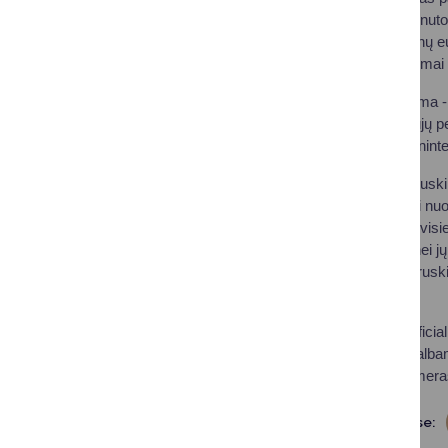
ant pastatų stogų ar nutolu
kelių dešimčių milijonų 
paramos šie sprendimai n
Dar viena opi problema - 
Lietuvos gamtinių dujų pe
priklausoma nuo vienintel
2017 metų rudenį Druskin
metais pradėjo veikti nuol
reikiamo dujų kiekio vis
vartotojams, o katilinei j
pagrindinis kuras. Drusk
projekto užbaigimo.
„Jau prasidėjusios oficial
atstovais pagaliau kalbam
tą padaryti“, - sakė mer
Dalintis soc. tinkluose: