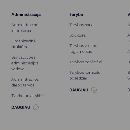
Administracija
Taryba
V
Administracinė
Tarybos nariai
A
informacija
Struktūra
A
Organizacinė
u
Tarybos veiklos
struktūra
reglamentas
A
Savivaldybės
Tarybos posėdžiai
B
administracijos
vadovai
Tarybos komitetų
B
posėdžiai
v
Administracijos
darbo taryba
Tvarkos ir taisyklės