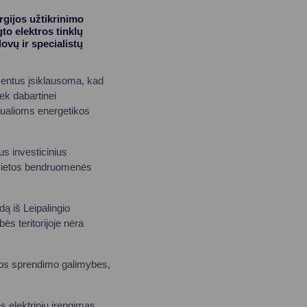
rgijos užtikrinimo
to elektros tinklų
vų ir specialistų
mentus įsiklausoma, kad
iek dabartinei
tualioms energetikos
us investicinius
r vietos bendruomenės
ą iš Leipalingio
ės teritorijoje nėra
emos sprendimo galimybes,
 elektrinių įrengimas