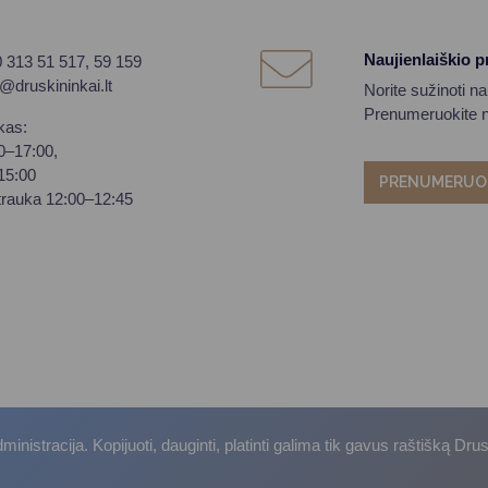
Naujienlaiškio 
0 313 51 517, 59 159
o@druskininkai.lt
Norite sužinoti n
Prenumeruokite na
kas:
00–17:00,
–15:00
PRENUMERUO
trauka 12:00–12:45
istracija. Kopijuoti, dauginti, platinti galima tik gavus raštišką Dru