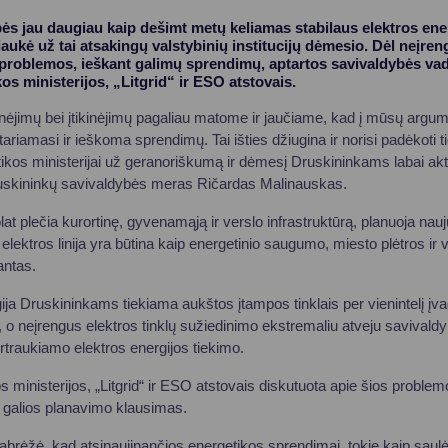
ės jau daugiau kaip dešimt metų keliamas stabilaus elektros ene
aukė už tai atsakingų valstybinių institucijų dėmesio. Dėl neįreng
problemos, ieškant galimų sprendimų, aptartos savivaldybės vado
os ministerijos, „Litgrid“ ir ESO atstovais.
nėjimų bei įtikinėjimų pagaliau matome ir jaučiame, kad į mūsų argu
ariamasi ir ieškoma sprendimų. Tai išties džiugina ir norisi padėkoti t
tikos ministerijai už geranoriškumą ir dėmesį Druskininkams labai ak
uskininkų savivaldybės meras Ričardas Malinauskas.
lat plečia kurortinę, gyvenamąją ir verslo infrastruktūrą, planuoja nauj
 elektros linija yra būtina kaip energetinio saugumo, miesto plėtros i
antas.
ja Druskininkams tiekiama aukštos įtampos tinklais per vienintelį įvad
 o neįrengus elektros tinklų sužiedinimo ekstremaliu atveju savivaldyb
rtraukiamo elektros energijos tiekimo.
s ministerijos, „Litgrid“ ir ESO atstovais diskutuota apie šios probl
os galios planavimo klausimas.
rėžė, kad atsinaujinančios energetikos sprendimai, tokie kaip saulės