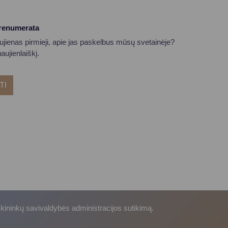
prenumerata
aujienas pirmieji, apie jas paskelbus mūsų svetainėje?
ujienlaiškį.
TI
skininkų savivaldybės administracijos sutikimą.