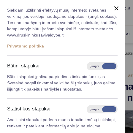
Taryba
Meras
Administracija
Siekdami užtikrinti efektyvų mūsų interneto svetainės
Karjera
DUK
veikimą, jos veikloje naudojame slapukus - (angl. cookies).
Registruokitės priėmi
Administracin
Tęsdami naršymą interneto svetainėje, sutinkate, kad Jūsų
kompiuteryje būtų įrašomi slapukai iš interneto svetainės
Darbotvarkė
Savivaldybės 
PASLAUGOS
DRUSKININKAI
www.druskininkusavivaldybe.lt
vadovai
Kontaktai
Privatumo politika
Planavimo do
Titulinis
Naujienos
Papildoma elektros linija Druskin
Vicemerai
Korupcijos pre
Būtini slapukai
Įjungta
Išjungta
Mero patarėja
Viešieji pirkim
2026-01-15
Sa
Būtini slapukai įgalina pagrindines tinklapio funkcijas.
Svetainė negali tinkamai veikti be šių slapukų, juos galima
Papildoma 
Lygios galim
išjungti tik pakeitus naršyklės nuostatas.
pagaliau n
Savivaldybės
projektai
Statistikos slapukai
Įjungta
Išjungta
Finansų valdym
Analitiniai slapukai padeda mums tobulinti mūsų tinklalapį,
renkant ir pateikiant informaciją apie jo naudojimą.
Organizacinė 