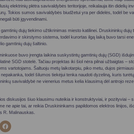
sių elektrinių plėtra savivaldybės teritorijoje, reikalauja itin didelių inv
eurų. Tokios sumos savivaldybės biudžetui yra per didelės, todėl be v
egali būti įgyvendinami.
gamtinių dujų tiekimo užtikrinimas miesto katilinei. Druskininkų dujų 
rdavimo ir skirstymo sistema, todėl kurortas ilgą laiką buvo tarsi ene
io gamtinių dujų šaltinio.
inkuose buvo įrengta laikina suskystintų gamtinių dujų (SGD) išdujin
atinė SGD stotelė. Tačiau projektas iki šiol nėra pilnai užbaigtas – stot
iems vartotojams. Šaltuoju metų laikotarpiu, piko metu, dujos pirmiaus
ų nepakanka, todėl šilumos tiekėjui tenka naudoti dyzeliną, kuris turėtų 
ininkų savivaldybė ne vienerius metus kelia klausimą dėl antrojo reze
ios diskusijos šiuo klausimu nuteikia ir konstruktyviai, ir pozityviai – s
e ne apie tai, ar reikia Druskininkams papildomos elektros linijos, išd
as R. Malinauskas.