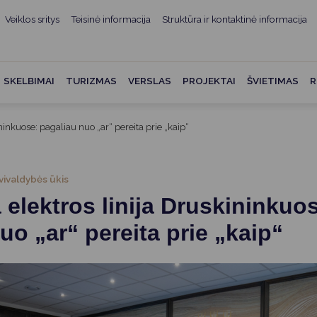
Veiklos sritys
Teisinė informacija
Struktūra ir kontaktinė informacija
mui
ė informacija
Teisės aktai
Struktūra ir kontaktinė
informacija
administracijos
Norminiai teisės aktai
SKELBIMAI
TURIZMAS
VERSLAS
PROJEKTAI
ŠVIETIMAS
R
Asmenų aptarnavimas
Teisės aktų projektai
kumentai
Konsultavimasis su
inkuose: pagaliau nuo „ar“ pereita prie „kaip“
Mero potvarkiai
visuomene
vencija
Tyrimai ir analizės
Savivaldybės įstaigos
ai
vivaldybės ūkis
Valstybės garantuojama
Darbo grupės ir komisijos
elektros linija Druskininkuo
ybės
teisinė pagalba
Seniūnijos
uo „ar“ pereita prie „kaip“
 remiami
Teisės aktų pažeidimai
Nuorodos
Galiojančio teisinio
as ir apskaita
reguliavimo poveikio ex post
vertinimas
struktūra