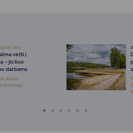
ldybės ūkis
lima vežti į
 – jis bus
mo darbams
gos darbus
P
teritorijoje,
d
d