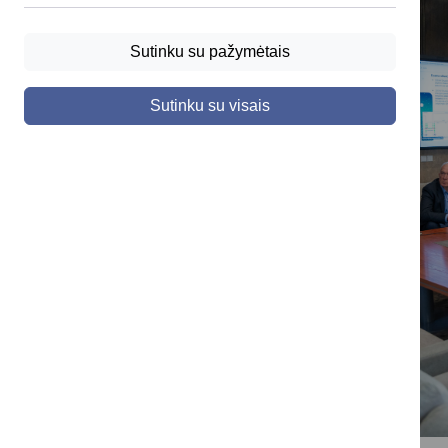
Sutinku su pažymėtais
Sutinku su visais