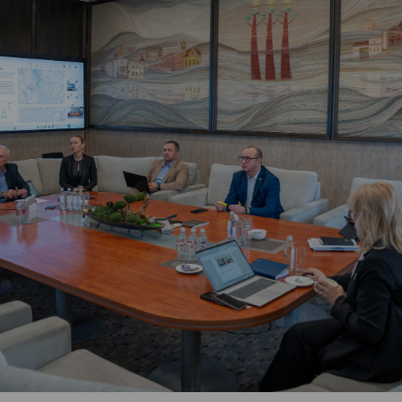
Vartotojų teisių apsauga
Pranešėjų apsauga
Asmens duomenų apsauga