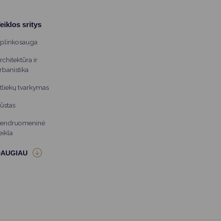
eiklos sritys
plinkosauga
rchitektūra ir
rbanistika
tliekų tvarkymas
ūstas
endruomeninė
eikla