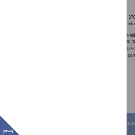
Druskininkų savivaldybės
Tel.: +37
administracija
El. p.
inf
Savivaldybės biudžetinė
Darbo lai
įstaiga,
I–IV 08:
Vilniaus al. 18, LT-66119
V 08:00
Druskininkai
Pietų per
Duomenys kaupiami ir
saugomi Juridinių asmenų
registre
Įstaigos kodas: 188776264
PVM mokėtojo kodas:
LT100008196411
Visos teisės saugomos. © Druskininkų savivaldybės admin
BDAR