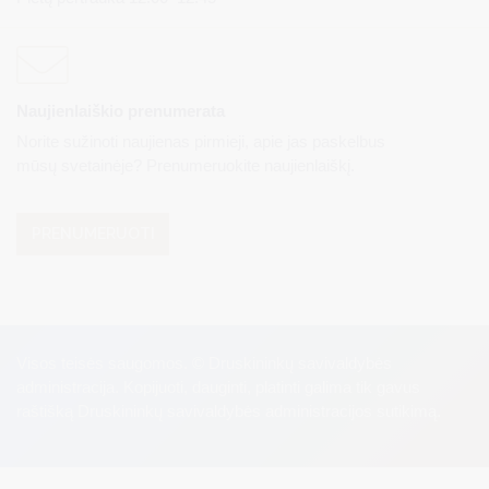
Naujienlaiškio prenumerata
Norite sužinoti naujienas pirmieji, apie jas paskelbus
mūsų svetainėje? Prenumeruokite naujienlaiškį.
PRENUMERUOTI
Visos teisės saugomos. © Druskininkų savivaldybės
administracija. Kopijuoti, dauginti, platinti galima tik gavus
raštišką Druskininkų savivaldybės administracijos sutikimą.