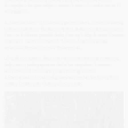
išsaugojimo bei puoselėjimo ateities kartoms“ – sakė meras R.
Malinauskas.
A. Dambrauskas – Druskininkų garbės pilietis, vienas iškiliausių
Lietuvos klasikinės literatūros vertėjų, jo darbai yra neatsiejama
Lietuvos kultūrinio paveldo dalis: į lietuvių kalbą išversta Homero
„Odisėja“, „Iliada“, Aristofano, Teokrito, Sofoklio kūriniai,
lietuviškai išleistas Senasis Testamentas.
Už antikinės kalbos, lietuvių kultūros ir literatūros puoselėjimą,
dalyvavimą pedagoginiame darbe bei nuopelnus Lietuvos
Respublikos ir Druskininkų kultūriniam gyvenimui
A.Dambrauskui Druskininkų savivaldybės taryba 1994-09-10
suteikė Druskininkų Garbės piliečio vardą.