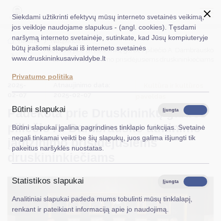
Siekdami užtikrinti efektyvų mūsų interneto svetainės veikimą,
jos veikloje naudojame slapukus - (angl. cookies). Tęsdami
naršymą interneto svetainėje, sutinkate, kad Jūsų kompiuteryje
EN
Ieškoti...
Titulinis
Naujienos
būtų įrašomi slapukai iš interneto svetainės
Padėkota prie Druskininkų garbės piliečio A. Dambrausko
www.druskininkusavivaldybe.lt
atminimo įamžinimo prisidėjusiems druskininkiečiams
Taryba
Privatumo politika
2025-
Atnaujinimo data:
Meras
Kultūra ir kultūros
02-07
2025-02-07
paveldas
Administracija
Būtini slapukai
Padėkota prie Druskininkų garbės
Įjungta
Išjungta
Veiklos sritys
piliečio A. Dambrausko atminimo
Būtini slapukai įgalina pagrindines tinklapio funkcijas. Svetainė
negali tinkamai veikti be šių slapukų, juos galima išjungti tik
įamžinimo prisidėjusiems
Teisinė informacija
pakeitus naršyklės nuostatas.
druskininkiečiams
Struktūra ir kontaktinė informacija
Statistikos slapukai
Karjera
Įjungta
Išjungta
Analitiniai slapukai padeda mums tobulinti mūsų tinklalapį,
DUK
renkant ir pateikiant informaciją apie jo naudojimą.
PASLAUGOS