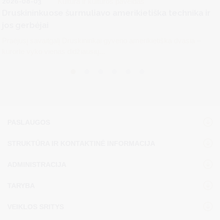
2026-08-03
Kultūra ir kultūros paveldas
Druskininkuose šurmuliavo amerikietiška technika ir
jos gerbėjai
Praėjusį savaitgalį Druskininkai gyveno amerikietiška dvasia –
kurorte vyko vienas didžiausių...
PASLAUGOS
STRUKTŪRA IR KONTAKTINĖ INFORMACIJA
ADMINISTRACIJA
TARYBA
VEIKLOS SRITYS