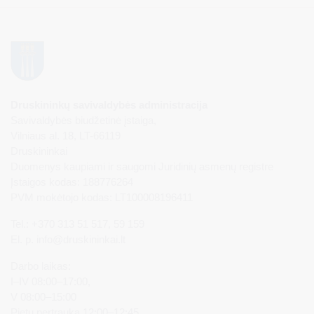
Druskininkų savivaldybės administracija
Savivaldybės biudžetinė įstaiga,
Vilniaus al. 18, LT-66119
Druskininkai
Duomenys kaupiami ir saugomi Juridinių asmenų registre
Įstaigos kodas: 188776264
PVM mokėtojo kodas: LT100008196411
Tel.: +370 313 51 517, 59 159
El. p.
info@druskininkai.lt
Darbo laikas:
I–IV 08:00–17:00,
V 08:00–15:00
Pietų pertrauka 12:00–12:45