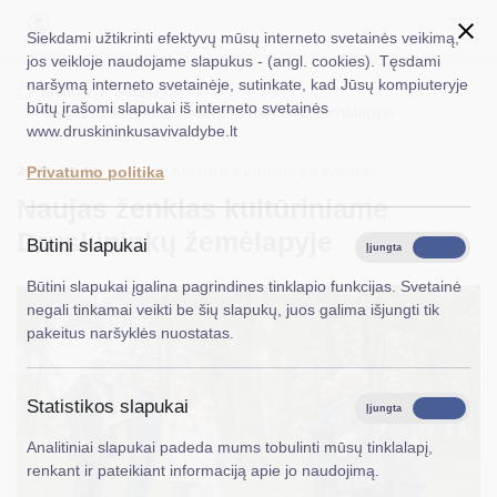
Siekdami užtikrinti efektyvų mūsų interneto svetainės veikimą,
jos veikloje naudojame slapukus - (angl. cookies). Tęsdami
naršymą interneto svetainėje, sutinkate, kad Jūsų kompiuteryje
EN
Ieškoti...
Titulinis
Naujienos
būtų įrašomi slapukai iš interneto svetainės
Naujas ženklas kultūriniame Druskininkų žemėlapyje
www.druskininkusavivaldybe.lt
Taryba
2025-05-15
Kultūra ir kultūros paveldas
Privatumo politika
Meras
Naujas ženklas kultūriniame
Administracija
Druskininkų žemėlapyje
Būtini slapukai
Įjungta
Išjungta
Veiklos sritys
Būtini slapukai įgalina pagrindines tinklapio funkcijas. Svetainė
negali tinkamai veikti be šių slapukų, juos galima išjungti tik
Teisinė informacija
pakeitus naršyklės nuostatas.
Struktūra ir kontaktinė informacija
Statistikos slapukai
Karjera
Įjungta
Išjungta
Analitiniai slapukai padeda mums tobulinti mūsų tinklalapį,
DUK
renkant ir pateikiant informaciją apie jo naudojimą.
PASLAUGOS