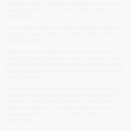
Jadvygos ir Valerijos Čiurlionyčių prisiminimuose minimi šeimos
namai prie Druskonio ežero, kuriuos jų tėvai nuomojo beveik du
dešimtmečius.
Nors šio kuklaus medinuko šiandien nepamatysite, tačiau galite
prisiliesti prie istorinės pušies, menančios Čiurlionių šeimos
gyvenimą prie ežero.
,,Netoli mūsų namelių augusi labai keista pušis. Storos jos
šaknys buvo įdomiai išsirangiusios žemės paviršiuje ir sudarė
lyg kėdutės formą. Ant tos ,,kėdutės“ vakarais dažnai mėgdavo
pasėdėti mūsų brolis Mikalojus Konstantinas, stebėti saulėlydį
kitame ežero krante“.
,,Bėgančią“ nuo kalnelio pušį lengvai surasite, jūsų dėmesį
patrauks į žemės paviršių išsiveržusios jos šaknys lyg kokie
,,kandeliabrai“. Vargoninkavęs Liškiavos, Senosios Varėnos ir
Ratnyčios bažnyčiose, Druskininkų senojoje bažnyčioje
Konstantinas Čiurlionis dirbo net dvidešimt aštuonerius metus
(1878 – 1906).