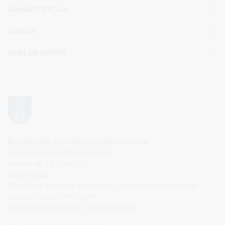
ADMINISTRACIJA
TARYBA
VEIKLOS SRITYS
Druskininkų savivaldybės administracija
Savivaldybės biudžetinė įstaiga,
Vilniaus al. 18, LT-66119
Druskininkai
Duomenys kaupiami ir saugomi Juridinių asmenų registre
Įstaigos kodas: 188776264
PVM mokėtojo kodas: LT100008196411