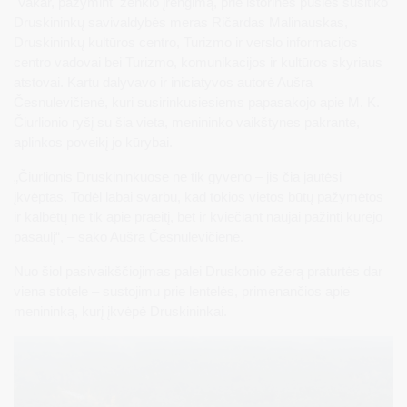
Vakar, pažymint ženklo įrengimą, prie istorinės pušies susitiko
Druskininkų savivaldybės meras Ričardas Malinauskas,
Druskininkų kultūros centro, Turizmo ir verslo informacijos
centro vadovai bei Turizmo, komunikacijos ir kultūros skyriaus
atstovai. Kartu dalyvavo ir iniciatyvos autorė Aušra
Česnulevičienė, kuri susirinkusiesiems papasakojo apie M. K.
Čiurlionio ryšį su šia vieta, menininko vaikštynes pakrante,
aplinkos poveikį jo kūrybai.
„Čiurlionis Druskininkuose ne tik gyveno – jis čia jautėsi
įkvėptas. Todėl labai svarbu, kad tokios vietos būtų pažymėtos
ir kalbėtų ne tik apie praeitį, bet ir kviečiant naujai pažinti kūrėjo
pasaulį“, – sako Aušra Česnulevičienė.
Nuo šiol pasivaikščiojimas palei Druskonio ežerą praturtės dar
viena stotele – sustojimu prie lentelės, primenančios apie
menininką, kurį įkvėpė Druskininkai.