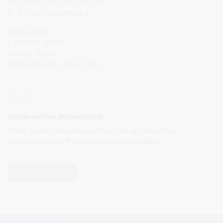
Tel.: +370 313 51 517, 59 159
El. p.
info@druskininkai.lt
Darbo laikas:
I–IV 08:00–17:00,
V 08:00–15:00
Pietų pertrauka 12:00–12:45
Naujienlaiškio prenumerata
Norite sužinoti naujienas pirmieji, apie jas paskelbus
mūsų svetainėje? Prenumeruokite naujienlaiškį.
PRENUMERUOTI