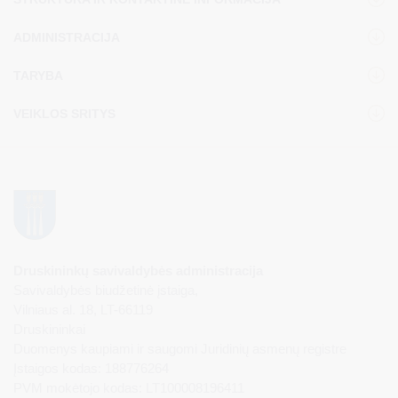
ADMINISTRACIJA
TARYBA
VEIKLOS SRITYS
Druskininkų savivaldybės administracija
Savivaldybės biudžetinė įstaiga,
Vilniaus al. 18, LT-66119
Druskininkai
Duomenys kaupiami ir saugomi Juridinių asmenų registre
Įstaigos kodas: 188776264
PVM mokėtojo kodas: LT100008196411