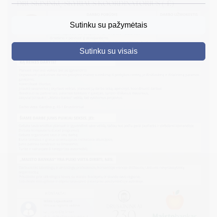
DRUSKININKAI
Sutinku su pažymėtais
SKELBIMAI
Sutinku su visais
TURIZMAS
VERSLAS
PROJEKTAI
ŠVIETIMAS
REGISTRACIJA
RENGINIAI