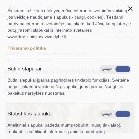
Siekdami užtikrinti efektyvų mūsų interneto svetainės veikimą,
jos veikloje naudojame slapukus - (angl. cookies). Tęsdami
naršymą interneto svetainėje, sutinkate, kad Jūsų kompiuteryje
EN
Ieškoti...
Titulinis
Naujienos
būtų įrašomi slapukai iš interneto svetainės
Maisto banko Druskininkų skyrius kviečia prisijungti prie jų
www.druskininkusavivaldybe.lt
komandos
Taryba
Privatumo politika
2024-04-
Atnaujinimo data: 2024-
Meras
Socialinė
23
04-23
parama
Administracija
Būtini slapukai
Maisto banko Druskininkų skyrius
Įjungta
Išjungta
Veiklos sritys
kviečia prisijungti prie jų
Būtini slapukai įgalina pagrindines tinklapio funkcijas. Svetainė
negali tinkamai veikti be šių slapukų, juos galima išjungti tik
komandos
Teisinė informacija
pakeitus naršyklės nuostatas.
Struktūra ir kontaktinė informacija
Statistikos slapukai
Karjera
Įjungta
Išjungta
Analitiniai slapukai padeda mums tobulinti mūsų tinklalapį,
DUK
renkant ir pateikiant informaciją apie jo naudojimą.
PASLAUGOS