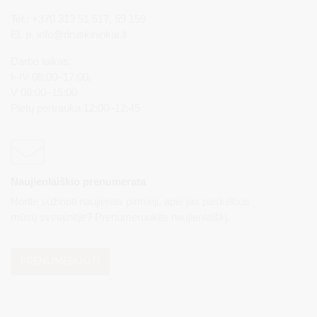
Tel.: +370 313 51 517, 59 159
El. p.
info@druskininkai.lt
Darbo laikas:
I–IV 08:00–17:00,
V 08:00–15:00
Pietų pertrauka 12:00–12:45
Naujienlaiškio prenumerata
Norite sužinoti naujienas pirmieji, apie jas paskelbus
mūsų svetainėje? Prenumeruokite naujienlaiškį.
PRENUMERUOTI