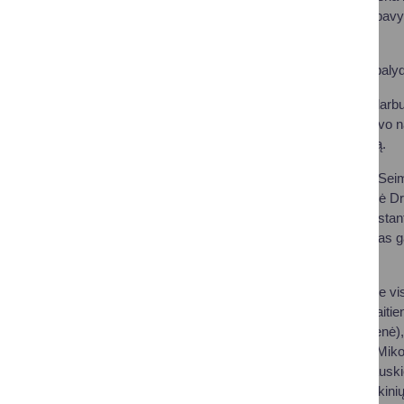
sekdama Čiurlionio pavyz
Ona Olšauskienė.
Parodos atidarymą palyd
Eksponuojamuose darbuos
Čiurlionio kūryba įgavo n
bei kūrybinį įkvėpimą.
Renginyje dalyvavę Seimo 
koncertas. Jie pagyrė Dr
meistriškumą, prilygstan
pavyzdys, kaip menas gali
ir sostinės.
Nuoširdžiai dėkojame vis
(mokyt. V. Mieščionaitien
(mokyt. E. Sakavičienė),
Amšiejui (mokyt. J. Miko
Akstinienei, D. Petrauski
jautriai atsispindi mokin