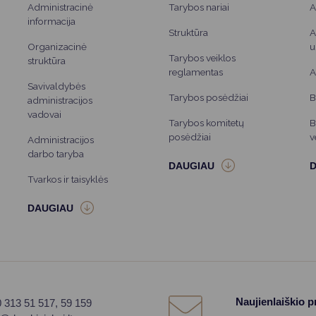
Administracinė
Tarybos nariai
A
informacija
Struktūra
A
Organizacinė
u
Tarybos veiklos
struktūra
reglamentas
A
Savivaldybės
Tarybos posėdžiai
B
administracijos
vadovai
Tarybos komitetų
B
posėdžiai
v
Administracijos
darbo taryba
Tvarkos ir taisyklės
Naujienlaiškio 
0 313 51 517, 59 159