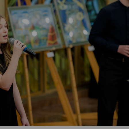
Vartotojų teisių apsauga
Pranešėjų apsauga
Asmens duomenų apsauga