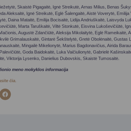
iežetytė, Skaistė Pigagaitė, Ignė Streikutė, Arnas Milius, Benas Šukys
 Aleksaitė, Ignė Streikutė, Eglė Šalengaitė, Aistė Voverytė, Emilija 
ytė, Daina Mataitė, Emilija Bocisaitė, Lidija Andriuškaitė, Laisvyda Lu
kevičiūtė, Marta Taruškaitė, Viltė Stonkutė, Eisvina Lukoševičiūtė, I
ionis, Augustė Zdančiūtė, Aleksija Mikolaitytė, Eglė Rameikaitė, A
vilė Grimalauskaitė, Gintarė Šekštelytė, Gretė Obolėnaitė, Gustas 
nauskaitė, Mingailė Mikelionytė, Marius Bagdonavičius, Airida Baraus
levičiūtė, Goda Baidokaitė, Luka Vaičiulionytė, Gabrielė Kašinskaitė
tė, Viktorija Lysenko, Danielius Dubovskis, Skaistė Tumosaitė.
lionio meno mokyklos informacija
site čia.