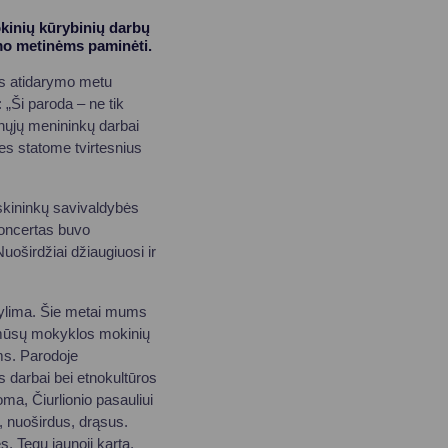
kinių kūrybinių darbų
imo metinėms paminėti.
os atidarymo metu
„Ši paroda – ne tik
unųjų menininkų darbai
es statome tvirtesnius
kininkų savivaldybės
koncertas buvo
uoširdžiai džiaugiuosi ir
mylima. Šie metai mums
e mūsų mokyklos mokinių
ėms. Parodoje
s darbai bei etnokultūros
ma, Čiurlionio pasauliui
, nuoširdus, drąsus.
. Tegu jaunoji karta,