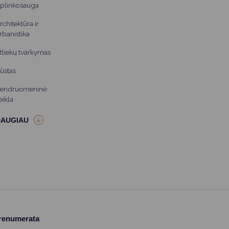
plinkosauga
rchitektūra ir
rbanistika
tliekų tvarkymas
ūstas
endruomeninė
eikla
prenumerata