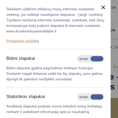
Taryba
Meras
Administracija
Siekdami užtikrinti efektyvų mūsų interneto svetainės
Karjera
DUK
veikimą, jos veikloje naudojame slapukus - (angl. cookies).
Registruokitės priėmi
Administracin
Tęsdami naršymą interneto svetainėje, sutinkate, kad Jūsų
kompiuteryje būtų įrašomi slapukai iš interneto svetainės
Darbotvarkė
Savivaldybės 
PASLAUGOS
DRUSKININKAI
www.druskininkusavivaldybe.lt
vadovai
Kontaktai
Privatumo politika
Planavimo do
Titulinis
Naujienos
LR Seime – Druskininkų M. K. Či
Vicemerai
Korupcijos pre
Būtini slapukai
Įjungta
Išjungta
Mero patarėja
Viešieji pirkim
2025-05-02
Šv
Būtini slapukai įgalina pagrindines tinklapio funkcijas.
Svetainė negali tinkamai veikti be šių slapukų, juos galima
LR Seime 
Lygios galim
išjungti tik pakeitus naršyklės nuostatas.
mokyklos m
Savivaldybės
projektai
Statistikos slapukai
Įjungta
Išjungta
Finansų valdym
Analitiniai slapukai padeda mums tobulinti mūsų tinklalapį,
renkant ir pateikiant informaciją apie jo naudojimą.
Organizacinė 