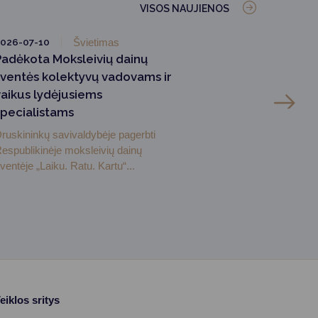
VISOS NAUJIENOS
026-07-10
Švietimas
Padėkota Moksleivių dainų
šventės kolektyvų vadovams ir
vaikus lydėjusiems
specialistams
ruskininkų savivaldybėje pagerbti
espublikinėje moksleivių dainų
ventėje „Laiku. Ratu. Kartu“...
eiklos sritys