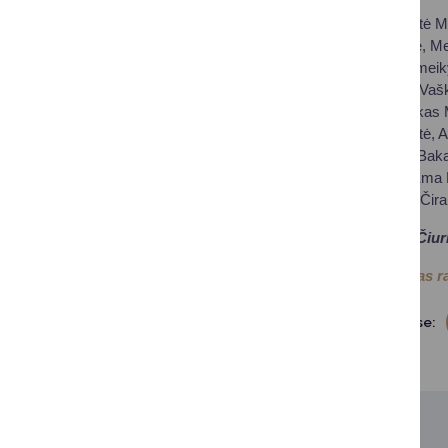
Parodos dalyviai: Urtė M
Leonora Pacukonytė, Meda
Valackaitė, Lėja Štrimeik
Dobelinskaitė, Aistė Vaš
Čepononis, Dominykas Mač
Amanda Radzevičiūtė, Ak
Bukovskaja, Liucija Baka
Barbora Dyburytė, Ema Pa
Saulė Sobol, Rusnė Čirai
Druskininkų M. K. Čiur
Renginio nuotraukas ra
Dalintis soc. tinkluose: