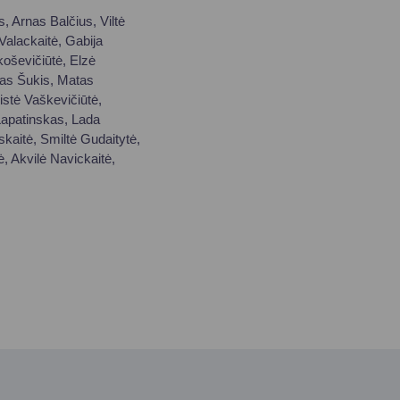
, Arnas Balčius, Viltė
Valackaitė, Gabija
koševičiūtė, Elzė
gnas Šukis, Matas
istė Vaškevičiūtė,
Lapatinskas, Lada
kaitė, Smiltė Gudaitytė,
, Akvilė Navickaitė,