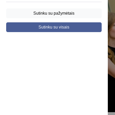
Sutinku su pažymėtais
Sutinku su visais