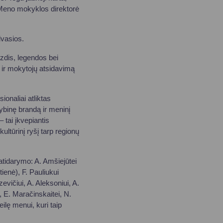
o Meno mokyklos direktorė
dvasios.
zdis, legendos bei
et ir mokytojų atsidavimą
ionaliai atliktas
ybinę brandą ir meninį
tai įkvepiantis
ultūrinį ryšį tarp regionų
atidarymo: A. Amšiejūtei
ienė), F. Pauliukui
vičiui, A. Aleksoniui, A.
, E. Maračinskaitei, N.
ilę menui, kuri taip