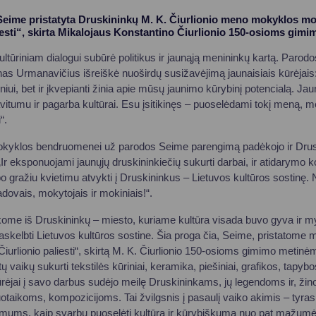
eime pristatyta Druskininkų M. K. Čiurlionio meno mokyklos mo
iesti“, skirta Mikalojaus Konstantino Čiurlionio 150-osioms gim
ūriniam dialogui subūrė politikus ir jaunąją menininkų kartą. Parod
as Urmanavičius išreiškė nuoširdų susižavėjimą jaunaisiais kūrėjais: 
iui, bet ir įkvepianti žinia apie mūsų jaunimo kūrybinį potencialą. Ja
avitumu ir pagarba kultūrai. Esu įsitikinęs – puoselėdami tokį meną, m
“.
okyklos bendruomenei už parodos Seime parengimą padėkojo ir Drus
r eksponuojami jaunųjų druskininkiečių sukurti darbai, ir atidarymo 
 gražiu kvietimu atvykti į Druskininkus – Lietuvos kultūros sostinę. N
dovais, mokytojais ir mokiniais!“.
ome iš Druskininkų – miesto, kuriame kultūra visada buvo gyva ir 
paskelbti Lietuvos kultūros sostine. Šia proga čia, Seime, pristatom
Čiurlionio paliesti“, skirtą M. K. Čiurlionio 150-osioms gimimo metin
aikų sukurti tekstilės kūriniai, keramika, piešiniai, grafikos, tapybo
ūrėjai į savo darbus sudėjo meilę Druskininkams, jų legendoms ir, žino
uotaikoms, kompozicijoms. Tai žvilgsnis į pasaulį vaiko akimis – tyras
mums, kaip svarbu puoselėti kultūrą ir kūrybiškumą nuo pat mažumės