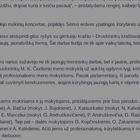
džiu, drąsiai kuria ir keičia pasaulį“, – pristatydama renginį, kalbėj
ėjo mokinių koncertas, pripildęs Seimo erdves ypatingos kūrybinės 
e atsispindi gilus ryšys su gimtuoju kraštu – Druskininkų kraštovai
aują, jaunatvišką formą. Šie darbai liudija ne tik apie vaikų talentą, b
narius sužavėjo ne tik jaunųjų menininkų darbai, bet ir jautris, profes
uskininkų M. K. Čiurlionio meno mokyklą už aukštą ugdymo lygį, kūr
tį profesionalioms meno mokykloms. Pasak parlamentarų, ši paroda – 
 suvienyti bendruomenes, auginti kūrybingą jaunąją kartą ir stiprinti k
iems mokiniams ir jų mokytojams, prisidėjusiems prie šios parodos 
ė), A. Balčiui (mokyt. J. Bujokienė), J. Katauskaitei (mokyt. N. Kalvait
 E. Marceliui (mokyt. G. Andruškevičienė), P. Andruškevičiui, G. Radze
lainis). Taip pat – dailės mokytojoms G. Kupčinskienei, O. Zakarienei
enei ir A. Kalėdienei. Ačiū jiems už profesionalumą, kūrybiškumą ir me
ių darbuose.