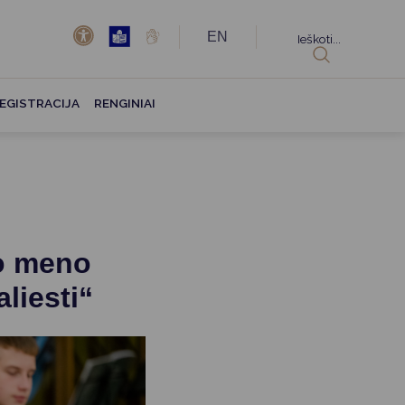
EN
Ieškoti...
EGISTRACIJA
RENGINIAI
io meno
liesti“