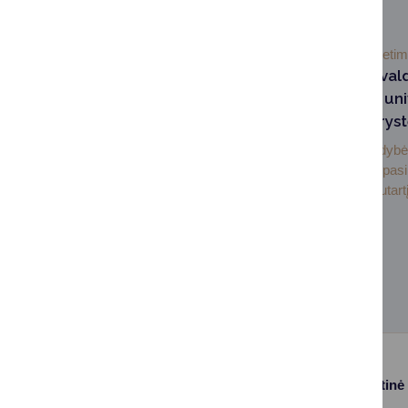
SUSIJUSIOS NAUJIENOS
2026-07-03
Švieti
Druskininkų savival
Lietuvos sporto uni
pasirašė partneryst
Druskininkų savivaldybė 
sporto universitetas pas
bendradarbiavimo sutartį,
Paslaugos
Struktūra ir kontaktinė
informacija