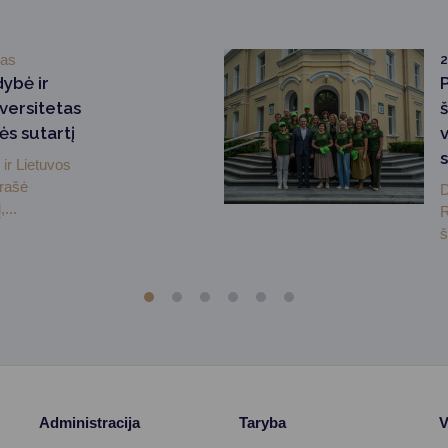
mas
2
dybė ir
versitetas
ės sutartį
ir Lietuvos
irašė
D
...
R
š
Administracija
Taryba
V