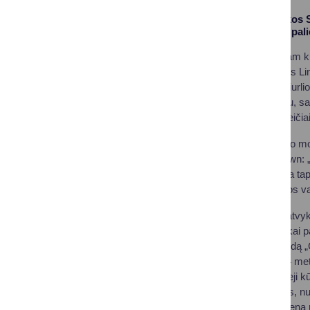
Lietuvos Respublikos S
paroda „Čiurlionio pal
Renginys prasmingam kult
kalbėjęs Seimo narys Lin
pagarbos ženklas Čiurlion
spinduliuoja jautrumu, s
kultūros pamatus ateičiai
M. K. Čiurlionio meno m
vicemerė Diana Brown: „I
nuostabūs. Ši paroda tapo
didžiuojuosi mokyklos va
„Džiaugiamės, kad atvyk
ypatingi – Druskininkai 
kūrybinių darbų parodą „
eksponuojami 11–14 metų v
kompozicijos. Jaunieji k
– jo spalvų deriniams, n
Tegul ši paroda primena 