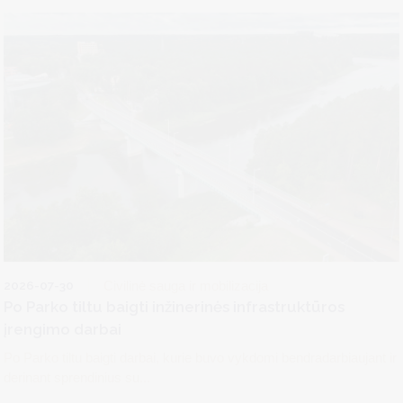
2026-07-30
Civilinė sauga ir mobilizacija
Po Parko tiltu baigti inžinerinės infrastruktūros
įrengimo darbai
Po Parko tiltu baigti darbai, kurie buvo vykdomi bendradarbiaujant ir
derinant sprendinius su...