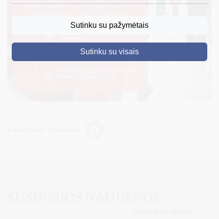
DRUSKININKAI
Sutinku su pažymėtais
SKELBIMAI
Sutinku su visais
TURIZMAS
VERSLAS
PROJEKTAI
ŠVIETIMAS
Dalintis soc. tinkluose:
REGISTRACIJA
RENGINIAI
SUSIJUSIOS NAUJIENOS
VISOS NAUJIENOS