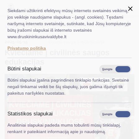
Siekdami užtikrinti efektyvų mūsų interneto svetainės veikimą,
jos veikloje naudojame slapukus - (angl. cookies). Tęsdami
naršymą interneto svetainėje, sutinkate, kad Jūsų kompiuteryje
EN
Ieškoti...
Titulinis
Naujienos
Kviečiame į civilinės saugos edukacijas
būtų įrašomi slapukai iš interneto svetainės
www.druskininkusavivaldybe.lt
Taryba
2025-05-15
Civilinė sauga ir mobilizacija
Privatumo politika
Kviečiame į civilinės saugos
Meras
edukacijas
Administracija
Būtini slapukai
Įjungta
Išjungta
Veiklos sritys
Būtini slapukai įgalina pagrindines tinklapio funkcijas. Svetainė
negali tinkamai veikti be šių slapukų, juos galima išjungti tik
Teisinė informacija
pakeitus naršyklės nuostatas.
Struktūra ir kontaktinė informacija
Statistikos slapukai
Karjera
Įjungta
Išjungta
Analitiniai slapukai padeda mums tobulinti mūsų tinklalapį,
DUK
renkant ir pateikiant informaciją apie jo naudojimą.
PASLAUGOS