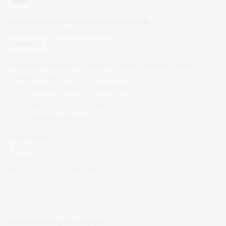
Druskininkų savivaldybės administracija
Savivaldybės biudžetinė įstaiga,
Vilniaus al. 18, LT-66119
Druskininkai
Duomenys kaupiami ir saugomi Juridinių asmenų registre
Įstaigos kodas: 188776264
PVM mokėtojo kodas: LT100008196411
Tel.: +370 313 51 517, 59 159
El. p.
info@druskininkai.lt
Darbo laikas:
I–IV 08:00–17:00,
V 08:00–15:00
Pietų pertrauka 12:00–12:45
Naujienlaiškio prenumerata