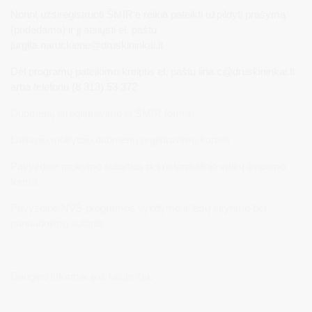
Norint užsiregistruoti ŠMIR‘e reikia pateikti užpildyti prašymą
(pridedama) ir jį atsiųsti el. paštu
jurgita.naruckiene@druskininkai.lt
Dėl programų pateikimo kreiptis el. paštu
lina.c@druskininkai.lt
arba telefonu (8 313) 53 372
Duomenų išregistravimo iš ŠMIR forma
Laisvojo mokytojo duomenų registravimo kortelė
Pavyzdinė mokymo sutarties dėl neformaliojo vaikų švietimo
forma
Pavyzdinė NVŠ programos vykdymo ir lėšų skyrimo bei
panaudojimo sutartis
Daugiau informacijos rasite čia.