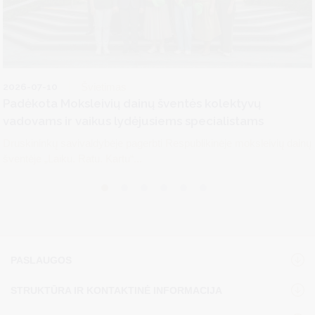
2026-07-10
Švietimas
Padėkota Moksleivių dainų šventės kolektyvų
vadovams ir vaikus lydėjusiems specialistams
Druskininkų savivaldybėje pagerbti Respublikinėje moksleivių dainų
šventėje „Laiku. Ratu. Kartu“...
PASLAUGOS
STRUKTŪRA IR KONTAKTINĖ INFORMACIJA