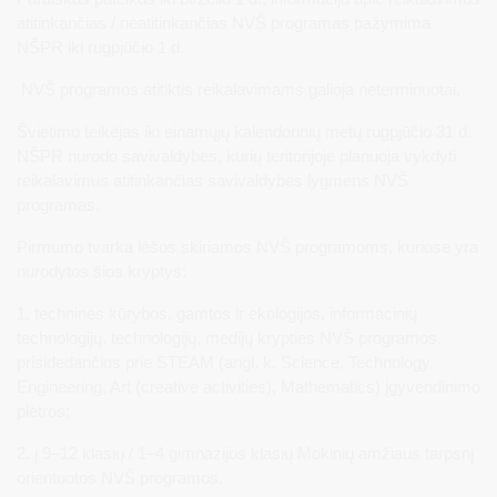
atitinkančias / neatitinkančias NVŠ programas pažymima
NŠPR iki rugpjūčio 1 d.
NVŠ programos atitiktis reikalavimams galioja neterminuotai.
Švietimo teikėjas iki einamųjų kalendorinių metų rugpjūčio 31 d.
NŠPR nurodo savivaldybes, kurių teritorijoje planuoja vykdyti
reikalavimus atitinkančias savivaldybės lygmens NVŠ
programas.
Pirmumo tvarka lėšos skiriamos NVŠ programoms, kuriose yra
nurodytos šios kryptys:
1. techninės kūrybos, gamtos ir ekologijos, informacinių
technologijų, technologijų, medijų krypties NVŠ programos,
prisidedančios prie STEAM (angl. k. Science, Technology,
Engineering, Art (creative activities), Mathematics) įgyvendinimo
plėtros;
2. į 9–12 klasių / 1–4 gimnazijos klasių Mokinių amžiaus tarpsnį
orientuotos NVŠ programos.