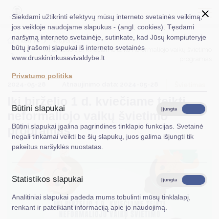
Siekdami užtikrinti efektyvų mūsų interneto svetainės veikimą,
jos veikloje naudojame slapukus - (angl. cookies). Tęsdami
naršymą interneto svetainėje, sutinkate, kad Jūsų kompiuteryje
EN
Ieškoti...
Titulinis
Naujienos
būtų įrašomi slapukai iš interneto svetainės
Iki birželio 1 d. kviečiame teikti neformaliojo vaikų švietimo
www.druskininkusavivaldybe.lt
programas
Taryba
Privatumo politika
2024-05-28
Atnaujinimo data: 2024-05-28
Meras
Švietimas
Iki birželio 1 d. kviečiame teikti
Administracija
Būtini slapukai
Įjungta
Išjungta
neformaliojo vaikų švietimo
Veiklos sritys
Būtini slapukai įgalina pagrindines tinklapio funkcijas. Svetainė
programas
negali tinkamai veikti be šių slapukų, juos galima išjungti tik
Teisinė informacija
pakeitus naršyklės nuostatas.
Struktūra ir kontaktinė informacija
Statistikos slapukai
Karjera
Įjungta
Išjungta
Analitiniai slapukai padeda mums tobulinti mūsų tinklalapį,
DUK
renkant ir pateikiant informaciją apie jo naudojimą.
PASLAUGOS