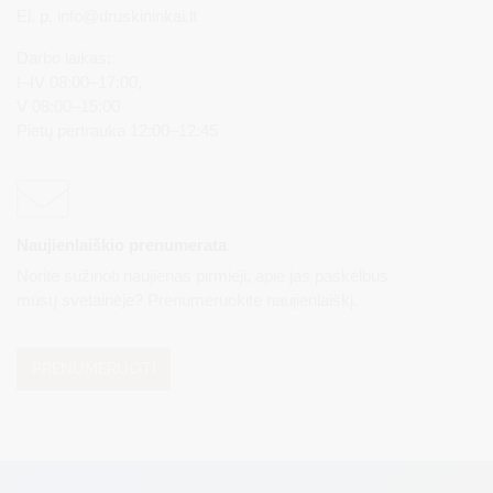
El. p.
info@druskininkai.lt
Darbo laikas:
I–IV 08:00–17:00,
V 08:00–15:00
Pietų pertrauka 12:00–12:45
Naujienlaiškio prenumerata
Norite sužinoti naujienas pirmieji, apie jas paskelbus
mūsų svetainėje? Prenumeruokite naujienlaiškį.
PRENUMERUOTI