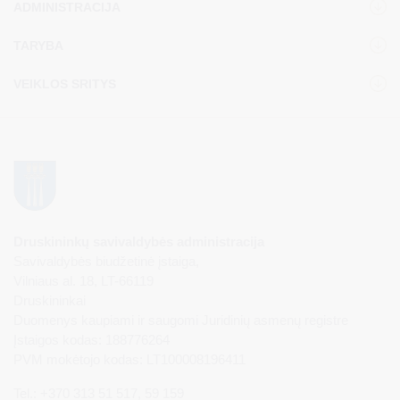
ADMINISTRACIJA
TARYBA
VEIKLOS SRITYS
Druskininkų savivaldybės administracija
Savivaldybės biudžetinė įstaiga,
Vilniaus al. 18, LT-66119
Druskininkai
Duomenys kaupiami ir saugomi Juridinių asmenų registre
Įstaigos kodas: 188776264
PVM mokėtojo kodas: LT100008196411
Tel.: +370 313 51 517, 59 159