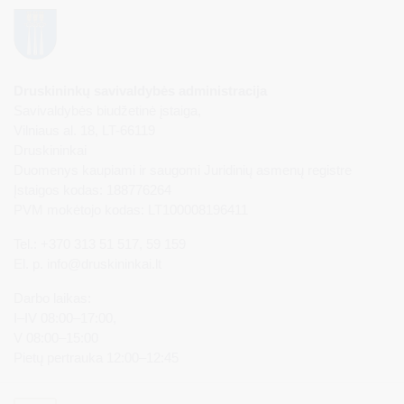
Druskininkų savivaldybės administracija
Savivaldybės biudžetinė įstaiga,
Vilniaus al. 18, LT-66119
Druskininkai
Duomenys kaupiami ir saugomi Juridinių asmenų registre
Įstaigos kodas: 188776264
PVM mokėtojo kodas: LT100008196411
Tel.: +370 313 51 517, 59 159
El. p.
info@druskininkai.lt
Darbo laikas:
I–IV 08:00–17:00,
V 08:00–15:00
Pietų pertrauka 12:00–12:45