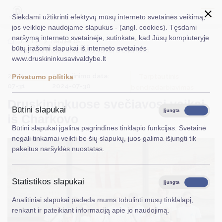
Siekdami užtikrinti efektyvų mūsų interneto svetainės veikimą,
jos veikloje naudojame slapukus - (angl. cookies). Tęsdami
naršymą interneto svetainėje, sutinkate, kad Jūsų kompiuteryje
EN
Ieškoti...
Titulinis
Naujienos
būtų įrašomi slapukai iš interneto svetainės
Druskininkuose svečiavosi vaikai iš Charkovo
www.druskininkusavivaldybe.lt
Taryba
2024-
Atnaujinimo data:
Tarptautinis
Privatumo politika
Meras
07-31
2024-07-30
bendradarbiavimas
Druskininkuose svečiavosi vaikai
Administracija
Būtini slapukai
Įjungta
Išjungta
iš Charkovo
Veiklos sritys
Būtini slapukai įgalina pagrindines tinklapio funkcijas. Svetainė
negali tinkamai veikti be šių slapukų, juos galima išjungti tik
Teisinė informacija
pakeitus naršyklės nuostatas.
Struktūra ir kontaktinė informacija
Statistikos slapukai
Karjera
Įjungta
Išjungta
Analitiniai slapukai padeda mums tobulinti mūsų tinklalapį,
DUK
renkant ir pateikiant informaciją apie jo naudojimą.
PASLAUGOS