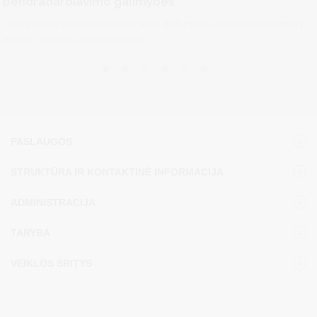
bendradarbiavimo galimybes
Druskininkų savivaldybėje lankėsi diplomatas, neseniai kadenciją
baigęs Lietuvos ambasadorius...
PASLAUGOS
STRUKTŪRA IR KONTAKTINĖ INFORMACIJA
ADMINISTRACIJA
TARYBA
VEIKLOS SRITYS