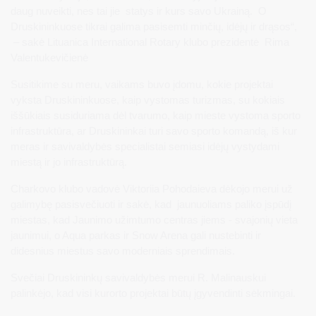
daug nuveikti, nes tai jie statys ir kurs savo Ukrainą. O
Druskininkuose tikrai galima pasisemti minčių, idėjų ir drąsos“,
– sakė Lituanica International Rotary klubo prezidentė Rima
Valentukevičienė
Susitikime su meru, vaikams buvo įdomu, kokie projektai
vyksta Druskininkuose, kaip vystomas turizmas, su kokiais
iššūkiais susiduriama dėl tvarumo, kaip mieste vystoma sporto
infrastruktūra, ar Druskininkai turi savo sporto komandą, iš kur
meras ir savivaldybės specialistai semiasi idėjų vystydami
miestą ir jo infrastruktūrą.
Charkovo klubo vadovė Viktoriia Pohodaieva dėkojo merui už
galimybę pasisvečiuoti ir sakė, kad jaunuoliams paliko įspūdį
miestas, kad Jaunimo užimtumo centras jiems - svajonių vieta
jaunimui, o Aqua parkas ir Snow Arena gali nustebinti ir
didesnius miestus savo moderniais sprendimais.
Svečiai Druskininkų savivaldybės merui R. Malinauskui
palinkėjo, kad visi kurorto projektai būtų įgyvendinti sėkmingai.