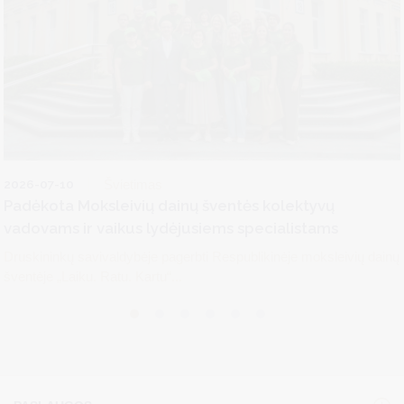
2026-07-10
Švietimas
Padėkota Moksleivių dainų šventės kolektyvų
vadovams ir vaikus lydėjusiems specialistams
Druskininkų savivaldybėje pagerbti Respublikinėje moksleivių dainų
šventėje „Laiku. Ratu. Kartu“...