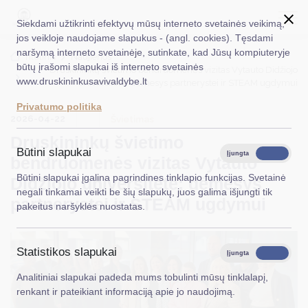
Siekdami užtikrinti efektyvų mūsų interneto svetainės veikimą,
jos veikloje naudojame slapukus - (angl. cookies). Tęsdami
naršymą interneto svetainėje, sutinkate, kad Jūsų kompiuteryje
EN
Ieškoti...
Titulinis
Naujienos
būtų įrašomi slapukai iš interneto svetainės
Druskininkų švietimo bendruomenės vizitas Vytauto Didžiojo
www.druskininkusavivaldybe.lt
universitete: dėmesys partnerystei ir STEAM ugdymui
Taryba
Privatumo politika
2026-04-22
Meras
Švietimas
Druskininkų švietimo
Administracija
Būtini slapukai
Įjungta
Išjungta
bendruomenės vizitas Vytauto
Veiklos sritys
Būtini slapukai įgalina pagrindines tinklapio funkcijas. Svetainė
Didžiojo universitete: dėmesys
negali tinkamai veikti be šių slapukų, juos galima išjungti tik
Teisinė informacija
partnerystei ir STEAM ugdymui
pakeitus naršyklės nuostatas.
Struktūra ir kontaktinė informacija
Statistikos slapukai
Karjera
Įjungta
Išjungta
Analitiniai slapukai padeda mums tobulinti mūsų tinklalapį,
DUK
renkant ir pateikiant informaciją apie jo naudojimą.
PASLAUGOS