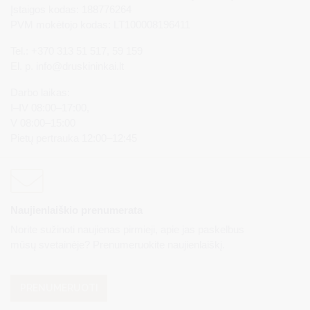
Įstaigos kodas: 188776264
PVM mokėtojo kodas: LT100008196411
Tel.: +370 313 51 517, 59 159
El. p.
info@druskininkai.lt
Darbo laikas:
I–IV 08:00–17:00,
V 08:00–15:00
Pietų pertrauka 12:00–12:45
Naujienlaiškio prenumerata
Norite sužinoti naujienas pirmieji, apie jas paskelbus
mūsų svetainėje? Prenumeruokite naujienlaiškį.
PRENUMERUOTI